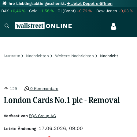
🎁 Ihre Lieblingsaktie geschenkt.
→ Jetzt Depot eröffnen
DAX
+0,46
%
Gold
+1,56
%
Öl (Brent)
-0,72
%
Dow Jones
-0,03
%
Nachrichten
Weitere Nachrichten
Nachricht
Startseite
129
0 Kommentare
London Cards No.1 plc - Removal
Verfasst von
EQS Group AG
17.06.2026, 09:00
Letzte Änderung