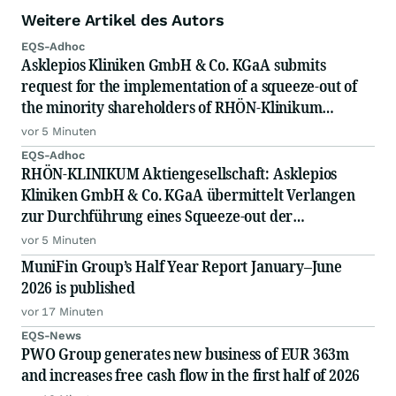
Weitere Artikel des Autors
EQS-Adhoc
Asklepios Kliniken GmbH & Co. KGaA submits
request for the implementation of a squeeze-out of
the minority shareholders of RHÖN-Klinikum
Aktiengesellschaft
vor 5 Minuten
EQS-Adhoc
RHÖN-KLINIKUM Aktiengesellschaft: Asklepios
Kliniken GmbH & Co. KGaA übermittelt Verlangen
zur Durchführung eines Squeeze-out der
Minderheitsaktionäre der RHÖN-Klinikum
vor 5 Minuten
Aktiengesellschaft
MuniFin Group’s Half Year Report January–June
2026 is published
vor 17 Minuten
EQS-News
PWO Group generates new business of EUR 363m
and increases free cash flow in the first half of 2026