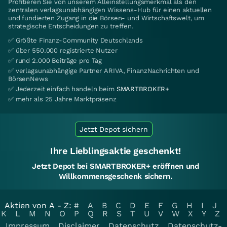
Profitieren Sie von unserem Alleinstellungsmerkmal als den
zentralen verlagsunabhängigen Wissens-Hub für einen aktuellen
und fundierten Zugang in die Börsen- und Wirtschaftswelt, um
strategische Entscheidungen zu treffen.
✅ Größte Finanz-Community Deutschlands
✅ über 550.000 registrierte Nutzer
✅ rund 2.000 Beiträge pro Tag
✅ verlagsunabhängige Partner ARIVA, FinanzNachrichten und
BörsenNews
✅ Jederzeit einfach handeln beim
SMARTBROKER+
✅ mehr als 25 Jahre Marktpräsenz
Jetzt Depot sichern
Ihre Lieblingsaktie geschenkt!
Jetzt Depot bei SMARTBROKER+ eröffnen und
Willkommensgeschenk sichern.
Aktien von A - Z:
#
A
B
C
D
E
F
G
H
I
J
K
L
M
N
O
P
Q
R
S
T
U
V
W
X
Y
Z
Impressum
Disclaimer
Datenschutz
Datenschutz-