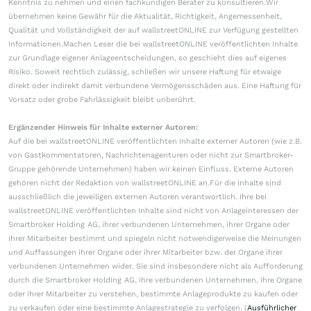
Kenntnis zu nehmen und einen fachkundigen Berater zu konsultieren.Wir
übernehmen keine Gewähr für die Aktualität, Richtigkeit, Angemessenheit,
Qualität und Vollständigkeit der auf wallstreetONLINE zur Verfügung gestellten
Informationen.Machen Leser die bei wallstreetONLINE veröffentlichten Inhalte
zur Grundlage eigener Anlageentscheidungen, so geschieht dies auf eigenes
Risiko. Soweit rechtlich zulässig, schließen wir unsere Haftung für etwaige
direkt oder indirekt damit verbundene Vermögensschäden aus. Eine Haftung für
Vorsatz oder grobe Fahrlässigkeit bleibt unberührt.
Ergänzender Hinweis für Inhalte externer Autoren:
Auf die bei wallstreetONLINE veröffentlichten Inhalte externer Autoren (wie z.B.
von Gastkommentatoren, Nachrichtenagenturen oder nicht zur Smartbroker-
Gruppe gehörende Unternehmen) haben wir keinen Einfluss. Externe Autoren
gehören nicht der Redaktion von wallstreetONLINE an.Für die Inhalte sind
ausschließlich die jeweiligen externen Autoren verantwortlich. Ihre bei
wallstreetONLINE veröffentlichten Inhalte sind nicht von Anlageinteressen der
Smartbroker Holding AG, ihrer verbundenen Unternehmen, ihrer Organe oder
ihrer Mitarbeiter bestimmt und spiegeln nicht notwendigerweise die Meinungen
und Auffassungen ihrer Organe oder ihrer Mitarbeiter bzw. der Organe ihrer
verbundenen Unternehmen wider. Sie sind insbesondere nicht als Aufforderung
durch die Smartbroker Holding AG, ihre verbundenen Unternehmen, ihre Organe
oder ihrer Mitarbeiter zu verstehen, bestimmte Anlageprodukte zu kaufen oder
zu verkaufen oder eine bestimmte Anlagestrategie zu verfolgen. (
Ausführlicher