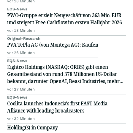
vor 18 Minuten
EQS-News
PWO-Gruppe erzielt Neugeschäft von 363 Mio. EUR
und steigert Free Cashflow im ersten Halbjahr 2026
vor 18 Minuten
Original-Research
PVA TePla AG (von Montega AG): Kaufen
vor 26 Minuten
EQS-News
Eightco Holdings (NASDAQ: ORBS) gibt einen
Gesamtbestand von rund 378 Millionen US-Dollar
bekannt, darunter OpenAI, Beast Industries, mehr
als 16.000 ETH und fast 302 Millionen WLD-Token
vor 27 Minuten
EQS-News
Coolita launches Indonesia's first FAST Media
Alliance with leading broadcasters
vor 32 Minuten
Holding(s) in Company