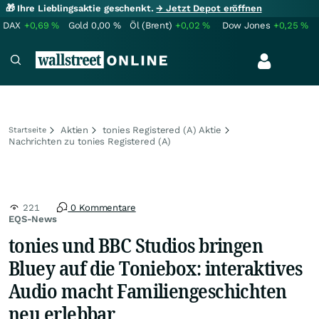
🎁 Ihre Lieblingsaktie geschenkt.
→ Jetzt Depot eröffnen
DAX
+0,69
%
Gold
0,00
%
Öl (Brent)
+0,02
%
Dow Jones
+0,25
%
Aktien
tonies Registered (A) Aktie
Startseite
Nachrichten zu tonies Registered (A)
221
0 Kommentare
EQS-News
tonies und BBC Studios bringen
Bluey auf die Toniebox: interaktives
Audio macht Familiengeschichten
neu erlebbar