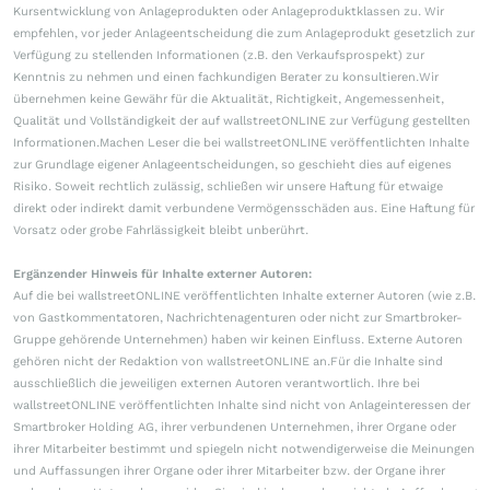
Kursentwicklung von Anlageprodukten oder Anlageproduktklassen zu. Wir
empfehlen, vor jeder Anlageentscheidung die zum Anlageprodukt gesetzlich zur
Verfügung zu stellenden Informationen (z.B. den Verkaufsprospekt) zur
Kenntnis zu nehmen und einen fachkundigen Berater zu konsultieren.Wir
übernehmen keine Gewähr für die Aktualität, Richtigkeit, Angemessenheit,
Qualität und Vollständigkeit der auf wallstreetONLINE zur Verfügung gestellten
Informationen.Machen Leser die bei wallstreetONLINE veröffentlichten Inhalte
zur Grundlage eigener Anlageentscheidungen, so geschieht dies auf eigenes
Risiko. Soweit rechtlich zulässig, schließen wir unsere Haftung für etwaige
direkt oder indirekt damit verbundene Vermögensschäden aus. Eine Haftung für
Vorsatz oder grobe Fahrlässigkeit bleibt unberührt.
Ergänzender Hinweis für Inhalte externer Autoren:
Auf die bei wallstreetONLINE veröffentlichten Inhalte externer Autoren (wie z.B.
von Gastkommentatoren, Nachrichtenagenturen oder nicht zur Smartbroker-
Gruppe gehörende Unternehmen) haben wir keinen Einfluss. Externe Autoren
gehören nicht der Redaktion von wallstreetONLINE an.Für die Inhalte sind
ausschließlich die jeweiligen externen Autoren verantwortlich. Ihre bei
wallstreetONLINE veröffentlichten Inhalte sind nicht von Anlageinteressen der
Smartbroker Holding AG, ihrer verbundenen Unternehmen, ihrer Organe oder
ihrer Mitarbeiter bestimmt und spiegeln nicht notwendigerweise die Meinungen
und Auffassungen ihrer Organe oder ihrer Mitarbeiter bzw. der Organe ihrer