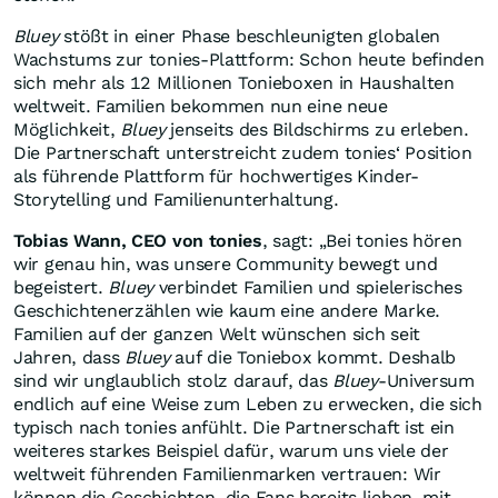
Bluey
stößt in einer Phase beschleunigten globalen
Wachstums zur tonies-Plattform: Schon heute befinden
sich mehr als 12 Millionen Tonieboxen in Haushalten
weltweit. Familien bekommen nun eine neue
Möglichkeit,
Bluey
jenseits des Bildschirms zu erleben.
Die Partnerschaft unterstreicht zudem tonies‘ Position
als führende Plattform für hochwertiges Kinder-
Storytelling und Familienunterhaltung.
Tobias Wann, CEO von tonies
, sagt: „Bei tonies hören
wir genau hin, was unsere Community bewegt und
begeistert.
Bluey
verbindet Familien und spielerisches
Geschichtenerzählen wie kaum eine andere Marke.
Familien auf der ganzen Welt wünschen sich seit
Jahren, dass
Bluey
auf die Toniebox kommt. Deshalb
sind wir unglaublich stolz darauf, das
Bluey
-Universum
endlich auf eine Weise zum Leben zu erwecken, die sich
typisch nach tonies anfühlt. Die Partnerschaft ist ein
weiteres starkes Beispiel dafür, warum uns viele der
weltweit führenden Familienmarken vertrauen: Wir
können die Geschichten, die Fans bereits lieben, mit