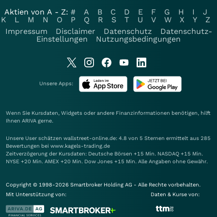
Aktien von A - Z:
#
A
B
C
D
E
F
G
H
I
J
K
L
M
N
O
P
Q
R
S
T
U
V
W
X
Y
Z
Impressum
Disclaimer
Datenschutz
Datenschutz-
Einstellungen
Nutzungsbedingungen
Unsere Apps:
Wenn Sie Kursdaten, Widgets oder andere Finanzinformationen benötigen, hilft
Ihnen
ARIVA
gerne.
Unsere User schätzen wallstreet-online.de: 4.8 von 5 Sternen ermittelt aus 285
Bewertungen bei www.kagels-trading.de
Zeitverzögerung der Kursdaten: Deutsche Börsen +15 Min. NASDAQ +15 Min.
NYSE +20 Min. AMEX +20 Min. Dow Jones +15 Min. Alle Angaben ohne Gewähr.
Copyright © 1998-2026 Smartbroker Holding AG - Alle Rechte vorbehalten.
Mit Unterstützung von:
Daten & Kurse von: