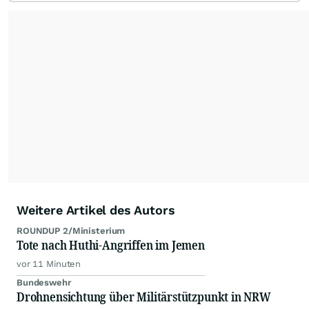
Die Nutzung der Inhalte in Form eines RSS-
Feeds ist ausschließlich für private und nicht
kommerzielle Internetangebote zulässig. Eine
dauerhafte Archivierung der dpa-AFX-
Nachrichten auf diesen Seiten ist nicht zulässig.
Alle Rechte bleiben vorbehalten. (dpa-AFX)
Weitere Artikel des Autors
ROUNDUP 2/Ministerium
Tote nach Huthi-Angriffen im Jemen
vor 11 Minuten
Bundeswehr
Drohnensichtung über Militärstützpunkt in NRW