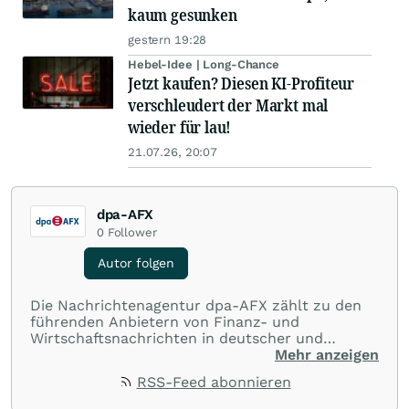
kaum gesunken
gestern 19:28
Hebel-Idee | Long-Chance
Jetzt kaufen? Diesen KI-Profiteur
verschleudert der Markt mal
wieder für lau!
21.07.26, 20:07
dpa-AFX
0
Follower
Autor folgen
Die Nachrichtenagentur dpa-AFX zählt zu den
führenden Anbietern von Finanz- und
Wirtschaftsnachrichten in deutscher und
englischer Sprache. Gestützt auf ein
Mehr anzeigen
internationales Agentur-Netzwerk berichtet
RSS-Feed abonnieren
dpa-AFX unabhängig, zuverlässig und schnell
von allen wichtigen Finanzstandorten der Welt.