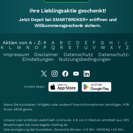
Ihre Lieblingsaktie geschenkt!
Jetzt Depot bei SMARTBROKER+ eröffnen und
Willkommensgeschenk sichern.
Aktien von A - Z:
#
A
B
C
D
E
F
G
H
I
J
K
L
M
N
O
P
Q
R
S
T
U
V
W
X
Y
Z
Impressum
Disclaimer
Datenschutz
Datenschutz-
Einstellungen
Nutzungsbedingungen
Unsere Apps:
Wenn Sie Kursdaten, Widgets oder andere Finanzinformationen benötigen, hilft
Ihnen
ARIVA
gerne.
Unsere User schätzen wallstreet-online.de: 4.8 von 5 Sternen ermittelt aus 285
Bewertungen bei www.kagels-trading.de
Zeitverzögerung der Kursdaten: Deutsche Börsen +15 Min. NASDAQ +15 Min.