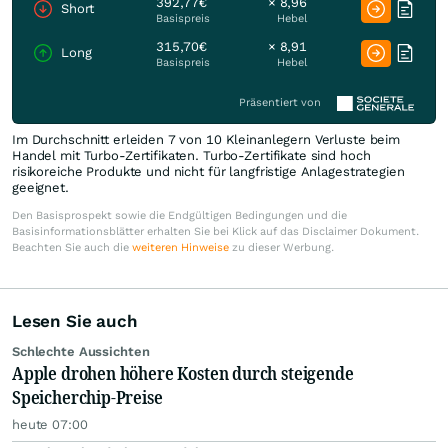
392,77€
× 8,96
Short
Basispreis
Hebel
315,70€
× 8,91
Long
Basispreis
Hebel
Präsentiert von
Im Durchschnitt erleiden 7 von 10 Kleinanlegern Verluste beim
Handel mit Turbo-Zertifikaten. Turbo-Zertifikate sind hoch
risikoreiche Produkte und nicht für langfristige Anlagestrategien
geeignet.
Den Basisprospekt sowie die Endgültigen Bedingungen und die
Basisinformationsblätter erhalten Sie bei Klick auf das Disclaimer Dokument.
Beachten Sie auch die
weiteren Hinweise
zu dieser Werbung.
Lesen Sie auch
Schlechte Aussichten
Apple drohen höhere Kosten durch steigende
Speicherchip-Preise
heute 07:00