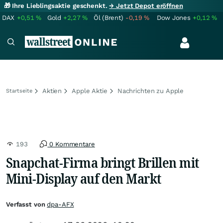
🎁 Ihre Lieblingsaktie geschenkt.
→ Jetzt Depot eröffnen
DAX
+0,51
%
Gold
+2,27
%
Öl (Brent)
-0,19
%
Dow Jones
+0,12
%
Aktien
Apple Aktie
Nachrichten zu Apple
Startseite
193
0 Kommentare
Snapchat-Firma bringt Brillen mit
Mini-Display auf den Markt
Verfasst von
dpa-AFX