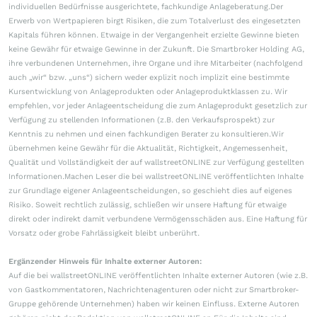
individuellen Bedürfnisse ausgerichtete, fachkundige Anlageberatung.Der
Erwerb von Wertpapieren birgt Risiken, die zum Totalverlust des eingesetzten
Kapitals führen können. Etwaige in der Vergangenheit erzielte Gewinne bieten
keine Gewähr für etwaige Gewinne in der Zukunft. Die Smartbroker Holding AG,
ihre verbundenen Unternehmen, ihre Organe und ihre Mitarbeiter (nachfolgend
auch „wir“ bzw. „uns“) sichern weder explizit noch implizit eine bestimmte
Kursentwicklung von Anlageprodukten oder Anlageproduktklassen zu. Wir
empfehlen, vor jeder Anlageentscheidung die zum Anlageprodukt gesetzlich zur
Verfügung zu stellenden Informationen (z.B. den Verkaufsprospekt) zur
Kenntnis zu nehmen und einen fachkundigen Berater zu konsultieren.Wir
übernehmen keine Gewähr für die Aktualität, Richtigkeit, Angemessenheit,
Qualität und Vollständigkeit der auf wallstreetONLINE zur Verfügung gestellten
Informationen.Machen Leser die bei wallstreetONLINE veröffentlichten Inhalte
zur Grundlage eigener Anlageentscheidungen, so geschieht dies auf eigenes
Risiko. Soweit rechtlich zulässig, schließen wir unsere Haftung für etwaige
direkt oder indirekt damit verbundene Vermögensschäden aus. Eine Haftung für
Vorsatz oder grobe Fahrlässigkeit bleibt unberührt.
Ergänzender Hinweis für Inhalte externer Autoren:
Auf die bei wallstreetONLINE veröffentlichten Inhalte externer Autoren (wie z.B.
von Gastkommentatoren, Nachrichtenagenturen oder nicht zur Smartbroker-
Gruppe gehörende Unternehmen) haben wir keinen Einfluss. Externe Autoren