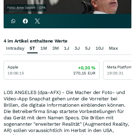
Foto: Arne Dedert - DPA
4 im Artikel enthaltene Werte
Intraday
5T
1M
3M
1J
3J
5J
10J
Max
Apple
Meta Platforms
+0,20
%
19:06:15
270,15
EUR
19:05:31
LOS ANGELES (dpa-AFX) - Die Macher der Foto- und
Video-App Snapchat gehen unter die Vorreiter bei
Brillen, die digitale Informationen einblenden können.
Die Betreiberfirma Snap startete Vorbestellungen für
das Gerät mit dem Namen Specs. Die Brillen mit
sogenannter "erweiterter Realität" (Augmented Reality,
AR) sollen voraussichtlich im Herbst in den USA,