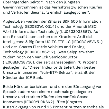
überragenden Sektor". Nach den jüngsten
Gewinnmitnahmen ist das Verhältnis zwischen Käufen
und Verkäufen diesmal "ziemlich ausgeglichen".
Abgestoßen werden der iShares S&P 500 Information
Technology (IE00B3WJKG14) und der Amundi MSCI
World Information Technology (LU0533033667). Auf
den Einkaufslisten stehen der Xtrackers Artificial
Intelligence & Big Data UCITS ETF 1C (IE00BGV5VN51)
und der iShares Electric Vehicles and Driving
Technology (IE00BGL86Z12). Sven Seipp erwähnt
zudem noch den VanEck Semiconductor
(IE00BMC38736), der seit Jahresbeginn 70 Prozent
gestiegen ist. "Dieser Indexfonds liefert den besten
Umsatz in unserem Tech-ETF-Sektor", erzählt der
Händler der ICF Bank.
Beide Händler berichten rund um den Börsengang von
SpaceX zudem von einem nochmals gestiegenen
Umsatz und starken Käufen des VanEck Space
Innovators (IE000YU9K6K2). "Den jüngsten
Kursrückgang von rund 25 Prozent nutzen manche als