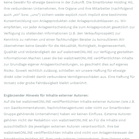
keine Gewähr für etwaige Gewinne in der Zukunft. Die Smartbroker Holding AG,
ihre verbundenen Unternehmen, ihre Organe und ihre Mitarbeiter (nachfolgend
auch „wir“ bzw. „uns“) sichern weder explizit noch implizit eine bestimmte
Kursentwicklung von Anlageprodukten oder Anlageproduktklassen zu. Wir
empfehlen, vor jeder Anlageentscheidung die zum Anlageprodukt gesetzlich zur
Verfügung zu stellenden Informationen (z.B. den Verkaufsprospekt) zur
Kenntnis zu nehmen und einen fachkundigen Berater zu konsultieren.Wir
übernehmen keine Gewähr für die Aktualität, Richtigkeit, Angemessenheit,
Qualität und Vollständigkeit der auf wallstreetONLINE zur Verfügung gestellten
Informationen.Machen Leser die bei wallstreetONLINE veröffentlichten Inhalte
zur Grundlage eigener Anlageentscheidungen, so geschieht dies auf eigenes
Risiko. Soweit rechtlich zulässig, schließen wir unsere Haftung für etwaige
direkt oder indirekt damit verbundene Vermögensschäden aus. Eine Haftung für
Vorsatz oder grobe Fahrlässigkeit bleibt unberührt.
Ergänzender Hinweis für Inhalte externer Autoren:
Auf die bei wallstreetONLINE veröffentlichten Inhalte externer Autoren (wie z.B.
von Gastkommentatoren, Nachrichtenagenturen oder nicht zur Smartbroker-
Gruppe gehörende Unternehmen) haben wir keinen Einfluss. Externe Autoren
gehören nicht der Redaktion von wallstreetONLINE an.Für die Inhalte sind
ausschließlich die jeweiligen externen Autoren verantwortlich. Ihre bei
wallstreetONLINE veröffentlichten Inhalte sind nicht von Anlageinteressen der
Smartbroker Holding AG, ihrer verbundenen Unternehmen, ihrer Organe oder