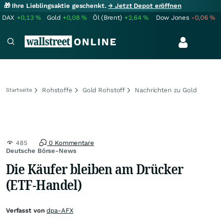
🎁 Ihre Lieblingsaktie geschenkt.
→ Jetzt Depot eröffnen
DAX
+0,13
%
Gold
+0,08
%
Öl (Brent)
+2,64
%
Dow Jones
-0,06
%
Rohstoffe
Gold Rohstoff
Nachrichten zu Gold
Startseite
485
0 Kommentare
Deutsche Börse-News
Die Käufer bleiben am Drücker
(ETF-Handel)
Verfasst von
dpa-AFX