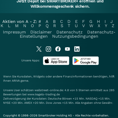
Jetzt Depot bei SMARTBROKER+ eröffnen und
Willkommensgeschenk sichern.
Aktien von A - Z:
#
A
B
C
D
E
F
G
H
I
J
K
L
M
N
O
P
Q
R
S
T
U
V
W
X
Y
Z
Impressum
Disclaimer
Datenschutz
Datenschutz-
Einstellungen
Nutzungsbedingungen
Unsere Apps:
Wenn Sie Kursdaten, Widgets oder andere Finanzinformationen benötigen, hilft
Ihnen
ARIVA
gerne.
Unsere User schätzen wallstreet-online.de: 4.8 von 5 Sternen ermittelt aus 285
Bewertungen bei www.kagels-trading.de
Zeitverzögerung der Kursdaten: Deutsche Börsen +15 Min. NASDAQ +15 Min.
NYSE +20 Min. AMEX +20 Min. Dow Jones +15 Min. Alle Angaben ohne Gewähr.
Copyright © 1998-2026 Smartbroker Holding AG - Alle Rechte vorbehalten.