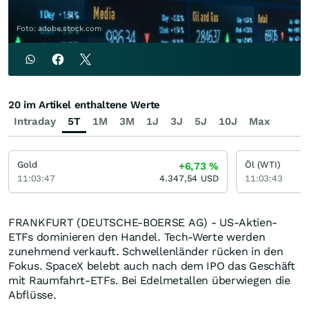
Foto: adobe.stock.com
20 im Artikel enthaltene Werte
Intraday
5T
1M
3M
1J
3J
5J
10J
Max
Gold
Öl (WTI)
+6,73
%
11:03:47
4.347,54
USD
11:03:43
FRANKFURT (DEUTSCHE-BOERSE AG) - US-Aktien-
ETFs dominieren den Handel. Tech-Werte werden
zunehmend verkauft. Schwellenländer rücken in den
Fokus. SpaceX belebt auch nach dem IPO das Geschäft
mit Raumfahrt-ETFs. Bei Edelmetallen überwiegen die
Abflüsse.