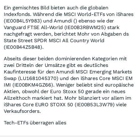
Ein gemischtes Bild bieten auch die globalen
Indexfonds. Während die MSCI World-ETFs von iShares
(IE00B4L5Y983) und Amundi () ebenso wie der
Vanguard FTSE All-World (IE00B3RBWM25) stark
nachgefragt werden, berichtet Mohr von Abgaben ds
State Street SPDR MSCI All Country World
(IE00B44Z5B48).
Abseits dieser beiden dominierenden Kategorien mit
zwei Dritteln der Umsätze gibt es deutliches
Kaufinteresse für den Amundi MSCI Emerging Markets
Swap (LU1681045370) und den iShares Core MSCI EM
IMI (IE00BKM4GZ66). Weniger beliebt sind europäische
Aktien, obwohl der Euro Stoxx 50 gerade ein neues
Allzeithoch markiert hat. Mohr bilanziert vor allem im
iShares Core EURO STOXX 50 (IE00B53L3W79) viele
Verkaufsorders.
Tech-ETFs überragen alles