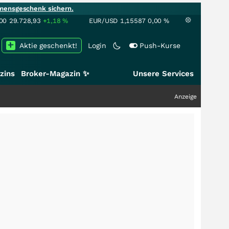
mensgeschenk sichern.
00
29.728,93
+1,18
%
EUR/USD
1,15587
0,00
%
Aktie geschenkt!
Login
Push-Kurse
zins
Broker-Magazin ✨
Unsere Services
Anzeige