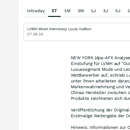
Intraday
5T
1M
3M
1J
3J
5J
1
LVMH Moet Hennessy Louis Vuitton
07.08.26
NEW YORK (dpa-AFX Analyser
Einstufung für LVMH auf "Ou
Luxussegment Mode und Led
Wettbewerber auf, schrieb L
unter ihnen arbeiteten daran
Markenwahrnehmung und Vert
Chinas Hersteller zwischen
Produkte zeichneten sich dur
Veröffentlichung der Origina
Erstmalige Weitergabe der Or
Hinweis: Informationen zur O