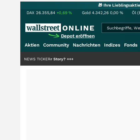
🎁 Ihre Lieblingsakt
DAX
26.355,84
+0,69
%
Gold
4.342,26
0,00
%
Öl (
Depot eröffnen
Aktien
Community
Nachrichten
Indizes
Fonds
 Hälfte der Story?
NEWS TICKER
+++