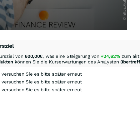
rsziel
ursziel von
600,00
€
, was eine Steigerung von
+24,62%
zum aktu
dukten
können Sie die Kurserwartungen des Analysten
übertref
, versuchen Sie es bitte später erneut
, versuchen Sie es bitte später erneut
, versuchen Sie es bitte später erneut
ock-Out-Suche
Optionsschein-Suche
Zertifikate-Suche