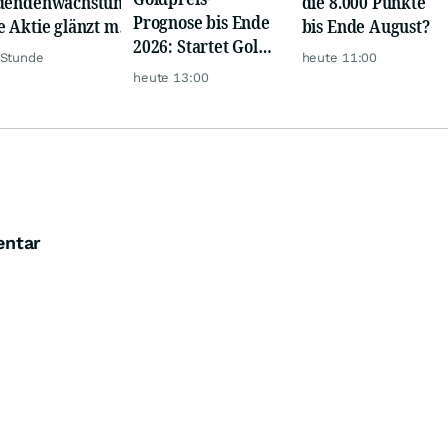
dendenwachstum:
die 8.000 Punkte
Prognose bis Ende
e Aktie glänzt mit
bis Ende August?
2026: Startet Gold
m-Renditen
 Stunde
heute 11:00
jetzt eine neue
heute 13:00
Rallye?
entar