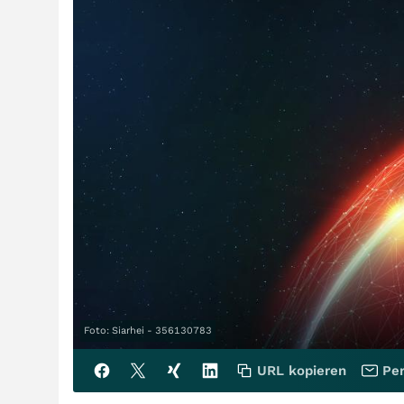
Foto: Siarhei - 356130783
URL kopieren
Per