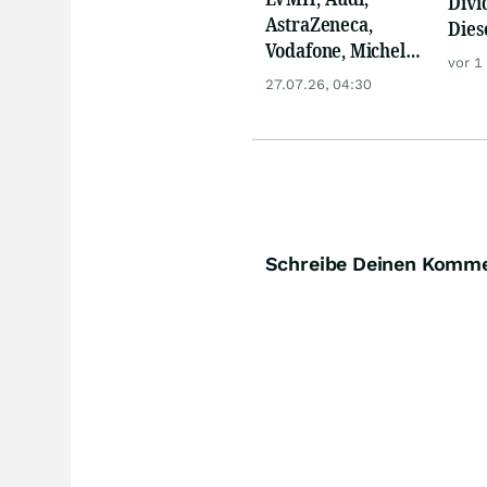
Divi
AstraZeneca,
Dies
Vodafone, Michelin
Trau
vor 1
und Hochtief mit
27.07.26, 04:30
neuen Zahlen!
Schreibe Deinen Komm