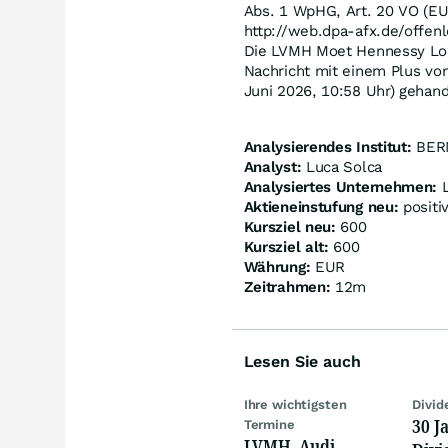
Abs. 1 WpHG, Art. 20 VO (EU
http://web.dpa-afx.de/offenl
Die LVMH Moet Hennessy Loui
Nachricht mit einem Plus vo
Juni 2026, 10:58 Uhr) gehand
Analysierendes Institut:
BER
Analyst:
Luca Solca
Analysiertes Unternehmen:
Aktieneinstufung neu:
positi
Kursziel neu:
600
Kursziel alt:
600
Währung:
EUR
Zeitrahmen:
12m
Lesen Sie auch
Ihre wichtigsten
Divid
30 J
Termine
LVMH, Audi,