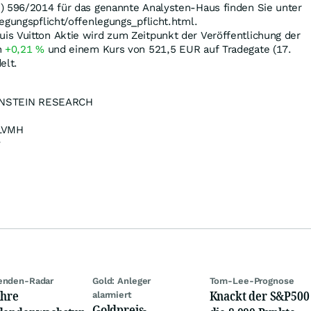
) 596/2014 für das genannte Analysten-Haus finden Sie unter
egungspflicht/offenlegungs_pflicht.html.
s Vuitton Aktie wird zum Zeitpunkt der Veröffentlichung der
n
+0,21
%
und einem Kurs von 521,5
EUR
auf Tradegate (17.
elt.
NSTEIN RESEARCH
LVMH
v
enden-Radar
Gold: Anleger
Tom-Lee-Prognose
ahre
Knackt der S&P500
alarmiert
Goldpreis-