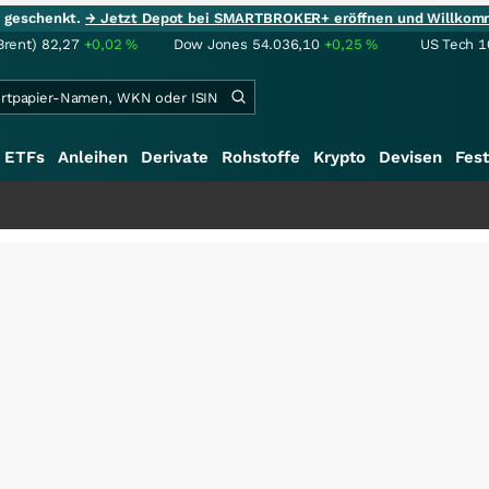
ie geschenkt.
→ Jetzt Depot bei SMARTBROKER+ eröffnen und Willkom
Brent)
82,27
+0,02
%
Dow Jones
54.036,10
+0,25
%
US Tech 1
ETFs
Anleihen
Derivate
Rohstoffe
Krypto
Devisen
Fest