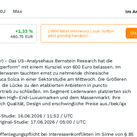
0J
Max
Im Ar
+1,33
%
LVMH Moet Hennessy Louis Vuitton
SM
jetzt günstig handeln!
480,75
EUR
) - Das US-Analysehaus Bernstein Research hat die
tperform" mit einem Kursziel von 600 Euro belassen. Im
erwaren tauchten ernst zu nehmende chinesische
uca Solca in einer Sektorstudie am Mittwoch. Die Größeren
, die Lücke zu den etablierten Anbietern in puncto
rieb zu schließen. Im Segment Lederwaren platzierten sich
 den High-End-Luxusmarken und dem Massenmarkt. Ihre
ch Qualität, Design und erschwingliche Preise aus./bek/ajx
l-Studie: 16.06.2026 / 11:53 / UTC
iginal-Studie: 17.06.2026 / 05:00 / UTC
ffenlegungspflicht bei Interessenkonflikten im Sinne von § 85