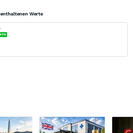
e enthaltenen Werte
?
ktie