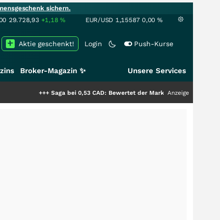
mensgeschenk sichern.
00
29.728,93
+1,18
%
EUR/USD
1,15587
0,00
%
Aktie geschenkt!
Login
Push-Kurse
zins
Broker-Magazin ✨
Unsere Services
+++
Saga bei 0,53 CAD: Bewertet der Markt noch immer nur die Hälfte der 
Anzeige