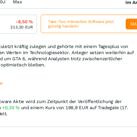
0J
Max
Im Ar
-8,50
%
Take-Two Interactive Software jetzt
SM
günstig handeln!
213,20
EUR
uletzt kräftig zulegen und gehörte mit einem Tagesplus von
en Werten im Technologiesektor. Anleger setzen weiterhin auf
nd um GTA 6, während Analysten trotz zwischenzeitlicher
ptimistisch bleiben.
de
tware Aktie wird zum Zeitpunkt der Veröffentlichung der
n
+0,35
%
und einem Kurs von 198,9
EUR
auf Tradegate (17.
elt.