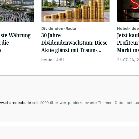
Dividenden-Radar
Hebel-Idee
chste Währung
30 Jahre
Jetzt kau
 die
Dividendenwachstum: Diese
Profiteur
b
Aktie glänzt mit Traum-
Markt mal
Renditen
heute 14:51
21.07.26, 
w.sharedeals.de
seit 2009 über wertpapierrelevante Themen. Dabei beleuc
m Small- und Micro-Cap-Bereich."