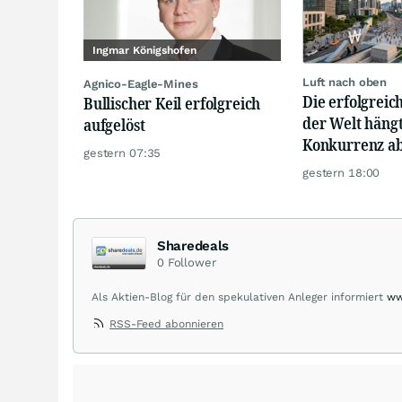
Ingmar Königshofen
Luft nach oben
Agnico-Eagle-Mines
Die erfolgrei
Bullischer Keil erfolgreich
der Welt hängt
aufgelöst
Konkurrenz a
gestern 07:35
gestern 18:00
Sharedeals
0
Follower
Als Aktien-Blog für den spekulativen Anleger informiert
ww
sharedeals.de insbesondere aktuelle Marktgeschehnisse i
RSS-Feed abonnieren