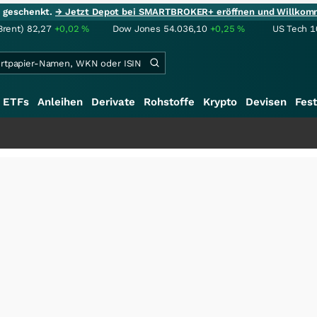
ie geschenkt.
→ Jetzt Depot bei SMARTBROKER+ eröffnen und Willkom
Brent)
82,27
+0,02
%
Dow Jones
54.036,10
+0,25
%
US Tech 1
ETFs
Anleihen
Derivate
Rohstoffe
Krypto
Devisen
Fest