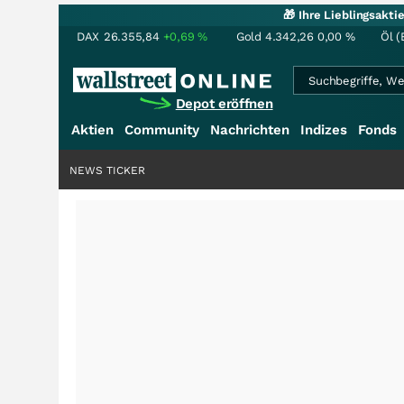
🎁 Ihre Lieblingsakt
DAX
26.355,84
+0,69
%
Gold
4.342,26
0,00
%
Öl (
Depot eröffnen
Aktien
Community
Nachrichten
Indizes
Fonds
NEWS TICKER