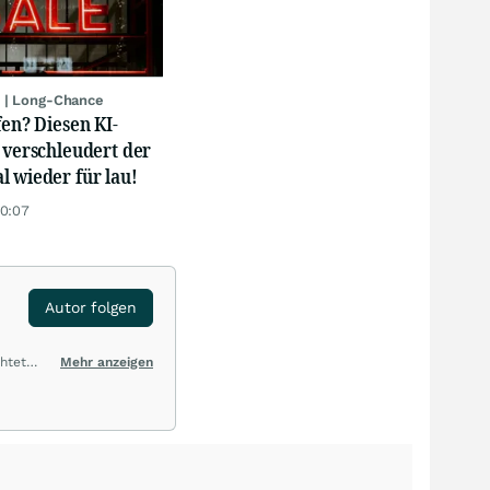
 | Long-Chance
fen? Diesen KI-
 verschleudert der
 wieder für lau!
20:07
Autor folgen
htet
Mehr anzeigen