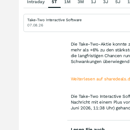
Intraday
5T
1M
3M
1J
3J
5J
1
Take-Two Interactive Software
07.08.26
Die Take-Two-Aktie konnte z
mehr als +6% zu den stärkst
die langfristigen Chancen ru
Schwankungen überwiegend o
Weiterlesen auf sharedeals.
Die Take-Two Interactive Sof
Nachricht mit einem Plus vo
Juni 2026, 11:38 Uhr) gehand
Lesen Sie auch