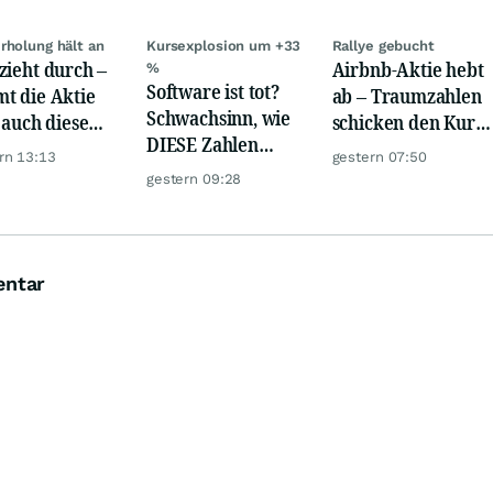
rholung hält an
Kursexplosion um +33
Rallye gebucht
zieht durch –
Airbnb-Aktie hebt
%
Software ist tot?
t die Aktie
ab – Traumzahlen
Schwachsinn, wie
t auch diese
schicken den Kurs
DIESE Zahlen
de?
auf Reisen
rn 13:13
gestern 07:50
zeigen!
gestern 09:28
entar