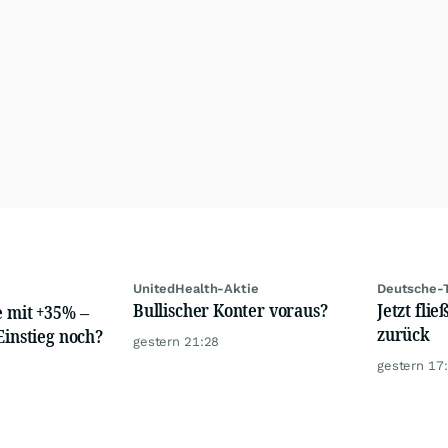
UnitedHealth-Aktie
Deutsche-
Bullischer Konter voraus?
Jetzt fli
e mit +35% –
zurück
Einstieg noch?
gestern 21:28
gestern 17