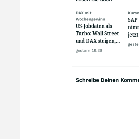
DAX mit
Kurse
SAP 
Wochengewinn
US-Jobdaten als
nimm
Turbo: Wall Street
jetz
und DAX steigen,
Hür
geste
Gold glänzt
gestern 18:38
Schreibe Deinen Komm