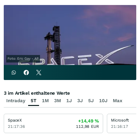
Foto: Eric Gay - AP
3 im Artikel enthaltene Werte
Intraday
5T
1M
3M
1J
3J
5J
10J
Max
SpaceX
Microsoft
+14,49
%
21:17:36
112,98
EUR
21:16:17