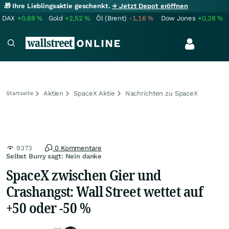
🎁 Ihre Lieblingsaktie geschenkt.
→ Jetzt Depot eröffnen
DAX
+0,69
%
Gold
+2,52
%
Öl (Brent)
-1,16
%
Dow Jones
+0,28
%
Aktien
SpaceX Aktie
Nachrichten zu SpaceX
Startseite
9373
0 Kommentare
Selbst Burry sagt: Nein danke
SpaceX zwischen Gier und
Crashangst: Wall Street wettet auf
+50 oder -50 %