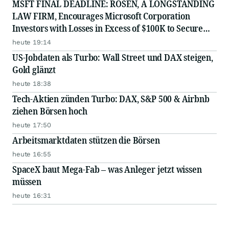
MSFT FINAL DEADLINE: ROSEN, A LONGSTANDING
LAW FIRM, Encourages Microsoft Corporation
Investors with Losses in Excess of $100K to Secure
Counsel Before Important August 11 Deadline in
heute 19:14
Securities Class Action - MSFT
US-Jobdaten als Turbo: Wall Street und DAX steigen,
Gold glänzt
heute 18:38
Tech-Aktien zünden Turbo: DAX, S&P 500 & Airbnb
ziehen Börsen hoch
heute 17:50
Arbeitsmarktdaten stützen die Börsen
heute 16:55
SpaceX baut Mega-Fab – was Anleger jetzt wissen
müssen
heute 16:31