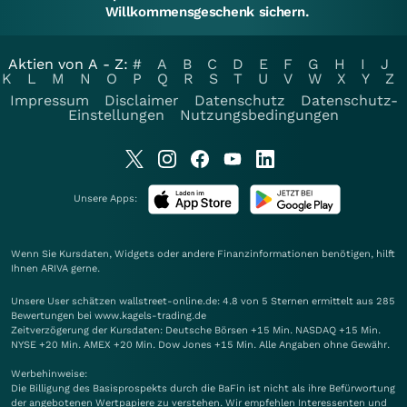
Willkommensgeschenk sichern.
Aktien von A - Z:
#
A
B
C
D
E
F
G
H
I
J
K
L
M
N
O
P
Q
R
S
T
U
V
W
X
Y
Z
Impressum
Disclaimer
Datenschutz
Datenschutz-
Einstellungen
Nutzungsbedingungen
Unsere Apps:
Wenn Sie Kursdaten, Widgets oder andere Finanzinformationen benötigen, hilft
Ihnen
ARIVA
gerne.
Unsere User schätzen wallstreet-online.de: 4.8 von 5 Sternen ermittelt aus 285
Bewertungen bei www.kagels-trading.de
Zeitverzögerung der Kursdaten: Deutsche Börsen +15 Min. NASDAQ +15 Min.
NYSE +20 Min. AMEX +20 Min. Dow Jones +15 Min. Alle Angaben ohne Gewähr.
Werbehinweise:
Die Billigung des Basisprospekts durch die BaFin ist nicht als ihre Befürwortung
der angebotenen Wertpapiere zu verstehen. Wir empfehlen Interessenten und