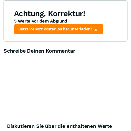
Achtung, Korrektur!
5 Werte vor dem Abgrund
Knock-Out-Suche
Optionsschein-Suche
Zertifikate-Suche
Jetzt Report kostenlos herunterladen!
Schreibe Deinen Kommentar
Diskutieren Sie über die enthaltenen Werte