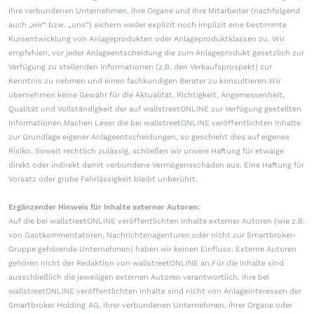
ihre verbundenen Unternehmen, ihre Organe und ihre Mitarbeiter (nachfolgend
auch „wir“ bzw. „uns“) sichern weder explizit noch implizit eine bestimmte
Kursentwicklung von Anlageprodukten oder Anlageproduktklassen zu. Wir
empfehlen, vor jeder Anlageentscheidung die zum Anlageprodukt gesetzlich zur
Verfügung zu stellenden Informationen (z.B. den Verkaufsprospekt) zur
Kenntnis zu nehmen und einen fachkundigen Berater zu konsultieren.Wir
übernehmen keine Gewähr für die Aktualität, Richtigkeit, Angemessenheit,
Qualität und Vollständigkeit der auf wallstreetONLINE zur Verfügung gestellten
Informationen.Machen Leser die bei wallstreetONLINE veröffentlichten Inhalte
zur Grundlage eigener Anlageentscheidungen, so geschieht dies auf eigenes
Risiko. Soweit rechtlich zulässig, schließen wir unsere Haftung für etwaige
direkt oder indirekt damit verbundene Vermögensschäden aus. Eine Haftung für
Vorsatz oder grobe Fahrlässigkeit bleibt unberührt.
Ergänzender Hinweis für Inhalte externer Autoren:
Auf die bei wallstreetONLINE veröffentlichten Inhalte externer Autoren (wie z.B.
von Gastkommentatoren, Nachrichtenagenturen oder nicht zur Smartbroker-
Gruppe gehörende Unternehmen) haben wir keinen Einfluss. Externe Autoren
gehören nicht der Redaktion von wallstreetONLINE an.Für die Inhalte sind
ausschließlich die jeweiligen externen Autoren verantwortlich. Ihre bei
wallstreetONLINE veröffentlichten Inhalte sind nicht von Anlageinteressen der
Smartbroker Holding AG, ihrer verbundenen Unternehmen, ihrer Organe oder