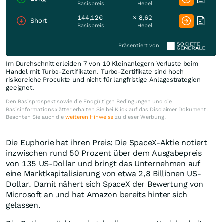
Basispreis
Hebel
144,12€
× 8,62
Short
Basispreis
Hebel
Präsentiert von
Im Durchschnitt erleiden 7 von 10 Kleinanlegern Verluste beim
Handel mit Turbo-Zertifikaten. Turbo-Zertifikate sind hoch
risikoreiche Produkte und nicht für langfristige Anlagestrategien
geeignet.
Den Basisprospekt sowie die Endgültigen Bedingungen und die
Basisinformationsblätter erhalten Sie bei Klick auf das Disclaimer Dokument.
Beachten Sie auch die
weiteren Hinweise
zu dieser Werbung.
Die Euphorie hat ihren Preis: Die SpaceX-Aktie notiert
inzwischen rund 50 Prozent über dem Ausgabepreis
von 135 US-Dollar und bringt das Unternehmen auf
eine Marktkapitalisierung von etwa 2,8 Billionen US-
Dollar. Damit nähert sich SpaceX der Bewertung von
Microsoft an und hat Amazon bereits hinter sich
gelassen.