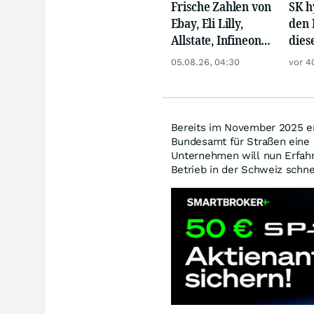
Frische Zahlen von
SK h
Ebay, Eli Lilly,
den 
Allstate, Infineon,
dies
Novo Nordisk,
Mill
05.08.26, 04:30
vor 4
Disney
giga
Bereits im November 2025 e
Bundesamt für Straßen eine G
Unternehmen will nun Erfah
Betrieb in der Schweiz schne