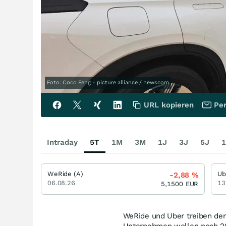
Foto: Coco Feng - picture alliance / newscom
URL kopieren
Per
Intraday
5T
1M
3M
1J
3J
5J
1
WeRide (A)
Ub
-2,88
%
06.08.26
13
5,1500
EUR
WeRide und Uber treiben den
Unternehmen wollen noch 20