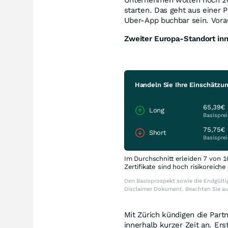
starten. Das geht aus einer 
Uber-App buchbar sein. Vora
Zweiter Europa-Standort in
Handeln Sie Ihre Einschätzun
65,39€
Long
Basisprei
75,75€
Short
Basisprei
Im Durchschnitt erleiden 7 von 1
Zertifikate sind hoch risikoreich
Den Basisprospekt sowie die Endgültig
Disclaimer Dokument. Beachten Sie a
Mit Zürich kündigen die Part
innerhalb kurzer Zeit an. Er