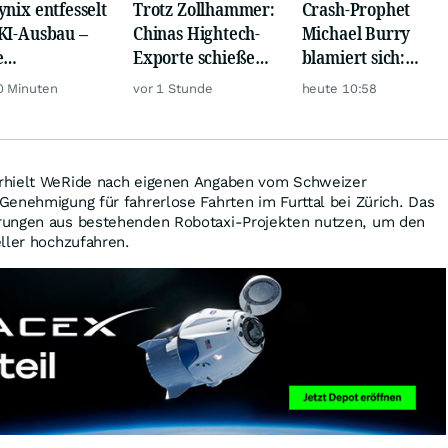
ynix entfesselt
Trotz Zollhammer:
Crash-Prophet
KI-Ausbau –
Chinas Hightech-
Michael Burry
e
Exporte schießen
blamiert sich:
iardenwette ist
weiter nach oben
Diese Wette taugt
0 Minuten
vor 1 Stunde
heute 10:58
ntisch
wirklich gar nichts
rhielt WeRide nach eigenen Angaben vom Schweizer
enehmigung für fahrerlose Fahrten im Furttal bei Zürich. Das
rungen aus bestehenden Robotaxi-Projekten nutzen, um den
ller hochzufahren.