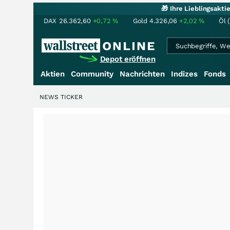
🎁 Ihre Lieblingsakt
DAX
26.362,60
+0,72
%
Gold
4.326,06
+2,02
%
Öl 
Depot eröffnen
Aktien
Community
Nachrichten
Indizes
Fonds
NEWS TICKER