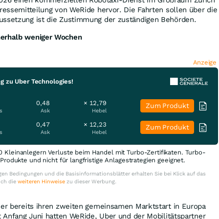
Pressemitteilung von WeRide hervor. Die Fahrten sollen über die
ussetzung ist die Zustimmung der zuständigen Behörden.
nerhalb weniger Wochen
Anzeige
g zu Uber Technologies!
0,48
× 12,79
Zum Produkt
s
Ask
Hebel
0,47
× 12,23
Zum Produkt
s
Ask
Hebel
0 Kleinanlegern Verluste beim Handel mit Turbo-Zertifikaten. Turbo-
e Produkte und nicht für langfristige Anlagestrategien geeignet.
en Bedingungen und die Basisinformationsblätter erhalten Sie bei Klick auf das
uch die
weiteren Hinweise
zu dieser Werbung.
ner bereits ihren zweiten gemeinsamen Marktstart in Europa
st Anfang Juni hatten WeRide, Uber und der Mobilitätspartner