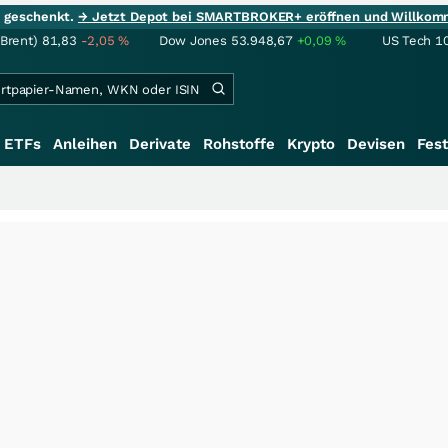
ie geschenkt.
→ Jetzt Depot bei SMARTBROKER+ eröffnen und Willkom
(Brent)
81,83
-2,05
%
Dow Jones
53.948,67
+0,09
%
US Tech 1
ETFs
Anleihen
Derivate
Rohstoffe
Krypto
Devisen
Fest
+++
Schwe