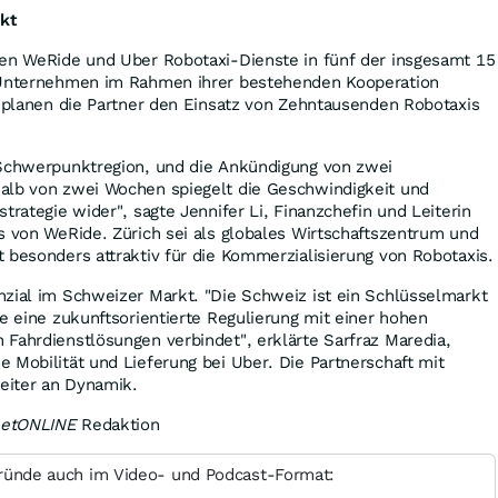
kt
den WeRide und Uber Robotaxi-Dienste in fünf der insgesamt 15
e Unternehmen im Rahmen ihrer bestehenden Kooperation
g planen die Partner den Einsatz von Zehntausenden Robotaxis
 Schwerpunktregion, und die Ankündigung von zwei
alb von zwei Wochen spiegelt die Geschwindigkeit und
trategie wider", sagte Jennifer Li, Finanzchefin und Leiterin
s von WeRide. Zürich sei als globales Wirtschaftszentrum und
 besonders attraktiv für die Kommerzialisierung von Robotaxis.
nzial im Schweizer Markt. "Die Schweiz ist ein Schlüsselmarkt
ie eine zukunftsorientierte Regulierung mit einer hohen
Fahrdienstlösungen verbindet", erklärte Sarfraz Maredia,
 Mobilität und Lieferung bei Uber. Die Partnerschaft mit
eiter an Dynamik.
eetONLINE
Redaktion
ründe auch im Video- und Podcast-Format: