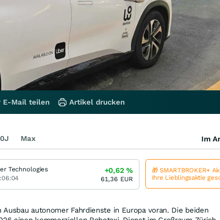
 E-Mail teilen
Artikel drucken
0J
Max
Im Ar
er Technologies
+0,62
%
🎁 SMARTBROKER+ Akt
Ihre Lieblingsaktie ge
:06:04
61,36
EUR
 Ausbau autonomer Fahrdienste in Europa voran. Die beiden
26 einen kommerziellen Robotaxi-Dienst im Großraum Zürich