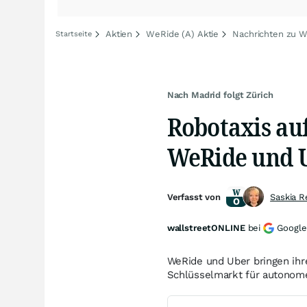
Aktien
WeRide (A) Aktie
Nachrichten zu W
Startseite
Nach Madrid folgt Zürich
Robotaxis au
WeRide und U
Verfasst von
Saskia R
wallstreetONLINE
bei
Google
WeRide und Uber bringen ihr
Schlüsselmarkt für autonome