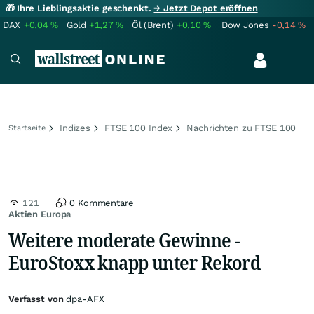
🎁 Ihre Lieblingsaktie geschenkt.
→ Jetzt Depot eröffnen
DAX
+0,04
%
Gold
+1,27
%
Öl (Brent)
+0,10
%
Dow Jones
-0,14
%
Indizes
FTSE 100 Index
Nachrichten zu FTSE 100
Startseite
121
0 Kommentare
Aktien Europa
Weitere moderate Gewinne -
EuroStoxx knapp unter Rekord
Verfasst von
dpa-AFX