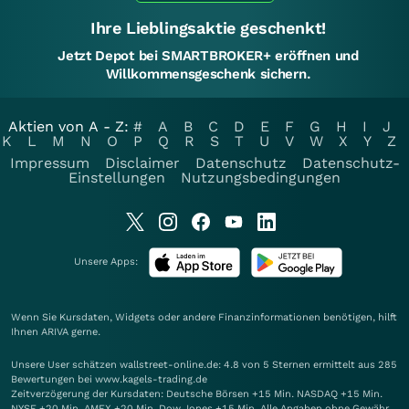
Ihre Lieblingsaktie geschenkt!
Jetzt Depot bei SMARTBROKER+ eröffnen und
Willkommensgeschenk sichern.
Aktien von A - Z:
#
A
B
C
D
E
F
G
H
I
J
K
L
M
N
O
P
Q
R
S
T
U
V
W
X
Y
Z
Impressum
Disclaimer
Datenschutz
Datenschutz-
Einstellungen
Nutzungsbedingungen
Unsere Apps:
Wenn Sie Kursdaten, Widgets oder andere Finanzinformationen benötigen, hilft
Ihnen
ARIVA
gerne.
Unsere User schätzen wallstreet-online.de: 4.8 von 5 Sternen ermittelt aus 285
Bewertungen bei www.kagels-trading.de
Zeitverzögerung der Kursdaten: Deutsche Börsen +15 Min. NASDAQ +15 Min.
NYSE +20 Min. AMEX +20 Min. Dow Jones +15 Min. Alle Angaben ohne Gewähr.