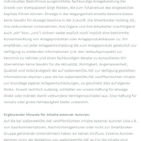
individuellen Bedürfnisse ausgerichtete, fachkundige Anlageberatung.Der
Erwerb von Wertpapieren birgt Risiken, die zum Totalverlust des eingesetzten
Kapitals führen können. Etwaige in der Vergangenheit erzielte Gewinne bieten
keine Gewähr für etwaige Gewinne in der Zukunft. Die Smartbroker Holding AG,
ihre verbundenen Unternehmen, ihre Organe und ihre Mitarbeiter (nachfolgend
auch „wir“ bzw. „uns“) sichern weder explizit noch implizit eine bestimmte
Kursentwicklung von Anlageprodukten oder Anlageproduktklassen zu. Wir
empfehlen, vor jeder Anlageentscheidung die zum Anlageprodukt gesetzlich zur
Verfügung zu stellenden Informationen (z.B. den Verkaufsprospekt) zur
Kenntnis zu nehmen und einen fachkundigen Berater zu konsultieren.Wir
übernehmen keine Gewähr für die Aktualität, Richtigkeit, Angemessenheit,
Qualität und Vollständigkeit der auf wallstreetONLINE zur Verfügung gestellten
Informationen.Machen Leser die bei wallstreetONLINE veröffentlichten Inhalte
zur Grundlage eigener Anlageentscheidungen, so geschieht dies auf eigenes
Risiko. Soweit rechtlich zulässig, schließen wir unsere Haftung für etwaige
direkt oder indirekt damit verbundene Vermögensschäden aus. Eine Haftung für
Vorsatz oder grobe Fahrlässigkeit bleibt unberührt.
Ergänzender Hinweis für Inhalte externer Autoren:
Auf die bei wallstreetONLINE veröffentlichten Inhalte externer Autoren (wie z.B.
von Gastkommentatoren, Nachrichtenagenturen oder nicht zur Smartbroker-
Gruppe gehörende Unternehmen) haben wir keinen Einfluss. Externe Autoren
gehören nicht der Redaktion von wallstreetONLINE an.Für die Inhalte sind