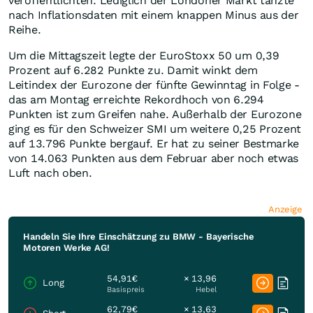
veröffentlichten. Lediglich der Londoner Markt tanzte
nach Inflationsdaten mit einem knappen Minus aus der
Reihe.
Um die Mittagszeit legte der EuroStoxx 50 um 0,39
Prozent auf 6.282 Punkte zu. Damit winkt dem
Leitindex der Eurozone der fünfte Gewinntag in Folge -
das am Montag erreichte Rekordhoch von 6.294
Punkten ist zum Greifen nahe. Außerhalb der Eurozone
ging es für den Schweizer SMI um weitere 0,25 Prozent
auf 13.796 Punkte bergauf. Er hat zu seiner Bestmarke
von 14.063 Punkten aus dem Februar aber noch etwas
Luft nach oben.
Anzeige
Handeln Sie Ihre Einschätzung zu BMW - Bayerische
Motoren Werke AG!
54,91€
× 13,96
Long
Basispreis
Hebel
62,79€
× 13,63