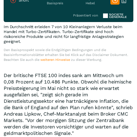
Short
Basispreis
Hebel
Präsentiert von
Im Durchschnitt erleiden 7 von 10 Kleinanlegern Verluste beim
Handel mit Turbo-Zertifikaten. Turbo-Zertifikate sind hoch
risikoreiche Produkte und nicht für langfristige Anlagestrategien
geeignet.
Den Basisprospekt sowie die Endgültigen Bedingungen und die
Basisinformationsblätter erhalten Sie bei Klick auf das Disclaimer Dokument.
Beachten Sie auch die
weiteren Hinweise
zu dieser Werbung.
Der britische FTSE 100 indes sank am Mittwoch um
0,08 Prozent auf 10.486 Punkte. Obwohl die heimische
Preissteigerung im Mai nicht so stark wie erwartet
ausgefallen sei, "zeigt sich gerade im
Dienstleistungssektor eine hartnäckigere Inflation, die
die Bank of England auf den Plan rufen könnte", schrieb
Andreas Lipkow, Chef-Marktanalyst beim Broker CMC
Markets. "Vor der morgigen Sitzung der Zentralbank
werden die Investoren vorsichtiger und warten auf die
geldmarktpolitischen Signale."