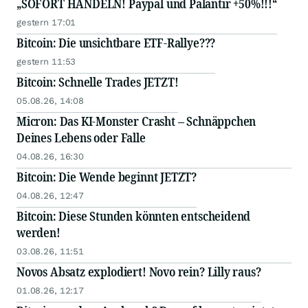
„SOFORT HANDELN! Paypal und Palantir +50%!!!“
gestern 17:01
Bitcoin: Die unsichtbare ETF-Rallye???
gestern 11:53
Bitcoin: Schnelle Trades JETZT!
05.08.26, 14:08
Micron: Das KI-Monster Crasht – Schnäppchen
Deines Lebens oder Falle
04.08.26, 16:30
Bitcoin: Die Wende beginnt JETZT?
04.08.26, 12:47
Bitcoin: Diese Stunden könnten entscheidend
werden!
03.08.26, 11:51
Novos Absatz explodiert! Novo rein? Lilly raus?
01.08.26, 12:17