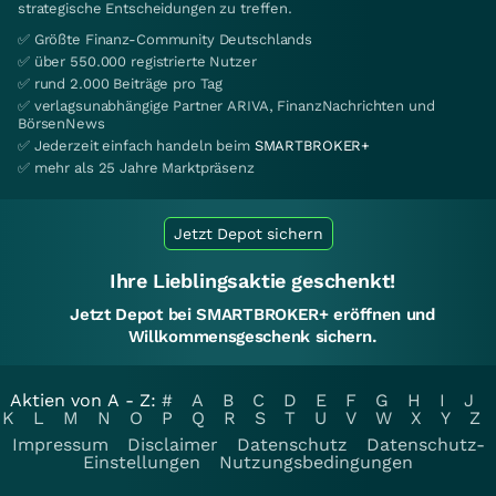
strategische Entscheidungen zu treffen.
✅ Größte Finanz-Community Deutschlands
✅ über 550.000 registrierte Nutzer
✅ rund 2.000 Beiträge pro Tag
✅ verlagsunabhängige Partner ARIVA, FinanzNachrichten und
BörsenNews
✅ Jederzeit einfach handeln beim
SMARTBROKER+
✅ mehr als 25 Jahre Marktpräsenz
Jetzt Depot sichern
Ihre Lieblingsaktie geschenkt!
Jetzt Depot bei SMARTBROKER+ eröffnen und
Willkommensgeschenk sichern.
Aktien von A - Z:
#
A
B
C
D
E
F
G
H
I
J
K
L
M
N
O
P
Q
R
S
T
U
V
W
X
Y
Z
Impressum
Disclaimer
Datenschutz
Datenschutz-
Einstellungen
Nutzungsbedingungen