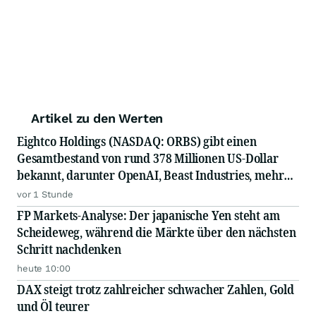
Artikel zu den Werten
Eightco Holdings (NASDAQ: ORBS) gibt einen
Gesamtbestand von rund 378 Millionen US-Dollar
bekannt, darunter OpenAI, Beast Industries, mehr
als 16.000 ETH und fast 302 Millionen WLD-Token
vor 1 Stunde
FP Markets-Analyse: Der japanische Yen steht am
Scheideweg, während die Märkte über den nächsten
Schritt nachdenken
heute 10:00
DAX steigt trotz zahlreicher schwacher Zahlen, Gold
und Öl teurer