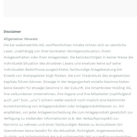
Disclaimer
Allgemeiner Hinweis:
Die bei wallstreetONLINE veröffentlichten Inhalte richten sich an sämtliche
Leser, unabhängig von ihrer konkreten Vermögenssituation, ihrem
Anlageverhalten oder ihren Anlagezielen. Sie berücksichtigen in keiner Weise die
individuelle Situation des einzelnen Lesers und ersetzen keine auf seine
individuellen Bedürfnisse ausgerichtete, fachkundige Anlageberatung.Der
Erwerb von Wertpapieren birgt Risiken, die zum Totalverlust des eingesetzten
Kapitals führen können. Etwaige in der Vergangenheit erzielte Gewinne bieten
keine Gewähr für etwaige Gewinne in der Zukunft. Die Smartbroker Holding AG,
ihre verbundenen Unternehmen, ihre Organe und ihre Mitarbeiter (nachfolgend
auch „wir“ bzw. „uns“) sichern weder explizit noch implizit eine bestimmte
Kursentwicklung von Anlageprodukten oder Anlageproduktklassen zu. Wir
empfehlen, vor jeder Anlageentscheidung die zum Anlageprodukt gesetzlich zur
Verfügung zu stellenden Informationen (z.B. den Verkaufsprospekt) zur
Kenntnis zu nehmen und einen fachkundigen Berater zu konsultieren.Wir
übernehmen keine Gewähr für die Aktualität, Richtigkeit, Angemessenheit,
Qualität und Vollständigkeit der auf wallstreetONLINE zur Verfügung gestellten