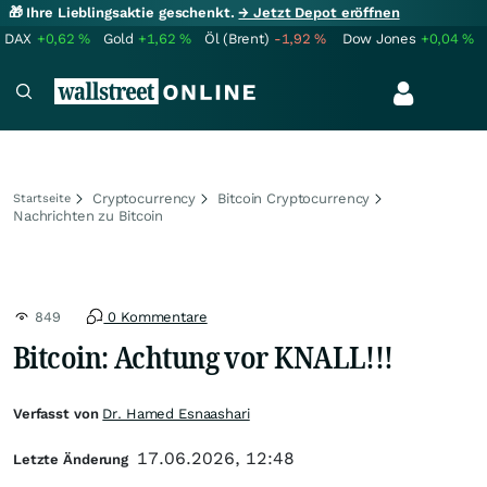
🎁 Ihre Lieblingsaktie geschenkt.
→ Jetzt Depot eröffnen
DAX
+0,62
%
Gold
+1,62
%
Öl (Brent)
-1,92
%
Dow Jones
+0,04
%
Cryptocurrency
Bitcoin Cryptocurrency
Startseite
Nachrichten zu Bitcoin
849
0 Kommentare
Bitcoin: Achtung vor KNALL!!!
Verfasst von
Dr. Hamed Esnaashari
17.06.2026, 12:48
Letzte Änderung