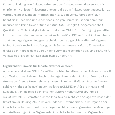
Kursentwicklung von Anlageprodukten oder Anlageproduktklassen zu. Wir
empfehlen, vor jeder Anlageentscheidung die zum Anlageprodukt gesetzlich zur
Verfügung zu stellenden Informationen (z.B. den Verkaufsprospekt) zur
Kenntnis zu nehmen und einen fachkundigen Berater zu konsultieren.Wir
übernehmen keine Gewähr für die Aktualität, Richtigkeit, Angemessenheit,
Qualität und Vollständigkeit der auf wallstreetONLINE zur Verfügung gestellten
Informationen.Machen Leser die bei wallstreetONLINE veröffentlichten Inhalte
zur Grundlage eigener Anlageentscheidungen, so geschieht dies auf eigenes
Risiko. Soweit rechtlich zulässig, schließen wir unsere Haftung für etwaige
direkt oder indirekt damit verbundene Vermögensschäden aus. Eine Haftung für
Vorsatz oder grobe Fahrlässigkeit bleibt unberührt.
Ergänzender Hinweis für Inhalte externer Autoren:
Auf die bei wallstreetONLINE veröffentlichten Inhalte externer Autoren (wie z.B.
von Gastkommentatoren, Nachrichtenagenturen oder nicht zur Smartbroker-
Gruppe gehörende Unternehmen) haben wir keinen Einfluss. Externe Autoren
gehören nicht der Redaktion von wallstreetONLINE an.Für die Inhalte sind
ausschließlich die jeweiligen externen Autoren verantwortlich. Ihre bei
wallstreetONLINE veröffentlichten Inhalte sind nicht von Anlageinteressen der
Smartbroker Holding AG, ihrer verbundenen Unternehmen, ihrer Organe oder
ihrer Mitarbeiter bestimmt und spiegeln nicht notwendigerweise die Meinungen
und Auffassungen ihrer Organe oder ihrer Mitarbeiter bzw. der Organe ihrer