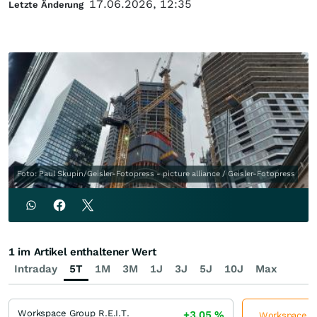
17.06.2026, 12:35
Letzte Änderung
Foto: Paul Skupin/Geisler-Fotopress - picture alliance / Geisler-Fotopress
1 im Artikel enthaltener Wert
Intraday
5T
1M
3M
1J
3J
5J
10J
Max
Workspace Group R.E.I.T.
+3,05
%
Workspace Gro