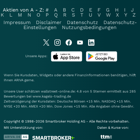
Aktien von A - Z:
#
A
B
C
D
E
F
G
H
I
J
K
L
M
N
O
P
Q
R
S
T
U
V
W
X
Y
Z
Impressum
Disclaimer
Datenschutz
Datenschutz-
Einstellungen
Nutzungsbedingungen
Unsere Apps:
Wenn Sie Kursdaten, Widgets oder andere Finanzinformationen benötigen, hilft
Ihnen
ARIVA
gerne.
Unsere User schätzen wallstreet-online.de: 4.8 von 5 Sternen ermittelt aus 285
Bewertungen bei www.kagels-trading.de
Zeitverzögerung der Kursdaten: Deutsche Börsen +15 Min. NASDAQ +15 Min.
NYSE +20 Min. AMEX +20 Min. Dow Jones +15 Min. Alle Angaben ohne Gewähr.
Copyright © 1998-2026 Smartbroker Holding AG - Alle Rechte vorbehalten.
Mit Unterstützung von:
Daten & Kurse von: