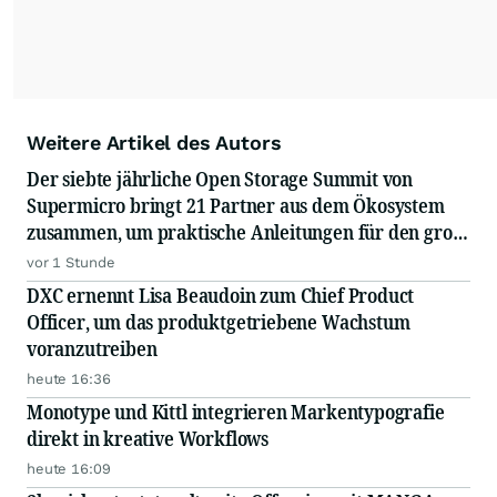
Weitere Artikel des Autors
Der siebte jährliche Open Storage Summit von
Supermicro bringt 21 Partner aus dem Ökosystem
zusammen, um praktische Anleitungen für den groß
angelegten Einsatz von KI in Unternehmen
vor 1 Stunde
auszutauschen
DXC ernennt Lisa Beaudoin zum Chief Product
Officer, um das produktgetriebene Wachstum
voranzutreiben
heute 16:36
Monotype und Kittl integrieren Markentypografie
direkt in kreative Workflows
heute 16:09