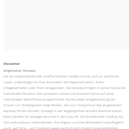
Disclaimer
Allgemeiner Hinweis:
Die bei wallstreetONLINE veröffentlichten Inhalte richten sich an sämtliche
Leser, unabhängig von ihrer konkreten Vermögenssituation, ihrem
Anlageverhalten oder ihren Anlagezielen. Sie berücksichtigen in keiner Weise die
individuelle Situation des einzelnen Lesers und ersetzen keine auf seine
individuellen Bedürfnisse ausgerichtete, fachkundige Anlageberatung.Der
Erwerb von Wertpapieren birgt Risiken, die zum Totalverlust des eingesetzten
Kapitals führen können. Etwaige in der Vergangenheit erzielte Gewinne bieten
keine Gewähr für etwaige Gewinne in der Zukunft. Die Smartbroker Holding AG,
ihre verbundenen Unternehmen, ihre Organe und ihre Mitarbeiter (nachfolgend
auch „wir“ bzw. „uns“) sichern weder explizit noch implizit eine bestimmte