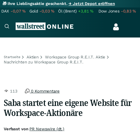
🎁 Ihre Lieblingsaktie geschenkt.
→ Jetzt Depot eröffnen
DAX
-0,07
%
Gold
-0,03
%
Öl (Brent)
+3,81
%
Dow Jones
-0,83
%
Aktien
Workspace Group R.E.I.T. Aktie
Startseite
Nachrichten zu Workspace Group R.E.I.T.
113
0 Kommentare
Saba startet eine eigene Website für
Workspace-Aktionäre
Verfasst von
PR Newswire (dt.)