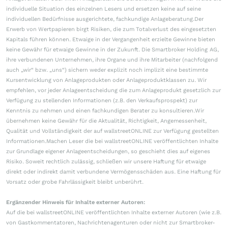
individuelle Situation des einzelnen Lesers und ersetzen keine auf seine
individuellen Bedürfnisse ausgerichtete, fachkundige Anlageberatung.Der
Erwerb von Wertpapieren birgt Risiken, die zum Totalverlust des eingesetzten
Kapitals führen können. Etwaige in der Vergangenheit erzielte Gewinne bieten
keine Gewähr für etwaige Gewinne in der Zukunft. Die Smartbroker Holding AG,
ihre verbundenen Unternehmen, ihre Organe und ihre Mitarbeiter (nachfolgend
auch „wir“ bzw. „uns“) sichern weder explizit noch implizit eine bestimmte
Kursentwicklung von Anlageprodukten oder Anlageproduktklassen zu. Wir
empfehlen, vor jeder Anlageentscheidung die zum Anlageprodukt gesetzlich zur
Verfügung zu stellenden Informationen (z.B. den Verkaufsprospekt) zur
Kenntnis zu nehmen und einen fachkundigen Berater zu konsultieren.Wir
übernehmen keine Gewähr für die Aktualität, Richtigkeit, Angemessenheit,
Qualität und Vollständigkeit der auf wallstreetONLINE zur Verfügung gestellten
Informationen.Machen Leser die bei wallstreetONLINE veröffentlichten Inhalte
zur Grundlage eigener Anlageentscheidungen, so geschieht dies auf eigenes
Risiko. Soweit rechtlich zulässig, schließen wir unsere Haftung für etwaige
direkt oder indirekt damit verbundene Vermögensschäden aus. Eine Haftung für
Vorsatz oder grobe Fahrlässigkeit bleibt unberührt.
Ergänzender Hinweis für Inhalte externer Autoren:
Auf die bei wallstreetONLINE veröffentlichten Inhalte externer Autoren (wie z.B.
von Gastkommentatoren, Nachrichtenagenturen oder nicht zur Smartbroker-