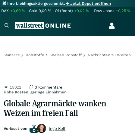
🎁 Ihre Lieblingsaktie geschenkt.
→ Jetzt Depot eröffnen
DAX
+0,69
%
Gold
0,00
%
Öl (Brent)
+0,02
%
Dow Jones
+0,25
%
Rohstoffe
Weizen Rohstoff
Nachrichten zu Weizen
Startseite
15021
0 Kommentare
Hohe Kosten, geringe Einnahmen
Globale Agrarmärkte wanken –
Weizen im freien Fall
Verfasst von
Ingo Kolf