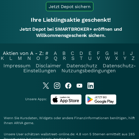
Jetzt Depot sichern
Ihre Lieblingsaktie geschenkt!
Jetzt Depot bei SMARTBROKER+ eröffnen und
Willkommensgeschenk sichern.
Aktien von A - Z:
#
A
B
C
D
E
F
G
H
I
J
K
L
M
N
O
P
Q
R
S
T
U
V
W
X
Y
Z
Impressum
Disclaimer
Datenschutz
Datenschutz-
Einstellungen
Nutzungsbedingungen
Unsere Apps:
Wenn Sie Kursdaten, Widgets oder andere Finanzinformationen benötigen, hilft
Ihnen
ARIVA
gerne.
Unsere User schätzen wallstreet-online.de: 4.8 von 5 Sternen ermittelt aus 285