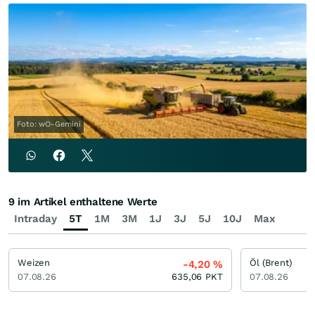
Foto: wO-Gemini
9 im Artikel enthaltene Werte
Intraday
5T
1M
3M
1J
3J
5J
10J
Max
Weizen
Öl (Brent)
-4,20
%
07.08.26
635,06
PKT
07.08.26