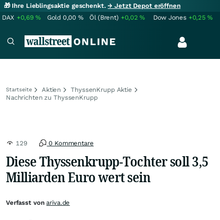
🎁 Ihre Lieblingsaktie geschenkt.
→ Jetzt Depot eröffnen
DAX
+0,69
%
Gold
0,00
%
Öl (Brent)
+0,02
%
Dow Jones
+0,25
%
Aktien
ThyssenKrupp Aktie
Startseite
Nachrichten zu ThyssenKrupp
129
0 Kommentare
Diese Thyssenkrupp-Tochter soll 3,5
Milliarden Euro wert sein
Verfasst von
ariva.de