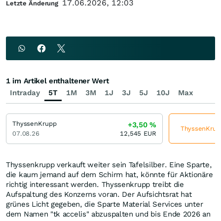
17.06.2026, 12:03
Letzte Änderung
1 im Artikel enthaltener Wert
Intraday
5T
1M
3M
1J
3J
5J
10J
Max
ThyssenKrupp
+3,50
%
ThyssenKrupp
07.08.26
12,545
EUR
Thyssenkrupp verkauft weiter sein Tafelsilber. Eine Sparte,
die kaum jemand auf dem Schirm hat, könnte für Aktionäre
richtig interessant werden. Thyssenkrupp treibt die
Aufspaltung des Konzerns voran. Der Aufsichtsrat hat
grünes Licht gegeben, die Sparte Material Services unter
dem Namen "tk accelis" abzuspalten und bis Ende 2026 an