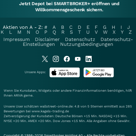
Jetzt Depot bei SMARTBROKER+ eröffnen und
Willkommensgeschenk sichern.
Aktien von A - Z:
#
A
B
C
D
E
F
G
H
I
J
K
L
M
N
O
P
Q
R
S
T
U
V
W
X
Y
Z
Impressum
Disclaimer
Datenschutz
Datenschutz-
Einstellungen
Nutzungsbedingungen
Unsere Apps:
Wenn Sie Kursdaten, Widgets oder andere Finanzinformationen benötigen, hilft
Ihnen
ARIVA
gerne.
Unsere User schätzen wallstreet-online.de: 4.8 von 5 Sternen ermittelt aus 285
Bewertungen bei www.kagels-trading.de
Zeitverzögerung der Kursdaten: Deutsche Börsen +15 Min. NASDAQ +15 Min.
NYSE +20 Min. AMEX +20 Min. Dow Jones +15 Min. Alle Angaben ohne Gewähr.
Copyright © 1998-2026 Smartbroker Holding AG - Alle Rechte vorbehalten.