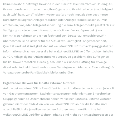
keine Gewähr für etwaige Gewinne in der Zukunft. Die Smartbroker Holding AG,
ihre verbundenen Unternehmen, ihre Organe und ihre Mitarbeiter (nachfolgend
auch „wir“ bzw. „uns“) sichern weder explizit noch implizit eine bestimmte
Kursentwicklung von Anlageprodukten oder Anlageproduktklassen zu. Wir
empfehlen, vor jeder Anlageentscheidung die zum Anlageprodukt gesetzlich zur
Verfügung zu stellenden Informationen (z.B. den Verkaufsprospekt) zur
Kenntnis zu nehmen und einen fachkundigen Berater zu konsultieren.Wir
übernehmen keine Gewähr für die Aktualität, Richtigkeit, Angemessenheit,
Qualität und Vollständigkeit der auf wallstreetONLINE zur Verfügung gestellten
Informationen.Machen Leser die bei wallstreetONLINE veröffentlichten Inhalte
zur Grundlage eigener Anlageentscheidungen, so geschieht dies auf eigenes
Risiko. Soweit rechtlich zulässig, schließen wir unsere Haftung für etwaige
direkt oder indirekt damit verbundene Vermögensschäden aus. Eine Haftung für
Vorsatz oder grobe Fahrlässigkeit bleibt unberührt.
Ergänzender Hinweis für Inhalte externer Autoren:
Auf die bei wallstreetONLINE veröffentlichten Inhalte externer Autoren (wie z.B.
von Gastkommentatoren, Nachrichtenagenturen oder nicht zur Smartbroker-
Gruppe gehörende Unternehmen) haben wir keinen Einfluss. Externe Autoren
gehören nicht der Redaktion von wallstreetONLINE an.Für die Inhalte sind
ausschließlich die jeweiligen externen Autoren verantwortlich. Ihre bei
wallstreetONLINE veröffentlichten Inhalte sind nicht von Anlageinteressen der