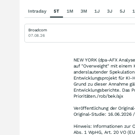
Intraday
5T
1M
3M
1J
3J
5J
1
Broadcom
07.08.26
NEW YORK (dpa-AFX Analyser
auf "Overweight" mit einem 
anderslautender Spekulatio
Entwicklungsprojekt für KI-H
Grund zu dieser Annahme gä
Entwicklungsberichte. Das P
Prioritäten./rob/bek/ajx
Veröffentlichung der Origina
Original-Studie: 16.06.2026 
Hinweis: Informationen zur O
Abs. 1 WpHG, Art. 20 VO (EU