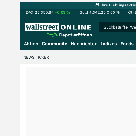
🎁 Ihre Lieblingsakt
DAX
26.355,84
+0,69
%
Gold
4.342,26
0,00
%
Öl (
Depot eröffnen
Aktien
Community
Nachrichten
Indizes
Fonds
NEWS TICKER