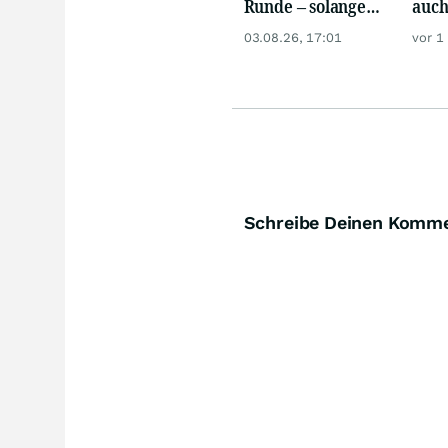
Runde – solange
auch
diese eine Zahl
zuve
03.08.26, 17:01
vor 1
weiter steigt
unte
Akti
Schreibe Deinen Komm