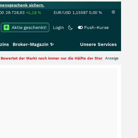
mensgeschenk sichern.
00
29.728,93
+1,18
%
EUR/USD
1,15587
0,00
%
Aktie geschenkt!
Login
Push-Kurse
zins
Broker-Magazin ✨
Unsere Services
kt noch immer nur die Hälfte der Story?
+++
Anzeige