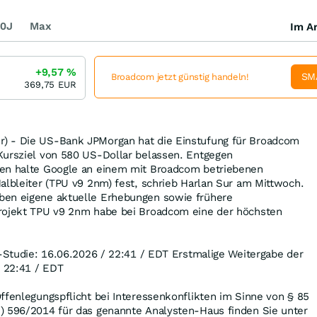
0J
Max
Im Ar
+9,57
%
SM
Broadcom jetzt günstig handeln!
369,75
EUR
) - Die US-Bank JPMorgan hat die Einstufung für Broadcom
Kursziel von 580 US-Dollar belassen. Entgegen
nen halte Google an einem mit Broadcom betriebenen
albleiter (TPU v9 2nm) fest, schrieb Harlan Sur am Mittwoch.
ben eigene aktuelle Erhebungen sowie frühere
rojekt TPU v9 2nm habe bei Broadcom eine der höchsten
l-Studie: 16.06.2026 / 22:41 / EDT Erstmalige Weitergabe der
/ 22:41 / EDT
ffenlegungspflicht bei Interessenkonflikten im Sinne von § 85
) 596/2014 für das genannte Analysten-Haus finden Sie unter