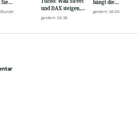
Turbo: Wall Street
 Sie
hängt die
und DAX steigen,
rlässig
Konkurrenz ab
 Stunde
gestern 18:00
Gold glänzt
rbewertete
gestern 18:38
en!
entar