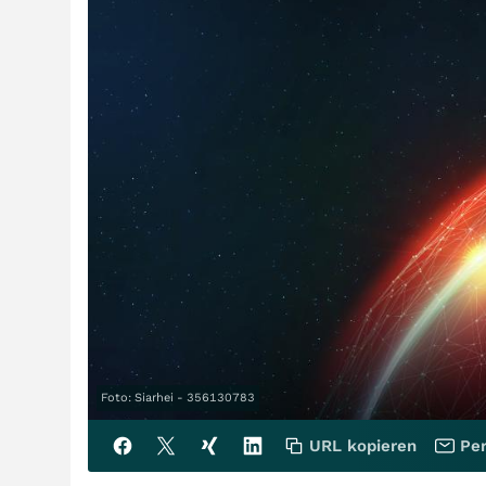
Foto: Siarhei - 356130783
URL kopieren
Per