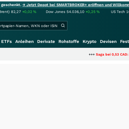
ie geschenkt.
→ Jetzt Depot bei SMARTBROKER+ eröffnen und Willkom
Brent)
82,27
+0,02
%
Dow Jones
54.036,10
+0,25
%
US Tech 1
ETFs
Anleihen
Derivate
Rohstoffe
Krypto
Devisen
Fest
+++
Saga bei 0,53 CAD: Bewertet der Mar