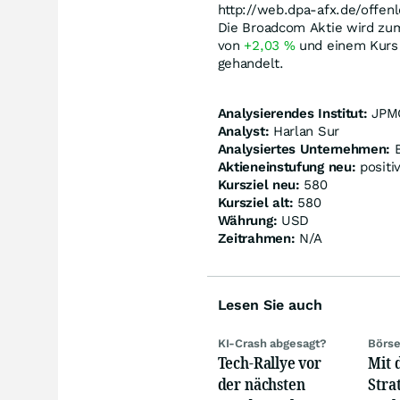
http://web.dpa-afx.de/offenl
Die Broadcom Aktie wird zum
von
+2,03
%
und einem Kurs
gehandelt.
Analysierendes Institut:
JPM
Analyst:
Harlan Sur
Analysiertes Unternehmen:
B
Aktieneinstufung neu:
positi
Kursziel neu:
580
Kursziel alt:
580
Währung:
USD
Zeitrahmen:
N/A
Lesen Sie auch
KI-Crash abgesagt?
Börse
Tech-Rallye vor
Mit 
der nächsten
Stra