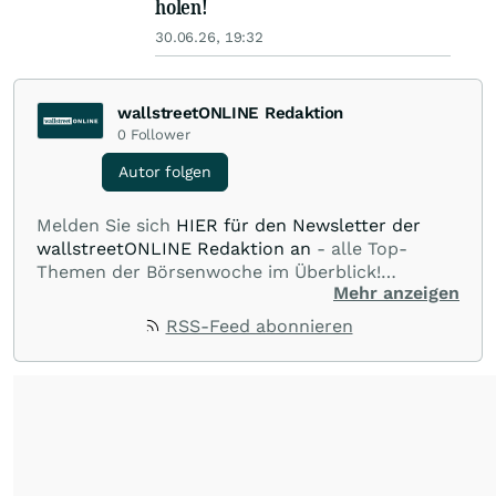
holen!
30.06.26, 19:32
wallstreetONLINE Redaktion
0
Follower
Autor folgen
Melden Sie sich
HIER für den Newsletter der
wallstreetONLINE Redaktion an
- alle Top-
Themen der Börsenwoche im Überblick!
Mehr anzeigen
Verpassen Sie kein wichtiges Anleger-Thema!
Für
Beiträge auf diesem journalistischen Channel ist
RSS-Feed abonnieren
die Chefredaktion der wallstreetONLINE
Redaktion verantwortlich.
Die Fachjournalisten
der wallstreetONLINE Redaktion berichten hier
mit ihren Kolleginnen und Kollegen aus den
Partnerredaktionen exklusiv, fundiert,
ausgewogen sowie unabhängig für den Anleger.
Die Zentralredaktion recherchiert intensiv, um