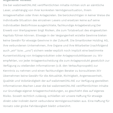
Allgemeiner Hinweis:
Die bei wallstreetONLINE veröffentlichten Inhalte richten sich an sämtliche
Leser, unabhängig von ihrer konkreten Vermögenssituation, ihrem
Anlageverhalten oder ihren Anlagezielen. Sie berücksichtigen in keiner Weise die
individuelle Situation des einzelnen Lesers und ersetzen keine auf seine
individuellen Bedürfnisse ausgerichtete, fachkundige Anlageberatung.Der
Erwerb von Wertpapieren birgt Risiken, die zum Totalverlust des eingesetzten
Kapitals führen können. Etwaige in der Vergangenheit erzielte Gewinne bieten
keine Gewähr für etwaige Gewinne in der Zukunft. Die Smartbroker Holding AG,
ihre verbundenen Unternehmen, ihre Organe und ihre Mitarbeiter (nachfolgend
auch „wir“ bzw. „uns“) sichern weder explizit noch implizit eine bestimmte
Kursentwicklung von Anlageprodukten oder Anlageproduktklassen zu. Wir
empfehlen, vor jeder Anlageentscheidung die zum Anlageprodukt gesetzlich zur
Verfügung zu stellenden Informationen (z.B. den Verkaufsprospekt) zur
Kenntnis zu nehmen und einen fachkundigen Berater zu konsultieren.Wir
übernehmen keine Gewähr für die Aktualität, Richtigkeit, Angemessenheit,
Qualität und Vollständigkeit der auf wallstreetONLINE zur Verfügung gestellten
Informationen.Machen Leser die bei wallstreetONLINE veröffentlichten Inhalte
zur Grundlage eigener Anlageentscheidungen, so geschieht dies auf eigenes
Risiko. Soweit rechtlich zulässig, schließen wir unsere Haftung für etwaige
direkt oder indirekt damit verbundene Vermögensschäden aus. Eine Haftung für
Vorsatz oder grobe Fahrlässigkeit bleibt unberührt.