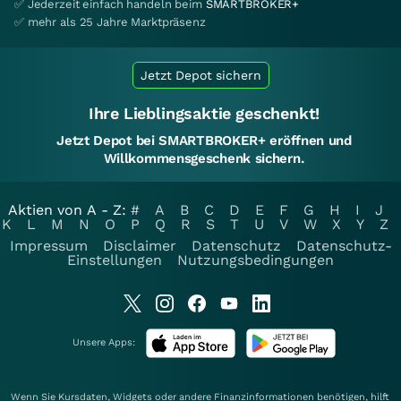
✅ Jederzeit einfach handeln beim
SMARTBROKER+
✅ mehr als 25 Jahre Marktpräsenz
Jetzt Depot sichern
Ihre Lieblingsaktie geschenkt!
Jetzt Depot bei SMARTBROKER+ eröffnen und
Willkommensgeschenk sichern.
Aktien von A - Z:
#
A
B
C
D
E
F
G
H
I
J
K
L
M
N
O
P
Q
R
S
T
U
V
W
X
Y
Z
Impressum
Disclaimer
Datenschutz
Datenschutz-
Einstellungen
Nutzungsbedingungen
Unsere Apps:
Wenn Sie Kursdaten, Widgets oder andere Finanzinformationen benötigen, hilft