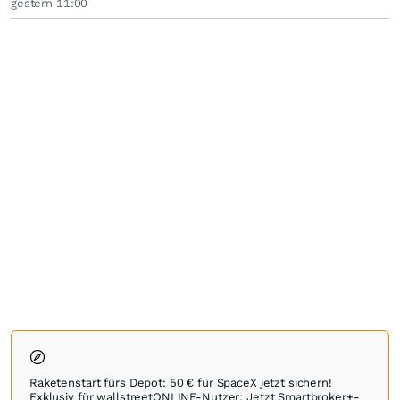
gestern 11:00
Raketenstart fürs Depot: 50 € für SpaceX jetzt sichern!
Exklusiv für wallstreetONLINE-Nutzer: Jetzt Smartbroker+-