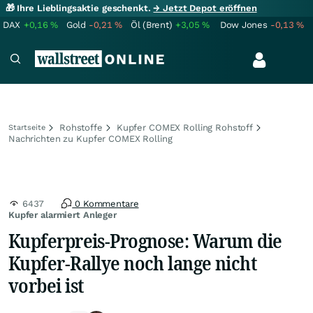
🎁 Ihre Lieblingsaktie geschenkt.
→ Jetzt Depot eröffnen
DAX
+0,16
%
Gold
-0,21
%
Öl (Brent)
+3,05
%
Dow Jones
-0,13
%
Rohstoffe
Kupfer COMEX Rolling Rohstoff
Startseite
Nachrichten zu Kupfer COMEX Rolling
6437
0 Kommentare
Kupfer alarmiert Anleger
Kupferpreis-Prognose: Warum die
Kupfer-Rallye noch lange nicht
vorbei ist