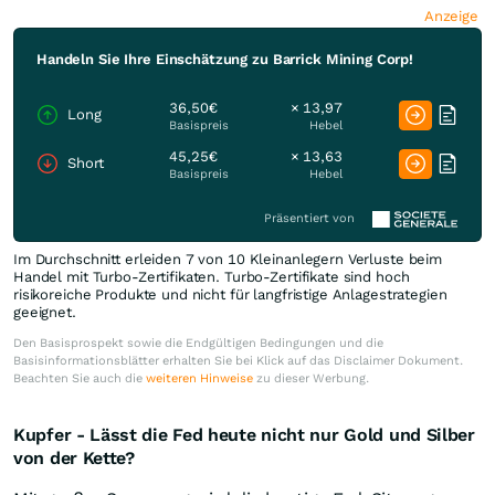
Anzeige
Handeln Sie Ihre Einschätzung zu Barrick Mining Corp!
36,50€
× 13,97
Long
Basispreis
Hebel
45,25€
× 13,63
Short
Basispreis
Hebel
Präsentiert von
Im Durchschnitt erleiden 7 von 10 Kleinanlegern Verluste beim
Handel mit Turbo-Zertifikaten. Turbo-Zertifikate sind hoch
risikoreiche Produkte und nicht für langfristige Anlagestrategien
geeignet.
Den Basisprospekt sowie die Endgültigen Bedingungen und die
Basisinformationsblätter erhalten Sie bei Klick auf das Disclaimer Dokument.
Beachten Sie auch die
weiteren Hinweise
zu dieser Werbung.
Kupfer - Lässt die Fed heute nicht nur Gold und Silber
von der Kette?