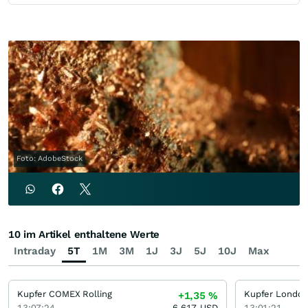
Foto: AdobeStock
10 im Artikel enthaltene Werte
Intraday
5T
1M
3M
1J
3J
5J
10J
Max
Kupfer COMEX Rolling
+1,35
%
13:07:24
6,617
USD
13:01:21