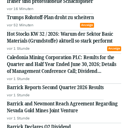
Iraner sind professionelle Schachspieler
vor 16 Minuten
Trumps Rohstoff-Plan droht zu scheitern
vor 52 Minuten
Anzeige
Hot Stocks KW 32 / 2026: Warum der Sektor Basic
Materials (Grundstoffe) aktuell so stark performt
vor 1 Stunde
Anzeige
Caledonia Mining Corporation PLC: Results for the
Quarter and Half Year Ended June 30, 2026; Details
of Management Conference Call; Dividend
Declaration
vor 1 Stunde
Barrick Reports Second Quarter 2026 Results
vor 1 Stunde
Barrick and Newmont Reach Agreement Regarding
Nevada Gold Mines Joint Venture
vor 1 Stunde
Barrick Declares Q2 Dividend