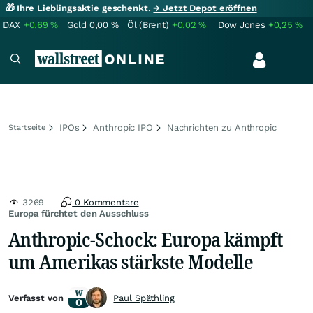
🎁 Ihre Lieblingsaktie geschenkt.
→ Jetzt Depot eröffnen
DAX
+0,69
%
Gold
0,00
%
Öl (Brent)
+0,02
%
Dow Jones
+0,25
%
IPOs
Anthropic IPO
Nachrichten zu Anthropic
Startseite
3269
0 Kommentare
Europa fürchtet den Ausschluss
Anthropic-Schock: Europa kämpft
um Amerikas stärkste Modelle
Verfasst von
Paul Späthling