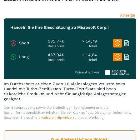
Anzeige
Handeln Sie Ihre Einschätzung zu Microsoft Corp.!
531,77€
× 14,79
Short
Basispreis
Hebel
467,94€
× 14,64
Long
Basispreis
Hebel
Präsentiert von
Im Durchschnitt erleiden 7 von 10 Kleinanlegern Verluste beim
Handel mit Turbo-Zertifikaten. Turbo-Zertifikate sind hoch
risikoreiche Produkte und nicht für langfristige Anlagestrategien
geeignet.
Den Basisprospekt sowie die Endgültigen Bedingungen und die
Basisinformationsblätter erhalten Sie bei Klick auf das Disclaimer Dokument.
Beachten Sie auch die
weiteren Hinweise
zu dieser Werbung.
Zum Börsenstart von SpaceX: