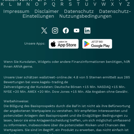
K
L
M
N
O
P
Q
R
S
T
U
V
W
X
Y
Z
Impressum
Disclaimer
Datenschutz
Datenschutz-
Einstellungen
Nutzungsbedingungen
Unsere Apps:
Wenn Sie Kursdaten, Widgets oder andere Finanzinformationen benötigen, hilft
Ihnen
ARIVA
gerne.
Unsere User schätzen wallstreet-online.de: 4.8 von 5 Sternen ermittelt aus 285
Bewertungen bei www.kagels-trading.de
Zeitverzögerung der Kursdaten: Deutsche Börsen +15 Min. NASDAQ +15 Min.
NYSE +20 Min. AMEX +20 Min. Dow Jones +15 Min. Alle Angaben ohne Gewähr.
Werbehinweise:
Die Billigung des Basisprospekts durch die BaFin ist nicht als ihre Befürwortung
der angebotenen Wertpapiere zu verstehen. Wir empfehlen Interessenten und
potenziellen Anlegern den Basisprospekt und die Endgültigen Bedingungen zu
lesen, bevor sie eine Anlageentscheidung treffen, um sich möglichst umfassend
zu informieren, insbesondere über die potenziellen Risiken und Chancen des
Wertpapiers. Sie sind im Begriff, ein Produkt zu erwerben, das nicht einfach ist