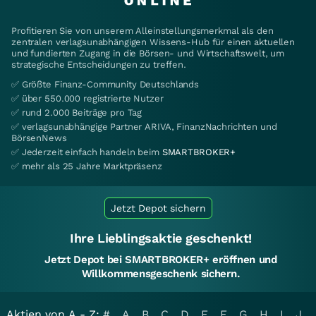
Profitieren Sie von unserem Alleinstellungsmerkmal als den
zentralen verlagsunabhängigen Wissens-Hub für einen aktuellen
und fundierten Zugang in die Börsen- und Wirtschaftswelt, um
strategische Entscheidungen zu treffen.
✅ Größte Finanz-Community Deutschlands
✅ über 550.000 registrierte Nutzer
✅ rund 2.000 Beiträge pro Tag
✅ verlagsunabhängige Partner ARIVA, FinanzNachrichten und
BörsenNews
✅ Jederzeit einfach handeln beim
SMARTBROKER+
✅ mehr als 25 Jahre Marktpräsenz
Jetzt Depot sichern
Ihre Lieblingsaktie geschenkt!
Jetzt Depot bei SMARTBROKER+ eröffnen und
Willkommensgeschenk sichern.
Aktien von A - Z:
#
A
B
C
D
E
F
G
H
I
J