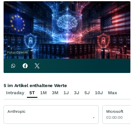
Foto: OpenAI
5 im Artikel enthaltene Werte
Intraday
5T
1M
3M
1J
3J
5J
10J
Max
Anthropic
Microsoft
-
02:00:00