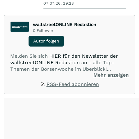
07.07.26, 19:28
wallstreetONLINE Redaktion
0
Follower
Autor folgen
Melden Sie sich
HIER für den Newsletter der
wallstreetONLINE Redaktion an
- alle Top-
Themen der Börsenwoche im Überblick!
Mehr anzeigen
Verpassen Sie kein wichtiges Anleger-Thema!
Für
Beiträge auf diesem journalistischen Channel ist
RSS-Feed abonnieren
die Chefredaktion der wallstreetONLINE
Redaktion verantwortlich.
Die Fachjournalisten
der wallstreetONLINE Redaktion berichten hier
mit ihren Kolleginnen und Kollegen aus den
Partnerredaktionen exklusiv, fundiert,
ausgewogen sowie unabhängig für den Anleger.
Die Zentralredaktion recherchiert intensiv, um
Anlegern der Kategorie Selbstentscheider