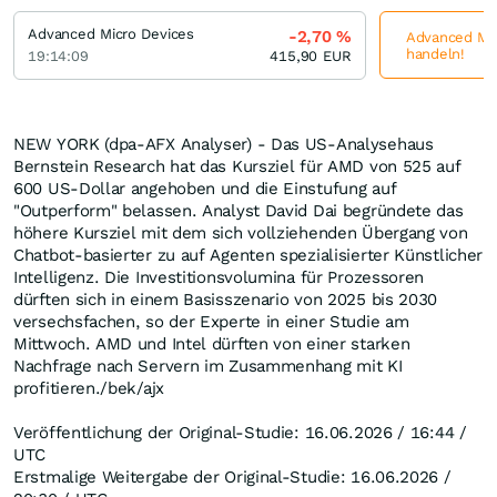
Advanced Micro Devices
-2,70
%
Advanced Micr
handeln!
19:14:09
415,90
EUR
NEW YORK (dpa-AFX Analyser) - Das US-Analysehaus
Bernstein Research hat das Kursziel für AMD von 525 auf
600 US-Dollar angehoben und die Einstufung auf
"Outperform" belassen. Analyst David Dai begründete das
höhere Kursziel mit dem sich vollziehenden Übergang von
Chatbot-basierter zu auf Agenten spezialisierter Künstlicher
Intelligenz. Die Investitionsvolumina für Prozessoren
dürften sich in einem Basisszenario von 2025 bis 2030
versechsfachen, so der Experte in einer Studie am
Mittwoch. AMD und Intel dürften von einer starken
Nachfrage nach Servern im Zusammenhang mit KI
profitieren./bek/ajx
Veröffentlichung der Original-Studie: 16.06.2026 / 16:44 /
UTC
Erstmalige Weitergabe der Original-Studie: 16.06.2026 /