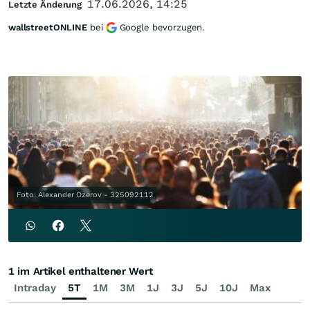
17.06.2026, 14:25
Letzte Änderung
wallstreetONLINE
bei
Google bevorzugen.
Foto: Alexander Ozerov - 325092112
1 im Artikel enthaltener Wert
Intraday
5T
1M
3M
1J
3J
5J
10J
Max