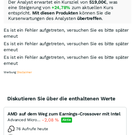
Der Analyst erwartet ein Kursziel von
519,00
€
, was
eine Steigerung von
+24,78%
zum aktuellen Kurs
entspricht.
Mit diesen Produkten
können Sie die
Kurserwartungen des Analysten
übertreffen
.
Es ist ein Fehler aufgetreten, versuchen Sie es bitte später
erneut
Es ist ein Fehler aufgetreten, versuchen Sie es bitte später
erneut
Es ist ein Fehler aufgetreten, versuchen Sie es bitte später
erneut
Werbung
Disclaimer
Diskutieren Sie über die enthaltenen Werte
Knock-Out-Suche
Optionsschein-Suche
AMD auf dem Weg zum Earnings-Crossover mit Intel
Zertifikate-Suche
-2,08
%
Advanced Micro Devices
Aktie
76 Aufrufe heute