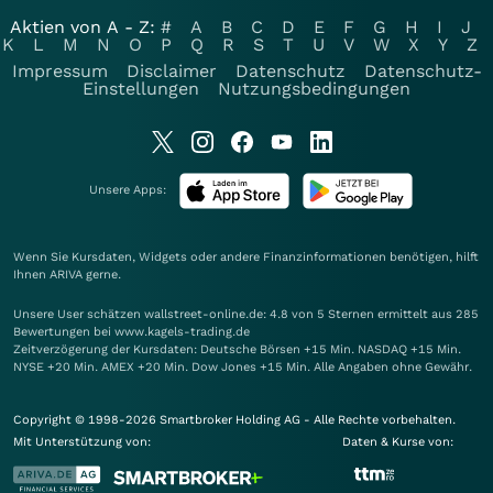
Aktien von A - Z:
#
A
B
C
D
E
F
G
H
I
J
K
L
M
N
O
P
Q
R
S
T
U
V
W
X
Y
Z
Impressum
Disclaimer
Datenschutz
Datenschutz-
Einstellungen
Nutzungsbedingungen
Unsere Apps:
Wenn Sie Kursdaten, Widgets oder andere Finanzinformationen benötigen, hilft
Ihnen
ARIVA
gerne.
Unsere User schätzen wallstreet-online.de: 4.8 von 5 Sternen ermittelt aus 285
Bewertungen bei www.kagels-trading.de
Zeitverzögerung der Kursdaten: Deutsche Börsen +15 Min. NASDAQ +15 Min.
NYSE +20 Min. AMEX +20 Min. Dow Jones +15 Min. Alle Angaben ohne Gewähr.
Copyright © 1998-2026 Smartbroker Holding AG - Alle Rechte vorbehalten.
Mit Unterstützung von:
Daten & Kurse von: