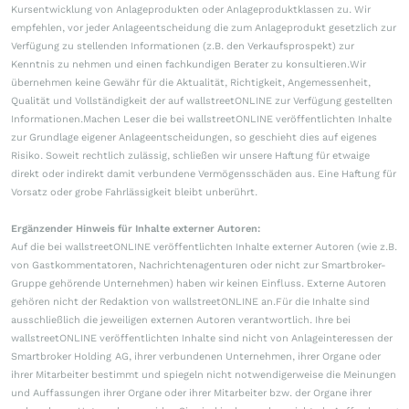
Kursentwicklung von Anlageprodukten oder Anlageproduktklassen zu. Wir
empfehlen, vor jeder Anlageentscheidung die zum Anlageprodukt gesetzlich zur
Verfügung zu stellenden Informationen (z.B. den Verkaufsprospekt) zur
Kenntnis zu nehmen und einen fachkundigen Berater zu konsultieren.Wir
übernehmen keine Gewähr für die Aktualität, Richtigkeit, Angemessenheit,
Qualität und Vollständigkeit der auf wallstreetONLINE zur Verfügung gestellten
Informationen.Machen Leser die bei wallstreetONLINE veröffentlichten Inhalte
zur Grundlage eigener Anlageentscheidungen, so geschieht dies auf eigenes
Risiko. Soweit rechtlich zulässig, schließen wir unsere Haftung für etwaige
direkt oder indirekt damit verbundene Vermögensschäden aus. Eine Haftung für
Vorsatz oder grobe Fahrlässigkeit bleibt unberührt.
Ergänzender Hinweis für Inhalte externer Autoren:
Auf die bei wallstreetONLINE veröffentlichten Inhalte externer Autoren (wie z.B.
von Gastkommentatoren, Nachrichtenagenturen oder nicht zur Smartbroker-
Gruppe gehörende Unternehmen) haben wir keinen Einfluss. Externe Autoren
gehören nicht der Redaktion von wallstreetONLINE an.Für die Inhalte sind
ausschließlich die jeweiligen externen Autoren verantwortlich. Ihre bei
wallstreetONLINE veröffentlichten Inhalte sind nicht von Anlageinteressen der
Smartbroker Holding AG, ihrer verbundenen Unternehmen, ihrer Organe oder
ihrer Mitarbeiter bestimmt und spiegeln nicht notwendigerweise die Meinungen
und Auffassungen ihrer Organe oder ihrer Mitarbeiter bzw. der Organe ihrer