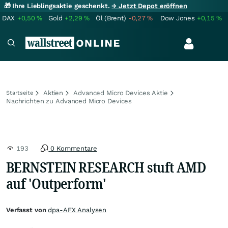
🎁 Ihre Lieblingsaktie geschenkt.
→ Jetzt Depot eröffnen
DAX
+0,50
%
Gold
+2,29
%
Öl (Brent)
-0,27
%
Dow Jones
+0,15
%
Aktien
Advanced Micro Devices Aktie
Startseite
Nachrichten zu Advanced Micro Devices
193
0 Kommentare
BERNSTEIN RESEARCH stuft AMD
auf 'Outperform'
Verfasst von
dpa-AFX Analysen