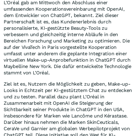
L’Oréal gab am Mittwoch den Abschluss einer
umfassenden Kooperationsvereinbarung mit OpenAI,
dem Entwickler von ChatGPT, bekannt. Ziel dieser
Partnerschaft ist es, das Kundenerlebnis durch
personalisierte, KI-gestützte Beauty-Tools zu
verbessern und gleichzeitig interne Abläufe in den
Bereichen Forschung und Marketing zu optimieren. Die
auf der VivaTech in Paris vorgestellte Kooperation
umfasst unter anderem die geplante Integration einer
virtuellen Make-up-Anprobefunktion in ChatGPT durch
Maybelline New York. Die dafür entwickelte Technologie
stammt von L’Oréal.
Ziel ist es, Nutzern die Möglichkeit zu geben, Make-up-
Looks in Echtzeit per KI-gestütztem Chat zu entdecken
und zu testen. Parallel dazu plant L’Oréal in
Zusammenarbeit mit OpenAI die Steigerung der
Sichtbarkeit seiner Produkte in ChatGPT in den USA,
insbesondere für Marken wie Lancôme und Kérastase.
Darüber hinaus nehmen die Marken SkinCeuticals,
CeraVe und Garnier am globalen Werbepilotprojekt von
ChatGPT teil. Diese Initiative soll den Weg für KI-