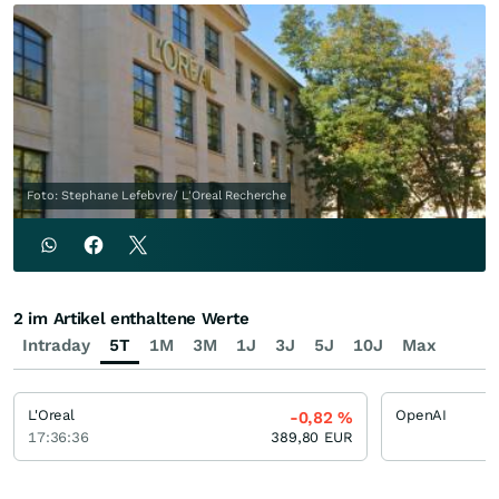
Foto: Stephane Lefebvre/ L'Oreal Recherche
2 im Artikel enthaltene Werte
Intraday
5T
1M
3M
1J
3J
5J
10J
Max
L'Oreal
OpenAI
-0,82
%
17:36:36
389,80
EUR