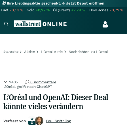
🎁 Ihre Lieblingsaktie geschenkt.
→ Jetzt Depot eröffnen
DAX
-0,13
%
Gold
+0,27
%
Öl (Brent)
+2,79
%
Dow Jones
-0,72
%
Aktien
L'Oreal Aktie
Nachrichten zu L'Oreal
Startseite
2405
0 Kommentare
L’Oréal greift nach ChatGPT
L’Oréal und OpenAI: Dieser Deal
könnte vieles verändern
Verfasst von
Paul Späthling