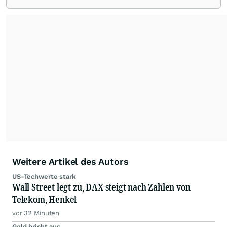
Redaktion verantwortlich.
Die Fachjournalisten
der wallstreetONLINE Redaktion berichten hier
mit ihren Kolleginnen und Kollegen aus den
Partnerredaktionen exklusiv, fundiert,
ausgewogen sowie unabhängig für den Anleger.
Die Zentralredaktion recherchiert intensiv, um
Anlegern der Kategorie Selbstentscheider
relevante Informationen für ihre
Anlageentscheidungen liefern zu können.
NEU:
Podcast "Börse, Baby!"
Weitere Artikel des Autors
US-Techwerte stark
Wall Street legt zu, DAX steigt nach Zahlen von
Telekom, Henkel
vor 32 Minuten
Gold bricht aus