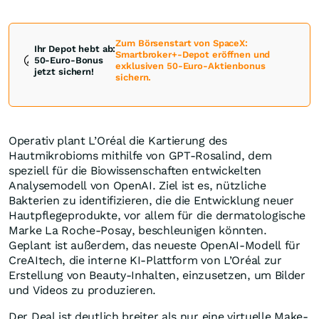
Zum Börsenstart von SpaceX:
Ihr Depot hebt ab:
Smartbroker+-Depot eröffnen und
50-Euro-Bonus
exklusiven 50-Euro-Aktienbonus
jetzt sichern!
sichern.
Operativ plant L’Oréal die Kartierung des
Hautmikrobioms mithilfe von GPT-Rosalind, dem
speziell für die Biowissenschaften entwickelten
Analysemodell von OpenAI. Ziel ist es, nützliche
Bakterien zu identifizieren, die die Entwicklung neuer
Hautpflegeprodukte, vor allem für die dermatologische
Marke La Roche-Posay, beschleunigen könnten.
Geplant ist außerdem, das neueste OpenAI-Modell für
CreAItech, die interne KI-Plattform von L’Oréal zur
Erstellung von Beauty-Inhalten, einzusetzen, um Bilder
und Videos zu produzieren.
Der Deal ist deutlich breiter als nur eine virtuelle Make-