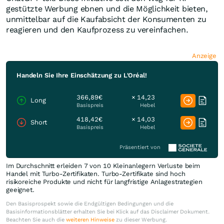
gestützte Werbung ebnen und die Möglichkeit bieten,
unmittelbar auf die Kaufabsicht der Konsumenten zu
reagieren und den Kaufprozess zu vereinfachen.
Anzeige
Handeln Sie Ihre Einschätzung zu L'Oréal!
366,89€
× 14,23
Long
Basispreis
Hebel
418,42€
× 14,03
Short
Basispreis
Hebel
Präsentiert von
Im Durchschnitt erleiden 7 von 10 Kleinanlegern Verluste beim
Handel mit Turbo-Zertifikaten. Turbo-Zertifikate sind hoch
risikoreiche Produkte und nicht für langfristige Anlagestrategien
geeignet.
Den Basisprospekt sowie die Endgültigen Bedingungen und die
Basisinformationsblätter erhalten Sie bei Klick auf das Disclaimer Dokument.
Beachten Sie auch die
weiteren Hinweise
zu dieser Werbung.