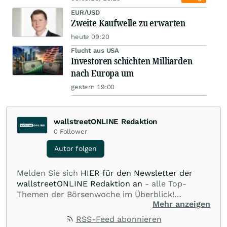
EUR/USD
Zweite Kaufwelle zu erwarten
heute 09:20
Flucht aus USA
Investoren schichten Milliarden
nach Europa um
gestern 19:00
wallstreetONLINE Redaktion
0
Follower
Autor folgen
Melden Sie sich
HIER für den Newsletter der
wallstreetONLINE Redaktion an
- alle Top-
Themen der Börsenwoche im Überblick!
Mehr anzeigen
Verpassen Sie kein wichtiges Anleger-Thema!
Für
Beiträge auf diesem journalistischen Channel ist
RSS-Feed abonnieren
die Chefredaktion der wallstreetONLINE