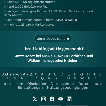
✅ über 550.000 registrierte Nutzer
✅ rund 2.000 Beiträge pro Tag
✅ verlagsunabhängige Partner ARIVA, FinanzNachrichten und
BörsenNews
✅ Jederzeit einfach handeln beim
SMARTBROKER+
✅ mehr als 25 Jahre Marktpräsenz
Jetzt Depot sichern
Ihre Lieblingsaktie geschenkt!
Jetzt Depot bei SMARTBROKER+ eröffnen und
Willkommensgeschenk sichern.
Aktien von A - Z:
#
A
B
C
D
E
F
G
H
I
J
K
L
M
N
O
P
Q
R
S
T
U
V
W
X
Y
Z
Impressum
Disclaimer
Datenschutz
Datenschutz-
Einstellungen
Nutzungsbedingungen