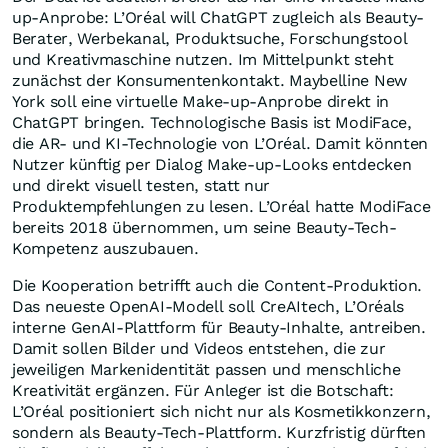
up-Anprobe: L’Oréal will ChatGPT zugleich als Beauty-
Berater, Werbekanal, Produktsuche, Forschungstool
und Kreativmaschine nutzen. Im Mittelpunkt steht
zunächst der Konsumentenkontakt. Maybelline New
York soll eine virtuelle Make-up-Anprobe direkt in
ChatGPT bringen. Technologische Basis ist ModiFace,
die AR- und KI-Technologie von L’Oréal. Damit könnten
Nutzer künftig per Dialog Make-up-Looks entdecken
und direkt visuell testen, statt nur
Produktempfehlungen zu lesen. L’Oréal hatte ModiFace
bereits 2018 übernommen, um seine Beauty-Tech-
Kompetenz auszubauen.
Die Kooperation betrifft auch die Content-Produktion.
Das neueste OpenAI-Modell soll CreAItech, L’Oréals
interne GenAI-Plattform für Beauty-Inhalte, antreiben.
Damit sollen Bilder und Videos entstehen, die zur
jeweiligen Markenidentität passen und menschliche
Kreativität ergänzen. Für Anleger ist die Botschaft:
L’Oréal positioniert sich nicht nur als Kosmetikkonzern,
sondern als Beauty-Tech-Plattform. Kurzfristig dürften