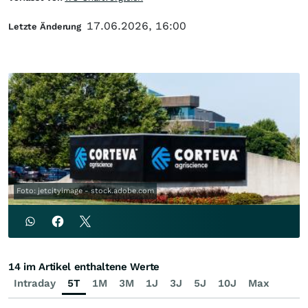
17.06.2026, 16:00
Letzte Änderung
Foto: jetcityimage - stock.adobe.com
14 im Artikel enthaltene Werte
Intraday
5T
1M
3M
1J
3J
5J
10J
Max