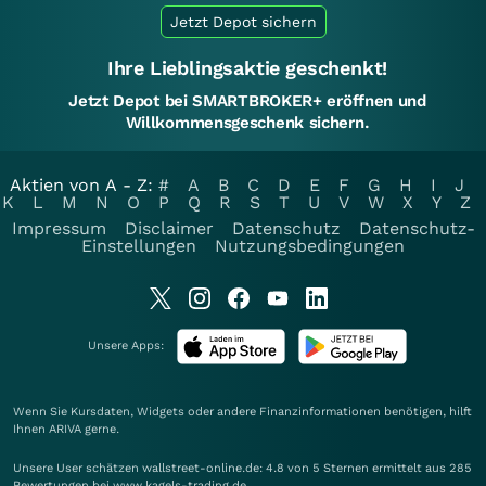
Jetzt Depot sichern
Ihre Lieblingsaktie geschenkt!
Jetzt Depot bei SMARTBROKER+ eröffnen und
Willkommensgeschenk sichern.
Aktien von A - Z:
#
A
B
C
D
E
F
G
H
I
J
K
L
M
N
O
P
Q
R
S
T
U
V
W
X
Y
Z
Impressum
Disclaimer
Datenschutz
Datenschutz-
Einstellungen
Nutzungsbedingungen
Unsere Apps:
Wenn Sie Kursdaten, Widgets oder andere Finanzinformationen benötigen, hilft
Ihnen
ARIVA
gerne.
Unsere User schätzen wallstreet-online.de: 4.8 von 5 Sternen ermittelt aus 285
Bewertungen bei www.kagels-trading.de