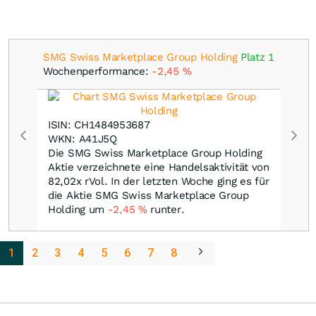
SMG Swiss Marketplace Group Holding
Platz 1
Wochenperformance:
-2,45
%
ISIN: CH1484953687
WKN: A41J5Q
Die SMG Swiss Marketplace Group Holding
Aktie verzeichnete eine Handelsaktivität von
82,02x rVol. In der letzten Woche ging es für
die Aktie SMG Swiss Marketplace Group
Holding um
-2,45
%
runter.
1
2
3
4
5
6
7
8