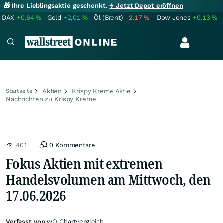
🎁 Ihre Lieblingsaktie geschenkt.
→ Jetzt Depot eröffnen
DAX
+0,64
%
Gold
+2,01
%
Öl (Brent)
-2,17
%
Dow Jones
+0,13
%
Aktien
Krispy Kreme Aktie
Startseite
Nachrichten zu Krispy Kreme
401
0 Kommentare
Fokus Aktien mit extremen
Handelsvolumen am Mittwoch, den
17.06.2026
Verfasst von
wO Chartvergleich