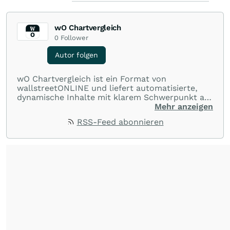
wO Chartvergleich
0
Follower
Autor folgen
wO Chartvergleich ist ein Format von
wallstreetONLINE und liefert automatisierte,
dynamische Inhalte mit klarem Schwerpunkt auf
Charts und Performance-Vergleiche. Im Fokus
Mehr anzeigen
stehen technische Entwicklungen und
RSS-Feed abonnieren
Kursverläufe einer breiten Auswahl an Aktien
und Indizes. So erhalten Anleger schnell einen
Überblick über auffällige Bewegungen und
spannende charttechnische Signale.