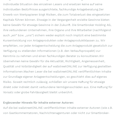
individuelle Situation des einzelnen Lesers und ersetzen keine auf seine
individuellen Bedürfnisse ausgerichtete, fachkundige Anlageberatung.Der
Erwerb von Wertpapieren birgt Risiken, die zum Totalverlust des eingesetzten
Kapitals führen können. Etwaige in der Vergangenheit erzielte Gewinne bieten
keine Gewähr für etwaige Gewinne in der Zukunft. Die Smartbroker Holding AG,
ihre verbundenen Unternehmen, ihre Organe und ihre Mitarbeiter (nachfolgend
auch „wir“ bzw. „uns“) sichern weder explizit noch implizit eine bestimmte
Kursentwicklung von Anlageprodukten oder Anlageproduktklassen zu. Wir
empfehlen, vor jeder Anlageentscheidung die zum Anlageprodukt gesetzlich zur
Verfügung zu stellenden Informationen (z.B. den Verkaufsprospekt) zur
Kenntnis zu nehmen und einen fachkundigen Berater zu konsultieren.Wir
übernehmen keine Gewähr für die Aktualität, Richtigkeit, Angemessenheit,
Qualität und Vollständigkeit der auf wallstreetONLINE zur Verfügung gestellten
Informationen.Machen Leser die bei wallstreetONLINE veröffentlichten Inhalte
zur Grundlage eigener Anlageentscheidungen, so geschieht dies auf eigenes
Risiko. Soweit rechtlich zulässig, schließen wir unsere Haftung für etwaige
direkt oder indirekt damit verbundene Vermögensschäden aus. Eine Haftung für
Vorsatz oder grobe Fahrlässigkeit bleibt unberührt.
Ergänzender Hinweis für Inhalte externer Autoren:
Auf die bei wallstreetONLINE veröffentlichten Inhalte externer Autoren (wie z.B.
von Gastkommentatoren, Nachrichtenagenturen oder nicht zur Smartbroker-