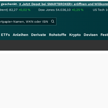
ie geschenkt.
→ Jetzt Depot bei SMARTBROKER+ eröffnen und Willkom
Brent)
82,27
+0,02
%
Dow Jones
54.036,10
+0,25
%
US Tech 1
ETFs
Anleihen
Derivate
Rohstoffe
Krypto
Devisen
Fest