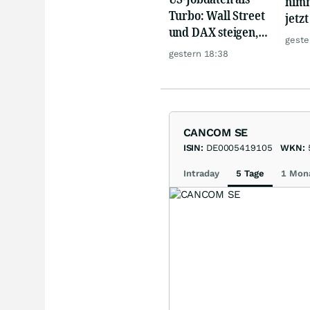
nimm
Turbo: Wall Street
jetz
und DAX steigen,
Hür
geste
Gold glänzt
gestern 18:38
CANCOM SE
ISIN:
DE0005419105
WKN:
Intraday
5 Tage
1 Mon