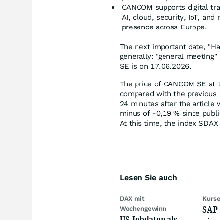
CANCOM supports digital tran
AI, cloud, security, IoT, a
presence across Europe.
The next important date, "H
generally: "general meeting"
SE is on 17.06.2026.
The price of CANCOM SE at 
compared with the previous 
24 minutes after the article
minus of -0,19
%
since publi
At this time, the index SDAX
Lesen Sie auch
DAX mit
Kurse
SAP 
Wochengewinn
US-Jobdaten als