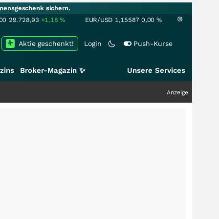
mensgeschenk sichern.
00
29.728,93
+1,18
%
EUR/USD
1,15587
0,00
%
Aktie geschenkt!
Login
Push-Kurse
zins
Broker-Magazin ✨
Unsere Services
Anzeige