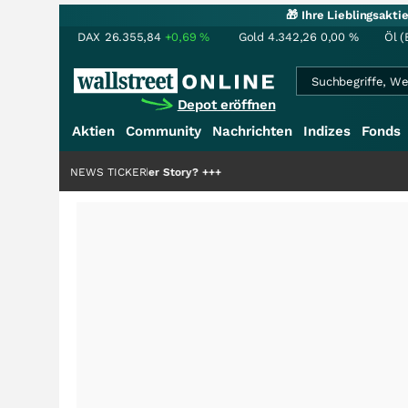
🎁 Ihre Lieblingsakt
DAX
26.355,84
+0,69
%
Gold
4.342,26
0,00
%
Öl (
Depot eröffnen
Aktien
Community
Nachrichten
Indizes
Fonds
die Hälfte der Story?
NEWS TICKER
+++