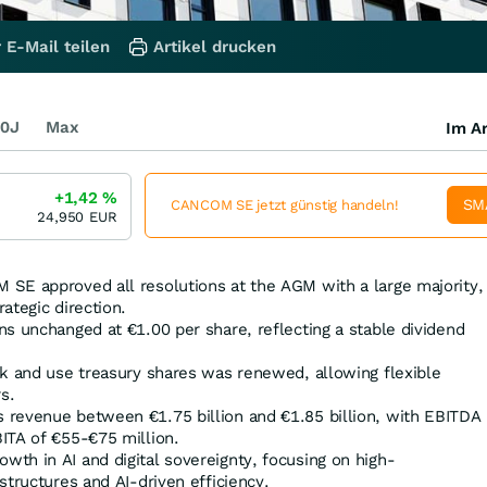
 E-Mail teilen
Artikel drucken
0J
Max
Im Ar
+1,42
%
SM
CANCOM SE jetzt günstig handeln!
24,950
EUR
SE approved all resolutions at the AGM with a large majority,
ategic direction.
s unchanged at €1.00 per share, reflecting a stable dividend
ck and use treasury shares was renewed, allowing flexible
s.
revenue between €1.75 billion and €1.85 billion, with EBITDA
ITA of €55-€75 million.
th in AI and digital sovereignty, focusing on high-
structures and AI-driven efficiency.