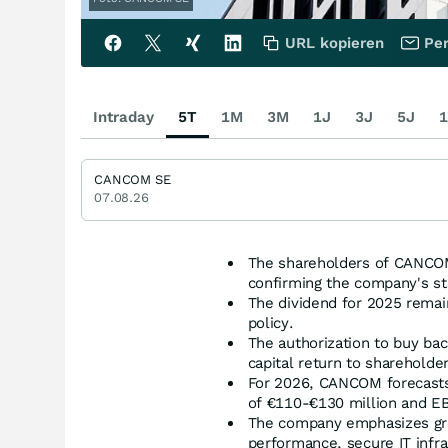
URL kopieren
Per
Intraday
5T
1M
3M
1J
3J
5J
1
CANCOM SE
07.08.26
The shareholders of CANCOM 
confirming the company's str
The dividend for 2025 remain
policy.
The authorization to buy ba
capital return to shareholder
For 2026, CANCOM forecasts 
of €110-€130 million and EB
The company emphasizes grow
performance, secure IT infra