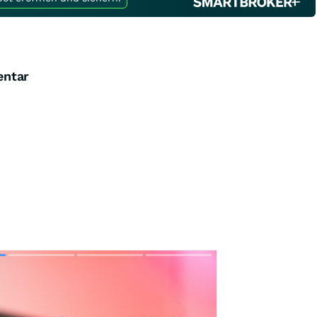
entar
Skip