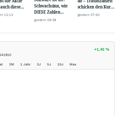
t die Aktie
ab – Traumzahlen
Schwachsinn, wie
t auch diese
schicken den Kurs
DIESE Zahlen
de?
auf Reisen
rn 13:13
gestern 07:50
zeigen!
gestern 09:28
+1,42
%
541910
at
3M
1 Jahr
3J
5J
10J
Max