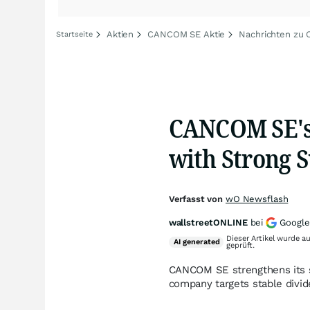
Aktien
CANCOM SE Aktie
Nachrichten zu
Startseite
CANCOM SE's 
with Strong 
Verfasst von
wO Newsflash
wallstreetONLINE
bei
Google
Dieser Artikel wurde a
AI
generated
geprüft.
CANCOM SE strengthens its s
company targets stable divide