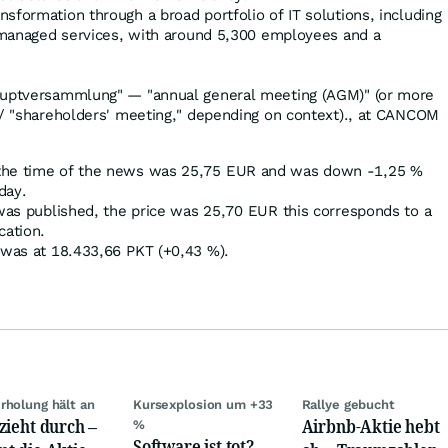
sformation through a broad portfolio of IT solutions, including
nd managed services, with around 5,300 employees and a
auptversammlung" — "annual general meeting (AGM)" (or more
 / "shareholders' meeting," depending on context)., at CANCOM
the time of the news was 25,75
EUR
and was down -1,25
%
day.
 was published, the price was 25,70
EUR
this corresponds to a
cation.
 was at 18.433,66
PKT
(+0,43
%
).
rholung hält an
Kursexplosion um +33
Rallye gebucht
zieht durch –
Airbnb-Aktie hebt
%
Software ist tot?