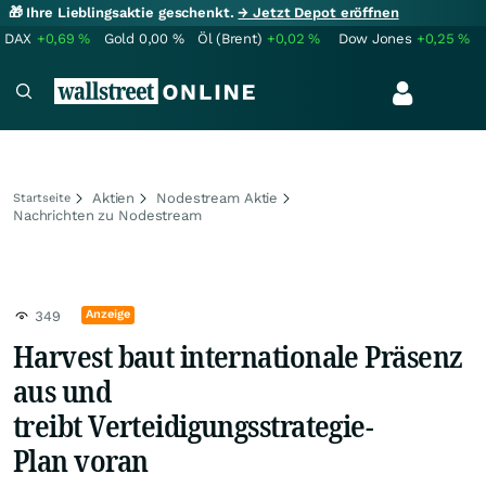
🎁 Ihre Lieblingsaktie geschenkt.
→ Jetzt Depot eröffnen
DAX
+0,69
%
Gold
0,00
%
Öl (Brent)
+0,02
%
Dow Jones
+0,25
%
Aktien
Nodestream Aktie
Startseite
Nachrichten zu Nodestream
Anzeige
349
Harvest baut internationale Präsenz
aus und
treibt Verteidigungsstrategie-
Plan voran