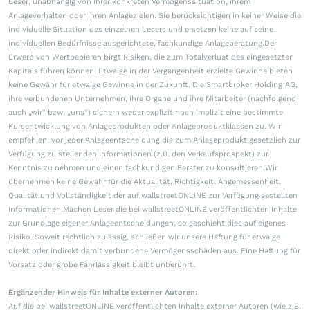
Leser, unabhängig von ihrer konkreten Vermögenssituation, ihrem
Anlageverhalten oder ihren Anlagezielen. Sie berücksichtigen in keiner Weise die
individuelle Situation des einzelnen Lesers und ersetzen keine auf seine
individuellen Bedürfnisse ausgerichtete, fachkundige Anlageberatung.Der
Erwerb von Wertpapieren birgt Risiken, die zum Totalverlust des eingesetzten
Kapitals führen können. Etwaige in der Vergangenheit erzielte Gewinne bieten
keine Gewähr für etwaige Gewinne in der Zukunft. Die Smartbroker Holding AG,
ihre verbundenen Unternehmen, ihre Organe und ihre Mitarbeiter (nachfolgend
auch „wir“ bzw. „uns“) sichern weder explizit noch implizit eine bestimmte
Kursentwicklung von Anlageprodukten oder Anlageproduktklassen zu. Wir
empfehlen, vor jeder Anlageentscheidung die zum Anlageprodukt gesetzlich zur
Verfügung zu stellenden Informationen (z.B. den Verkaufsprospekt) zur
Kenntnis zu nehmen und einen fachkundigen Berater zu konsultieren.Wir
übernehmen keine Gewähr für die Aktualität, Richtigkeit, Angemessenheit,
Qualität und Vollständigkeit der auf wallstreetONLINE zur Verfügung gestellten
Informationen.Machen Leser die bei wallstreetONLINE veröffentlichten Inhalte
zur Grundlage eigener Anlageentscheidungen, so geschieht dies auf eigenes
Risiko. Soweit rechtlich zulässig, schließen wir unsere Haftung für etwaige
direkt oder indirekt damit verbundene Vermögensschäden aus. Eine Haftung für
Vorsatz oder grobe Fahrlässigkeit bleibt unberührt.
Ergänzender Hinweis für Inhalte externer Autoren:
Auf die bei wallstreetONLINE veröffentlichten Inhalte externer Autoren (wie z.B.