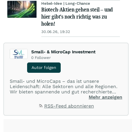
Hebel-Idee | Long-Chance
Biotech-Aktien gehen steil – und
hier gibt's noch richtig was zu
holen!
30.06.26, 19:32
Small- & MicroCap Investment
0
Follower
Autor folgen
Small- und MicroCaps – das ist unsere
Leidenschaft: Alle Sektoren und alle Regionen.
Wir bieten spannende und gut recherchierte
Einblicke in branchen- und marktbezogene
Mehr anzeigen
Nachrichten. Unsere Journalisten verfügen über
RSS-Feed abonnieren
umfangreiche Erfahrungen in der Branche und
berichten über ihre jeweiligen Sektoren, damit
Sie die neuesten Nachrichten von einigen der
besten Reporter des Landes erhalten.