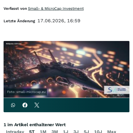
Verfasst von
Small- & MicroCap Investment
17.06.2026, 16:59
Letzte Änderung
Foto: small-microcap.eu
1 im Artikel enthaltener Wert
Intraday
5T
1M
3M
1J
3J
5J
10J
Max