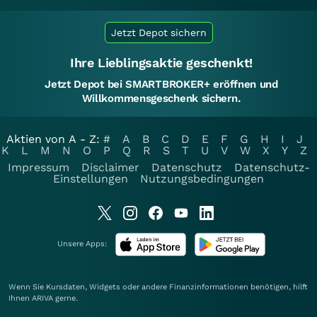
Jetzt Depot sichern
Ihre Lieblingsaktie geschenkt!
Jetzt Depot bei SMARTBROKER+ eröffnen und
Willkommensgeschenk sichern.
Aktien von A - Z:
#
A
B
C
D
E
F
G
H
I
J
K
L
M
N
O
P
Q
R
S
T
U
V
W
X
Y
Z
Impressum
Disclaimer
Datenschutz
Datenschutz-
Einstellungen
Nutzungsbedingungen
Unsere Apps:
Wenn Sie Kursdaten, Widgets oder andere Finanzinformationen benötigen, hilft
Ihnen
ARIVA
gerne.