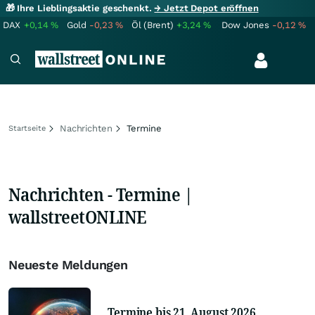
🎁 Ihre Lieblingsaktie geschenkt.
→ Jetzt Depot eröffnen
DAX
+0,14
%
Gold
-0,23
%
Öl (Brent)
+3,24
%
Dow Jones
-0,12
%
Nachrichten
Termine
Startseite
Nachrichten - Termine |
wallstreetONLINE
Neueste Meldungen
Termine bis 21. August 2026