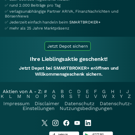
✅ rund 2.000 Beiträge pro Tag
✅ verlagsunabhängige Partner ARIVA, FinanzNachrichten und
BörsenNews
✅ Jederzeit einfach handeln beim
SMARTBROKER+
✅ mehr als 25 Jahre Marktpräsenz
Jetzt Depot sichern
Ihre Lieblingsaktie geschenkt!
Jetzt Depot bei SMARTBROKER+ eröffnen und
Willkommensgeschenk sichern.
Aktien von A - Z:
#
A
B
C
D
E
F
G
H
I
J
K
L
M
N
O
P
Q
R
S
T
U
V
W
X
Y
Z
Impressum
Disclaimer
Datenschutz
Datenschutz-
Einstellungen
Nutzungsbedingungen