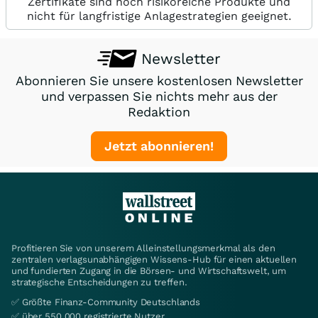
Zertifikate sind hoch risikoreiche Produkte und
nicht für langfristige Anlagestrategien geeignet.
Newsletter
Abonnieren Sie unsere kostenlosen Newsletter
und verpassen Sie nichts mehr aus der
Redaktion
Jetzt abonnieren!
Profitieren Sie von unserem Alleinstellungsmerkmal als den
zentralen verlagsunabhängigen Wissens-Hub für einen aktuellen
und fundierten Zugang in die Börsen- und Wirtschaftswelt, um
strategische Entscheidungen zu treffen.
✅ Größte Finanz-Community Deutschlands
✅ über 550.000 registrierte Nutzer