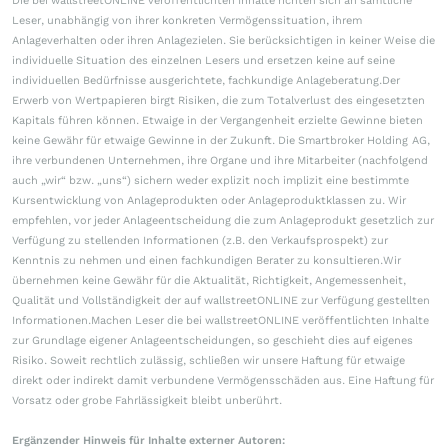
Die bei wallstreetONLINE veröffentlichten Inhalte richten sich an sämtliche
Leser, unabhängig von ihrer konkreten Vermögenssituation, ihrem
Anlageverhalten oder ihren Anlagezielen. Sie berücksichtigen in keiner Weise die
individuelle Situation des einzelnen Lesers und ersetzen keine auf seine
individuellen Bedürfnisse ausgerichtete, fachkundige Anlageberatung.Der
Erwerb von Wertpapieren birgt Risiken, die zum Totalverlust des eingesetzten
Kapitals führen können. Etwaige in der Vergangenheit erzielte Gewinne bieten
keine Gewähr für etwaige Gewinne in der Zukunft. Die Smartbroker Holding AG,
ihre verbundenen Unternehmen, ihre Organe und ihre Mitarbeiter (nachfolgend
auch „wir“ bzw. „uns“) sichern weder explizit noch implizit eine bestimmte
Kursentwicklung von Anlageprodukten oder Anlageproduktklassen zu. Wir
empfehlen, vor jeder Anlageentscheidung die zum Anlageprodukt gesetzlich zur
Verfügung zu stellenden Informationen (z.B. den Verkaufsprospekt) zur
Kenntnis zu nehmen und einen fachkundigen Berater zu konsultieren.Wir
übernehmen keine Gewähr für die Aktualität, Richtigkeit, Angemessenheit,
Qualität und Vollständigkeit der auf wallstreetONLINE zur Verfügung gestellten
Informationen.Machen Leser die bei wallstreetONLINE veröffentlichten Inhalte
zur Grundlage eigener Anlageentscheidungen, so geschieht dies auf eigenes
Risiko. Soweit rechtlich zulässig, schließen wir unsere Haftung für etwaige
direkt oder indirekt damit verbundene Vermögensschäden aus. Eine Haftung für
Vorsatz oder grobe Fahrlässigkeit bleibt unberührt.
Ergänzender Hinweis für Inhalte externer Autoren: