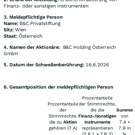
Finanz- oder sonstigen Instrumenten
3. Meldepflichtige Person
Name:
B&C Privatstiftung
Sitz:
Wien
Staat:
Österreich
4. Namen der Aktionäre:
B&C Holding Österreich
GmbH
5. Datum der Schwellenberührung:
16.6.2026
6. Gesamtposition der meldepflichtigen Person
Prozentanteile
Prozentanteile
der Stimmrechte,
der
die die
Summe
Stimmrechte,
Finanz-/sonstigen
von
die zu
Aktien
Instrumente
7.A +
gehören (7.A)
repräsentieren
7.B in
(7.B.1 + 7.B.2)
%