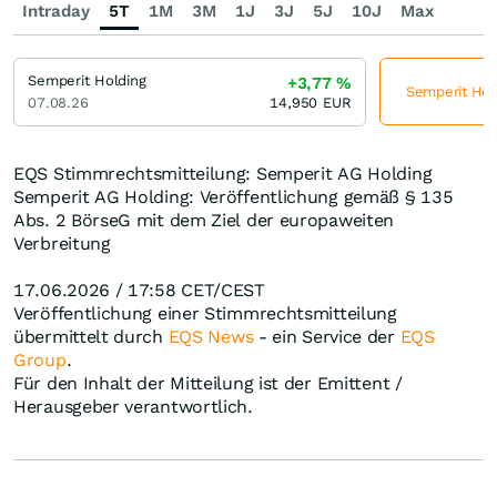
Intraday
5T
1M
3M
1J
3J
5J
10J
Max
Semperit Holding
+3,77
%
Semperit Hold
07.08.26
14,950
EUR
EQS Stimmrechtsmitteilung: Semperit AG Holding
Semperit AG Holding: Veröffentlichung gemäß § 135
Abs. 2 BörseG mit dem Ziel der europaweiten
Verbreitung
17.06.2026 / 17:58 CET/CEST
Veröffentlichung einer Stimmrechtsmitteilung
übermittelt durch
EQS News
- ein Service der
EQS
Group
.
Für den Inhalt der Mitteilung ist der Emittent /
Herausgeber verantwortlich.