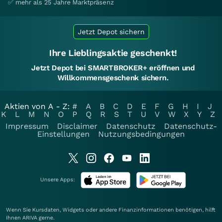
✅ mehr als 25 Jahre Marktpräsenz
Jetzt Depot sichern
Ihre Lieblingsaktie geschenkt!
Jetzt Depot bei SMARTBROKER+ eröffnen und
Willkommensgeschenk sichern.
Aktien von A - Z:
#
A
B
C
D
E
F
G
H
I
J
K
L
M
N
O
P
Q
R
S
T
U
V
W
X
Y
Z
Impressum
Disclaimer
Datenschutz
Datenschutz-
Einstellungen
Nutzungsbedingungen
Unsere Apps:
Wenn Sie Kursdaten, Widgets oder andere Finanzinformationen benötigen, hilft
Ihnen
ARIVA
gerne.