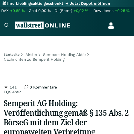
🎁 Ihre Lieblingsaktie geschenkt.
→ Jetzt Depot eröffnen
DAX
+0,69
%
Gold
0,00
%
Öl (Brent)
+0,02
%
Dow Jones
+0,25
%
Aktien
Semperit Holding Aktie
Startseite
Nachrichten zu Semperit Holding
141
0 Kommentare
EQS-PVR
Semperit AG Holding:
Veröffentlichung gemäß § 135 Abs. 2
BörseG mit dem Ziel der
europaweiten Verbreitung