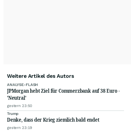
Feeds ist ausschließlich für private und nicht
kommerzielle Internetangebote zulässig. Eine
dauerhafte Archivierung der dpa-AFX-
Nachrichten auf diesen Seiten ist nicht zulässig.
Alle Rechte bleiben vorbehalten. (dpa-AFX)
Weitere Artikel des Autors
ANALYSE-FLASH
JPMorgan hebt Ziel für Commerzbank auf 38 Euro -
'Neutral'
gestern 23:50
Trump
Denke, dass der Krieg ziemlich bald endet
gestern 23:19