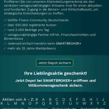
Profitieren Sie von unserem Alleinstellungsmerkmal als den
zentralen verlagsunabhängigen Wissens-Hub für einen aktuellen
und fundierten Zugang in die Börsen- und Wirtschaftswelt, um
strategische Entscheidungen zu treffen.
✅ Größte Finanz-Community Deutschlands
✅ über 550.000 registrierte Nutzer
✅ rund 2.000 Beiträge pro Tag
✅ verlagsunabhängige Partner ARIVA, FinanzNachrichten und
BörsenNews
✅ Jederzeit einfach handeln beim
SMARTBROKER+
✅ mehr als 25 Jahre Marktpräsenz
Jetzt Depot sichern
Ihre Lieblingsaktie geschenkt!
Jetzt Depot bei SMARTBROKER+ eröffnen und
Willkommensgeschenk sichern.
Aktien von A - Z:
#
A
B
C
D
E
F
G
H
I
J
K
L
M
N
O
P
Q
R
S
T
U
V
W
X
Y
Z