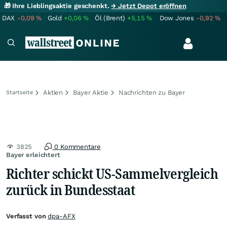
🎁 Ihre Lieblingsaktie geschenkt.
→ Jetzt Depot eröffnen
DAX
-0,09
%
Gold
+0,06
%
Öl (Brent)
+5,15
%
Dow Jones
-0,92
%
Aktien
Bayer Aktie
Nachrichten zu Bayer
Startseite
3825
0 Kommentare
Bayer erleichtert
Richter schickt US-Sammelvergleich
zurück in Bundesstaat
Verfasst von
dpa-AFX