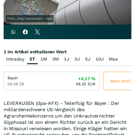
Foto: Jörg Carstensen - dpa
1 im Artikel enthaltener Wert
Intraday
5T
1M
3M
1J
3J
5J
10J
Max
Bayer
+4,17
%
Bayer jetzt g
06.08.26
49,32
EUR
LEVERKUSEN (dpa-AFX) - Teilerfolg für Bayer : Der
milliardenschwere US-Vergleich des
Agrarchemiekonzerns um den Unkrautvernichter
Glyphosat ist von einem Richter zurück an ein Gericht
in Missouri verwiesen worden. Einige Kläger hatten ein
US-Bundesgericht angerufen, um die Rechtmäßigkeit