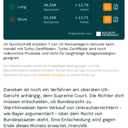
46,55€
× 13,76
Long
Basispreis
Hebel
52,45€
× 13,71
Short
Basispreis
Hebel
Präsentiert von
Im Durchschnitt erleiden 7 von 10 Kleinanlegern Verluste beim
Handel mit Turbo-Zertifikaten. Turbo-Zertifikate sind hoch
risikoreiche Produkte und nicht für langfristige Anlagestrategien
geeignet.
Den Basisprospekt sowie die Endgültigen Bedingungen und die
Basisinformationsblätter erhalten Sie bei Klick auf das Disclaimer Dokument.
Beachten Sie auch die
weiteren Hinweise
zu dieser Werbung.
Daneben ist noch ein Verfahren am obersten US-
Gericht anhängig, dem Supreme Court. Die Richter dort
müssen entscheiden, ob Bundesrecht zu
Warnhinweisen beim Verkauf von Unkrautvernichtern -
wie Bayer argumentiert - über dem Recht von
Bundesstaaten steht. Eine Entscheidung wird gegen
Ende dieses Monats erwartet./men/stk