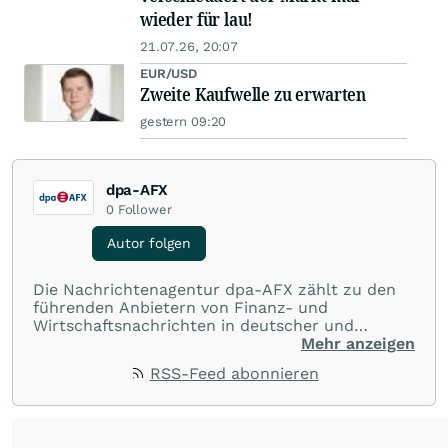
wieder für lau!
21.07.26, 20:07
EUR/USD
Zweite Kaufwelle zu erwarten
gestern 09:20
dpa-AFX
0
Follower
Autor folgen
Die Nachrichtenagentur dpa-AFX zählt zu den
führenden Anbietern von Finanz- und
Wirtschaftsnachrichten in deutscher und
englischer Sprache. Gestützt auf ein
Mehr anzeigen
internationales Agentur-Netzwerk berichtet
RSS-Feed abonnieren
dpa-AFX unabhängig, zuverlässig und schnell
von allen wichtigen Finanzstandorten der Welt.
Die Nutzung der Inhalte in Form eines RSS-