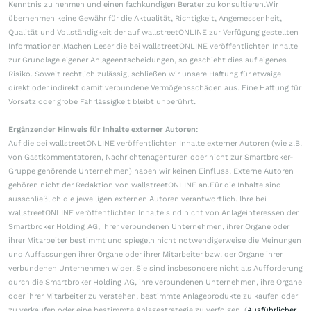
Kenntnis zu nehmen und einen fachkundigen Berater zu konsultieren.Wir
übernehmen keine Gewähr für die Aktualität, Richtigkeit, Angemessenheit,
Qualität und Vollständigkeit der auf wallstreetONLINE zur Verfügung gestellten
Informationen.Machen Leser die bei wallstreetONLINE veröffentlichten Inhalte
zur Grundlage eigener Anlageentscheidungen, so geschieht dies auf eigenes
Risiko. Soweit rechtlich zulässig, schließen wir unsere Haftung für etwaige
direkt oder indirekt damit verbundene Vermögensschäden aus. Eine Haftung für
Vorsatz oder grobe Fahrlässigkeit bleibt unberührt.
Ergänzender Hinweis für Inhalte externer Autoren:
Auf die bei wallstreetONLINE veröffentlichten Inhalte externer Autoren (wie z.B.
von Gastkommentatoren, Nachrichtenagenturen oder nicht zur Smartbroker-
Gruppe gehörende Unternehmen) haben wir keinen Einfluss. Externe Autoren
gehören nicht der Redaktion von wallstreetONLINE an.Für die Inhalte sind
ausschließlich die jeweiligen externen Autoren verantwortlich. Ihre bei
wallstreetONLINE veröffentlichten Inhalte sind nicht von Anlageinteressen der
Smartbroker Holding AG, ihrer verbundenen Unternehmen, ihrer Organe oder
ihrer Mitarbeiter bestimmt und spiegeln nicht notwendigerweise die Meinungen
und Auffassungen ihrer Organe oder ihrer Mitarbeiter bzw. der Organe ihrer
verbundenen Unternehmen wider. Sie sind insbesondere nicht als Aufforderung
durch die Smartbroker Holding AG, ihre verbundenen Unternehmen, ihre Organe
oder ihrer Mitarbeiter zu verstehen, bestimmte Anlageprodukte zu kaufen oder
zu verkaufen oder eine bestimmte Anlagestrategie zu verfolgen. (
Ausführlicher