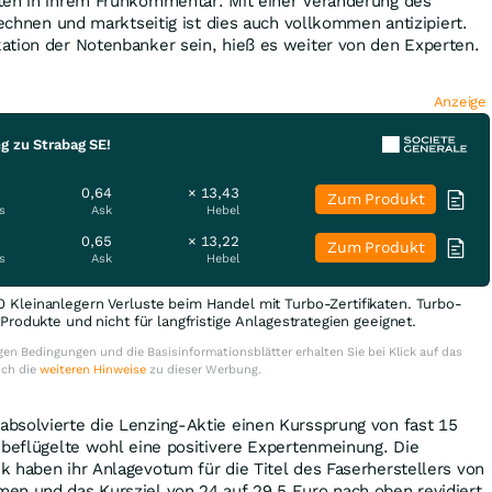
ten in ihrem Frühkommentar. Mit einer Veränderung des
rechnen und marktseitig ist dies auch vollkommen antizipiert.
ation der Notenbanker sein, hieß es weiter von den Experten.
Anzeige
g zu Strabag SE!
0,64
× 13,43
Zum Produkt
s
Ask
Hebel
0,65
× 13,22
Zum Produkt
s
Ask
Hebel
0 Kleinanlegern Verluste beim Handel mit Turbo-Zertifikaten. Turbo-
e Produkte und nicht für langfristige Anlagestrategien geeignet.
en Bedingungen und die Basisinformationsblätter erhalten Sie bei Klick auf das
uch die
weiteren Hinweise
zu dieser Werbung.
bsolvierte die Lenzing-Aktie einen Kurssprung von fast 15
 beflügelte wohl eine positivere Expertenmeinung. Die
 haben ihr Anlagevotum für die Titel des Faserherstellers von
en und das Kursziel von 24 auf 29,5 Euro nach oben revidiert.