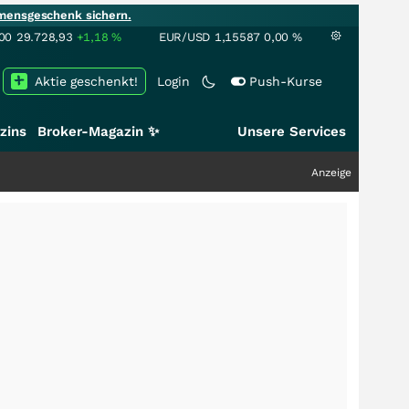
mensgeschenk sichern.
00
29.728,93
+1,18
%
EUR/USD
1,15587
0,00
%
Aktie geschenkt!
Login
Push-Kurse
zins
Broker-Magazin ✨
Unsere Services
Anzeige
+++
Schwe