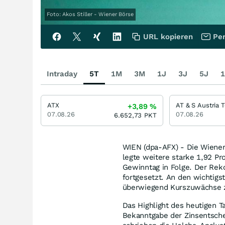
Foto: Akos Stiller - Wiener Börse
URL kopieren
Per
Intraday
5T
1M
3M
1J
3J
5J
1
ATX
+3,89
%
07.08.26
07.08.26
6.652,73
PKT
WIEN (dpa-AFX) - Die Wiener
legte weitere starke 1,92 Pr
Gewinntag in Folge. Der Rek
fortgesetzt. An den wichtig
überwiegend Kurszuwächse 
Das Highlight des heutigen T
Bekanntgabe der Zinsentsch