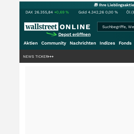
🎁 Ihre Lieblingsakt
DAX
26.355,84
+0,69
%
Gold
4.342,26
0,00
%
Öl (
Depot eröffnen
Aktien
Community
Nachrichten
Indizes
Fonds
NEWS TICKER