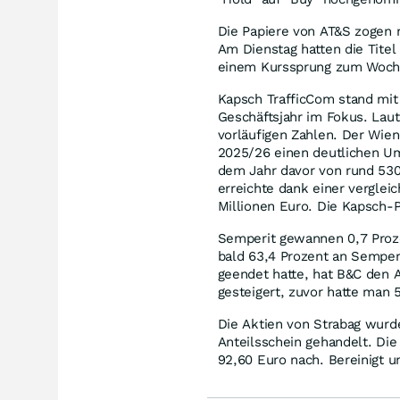
Die Papiere von AT&S zogen 
Am Dienstag hatten die Titel
einem Kurssprung zum Woche
Kapsch TrafficCom stand mit 
Geschäftsjahr im Fokus. Lau
vorläufigen Zahlen. Der Wie
2025/26 einen deutlichen U
dem Jahr davor von rund 530 
erreichte dank einer vergle
Millionen Euro. Die Kapsch-P
Semperit gewannen 0,7 Proz
bald 63,4 Prozent an Semper
geendet hatte, hat B&C den 
gesteigert, zuvor hatte man 
Die Aktien von Strabag wurd
Anteilsschein gehandelt. Die
92,60 Euro nach. Bereinigt 