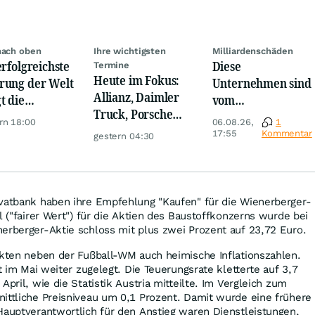
nach oben
Ihre wichtigsten
Milliardenschäden
erfolgreichste
Diese
Termine
Heute im Fokus:
ung der Welt
Unternehmen sind
Allianz, Daimler
t die
vom
Truck, Porsche
urrenz ab
Niedrigwasser
rn 18:00
06.08.26,
1
Automobil Holding
besonders
17:55
Kommentar
gestern 04:30
& Thyssenkrupp
betroffen
ivatbank haben ihre Empfehlung "Kaufen" für die Wienerberger-
l ("fairer Wert") für die Aktien des Baustoffkonzerns wurde bei
erberger-Aktie schloss mit plus zwei Prozent auf 23,72 Euro.
ckten neben der Fußball-WM auch heimische Inflationszahlen.
at im Mai weiter zugelegt. Die Teuerungsrate kletterte auf 3,7
April, wie die Statistik Austria mitteilte. Im Vergleich zum
ittliche Preisniveau um 0,1 Prozent. Damit wurde eine frühere
Hauptverantwortlich für den Anstieg waren Dienstleistungen,