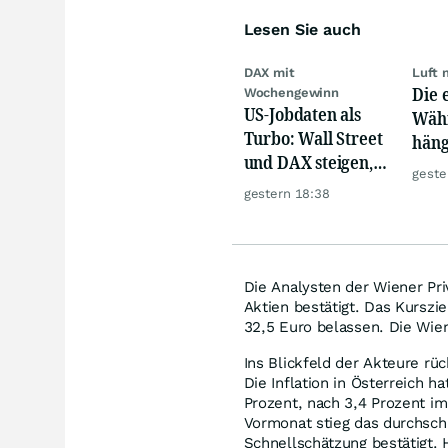
Lesen Sie auch
DAX mit
Luft 
Die 
Wochengewinn
US-Jobdaten als
Währ
Turbo: Wall Street
häng
und DAX steigen,
Konk
geste
Gold glänzt
gestern 18:38
Die Analysten der Wiener Pr
Aktien bestätigt. Das Kurszie
32,5 Euro belassen. Die Wien
Ins Blickfeld der Akteure rü
Die Inflation in Österreich h
Prozent, nach 3,4 Prozent im 
Vormonat stieg das durchschn
Schnellschätzung bestätigt. 