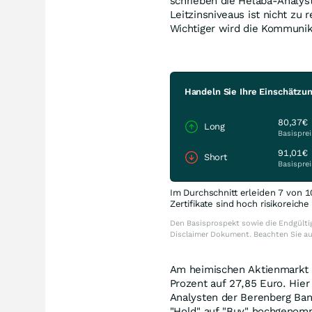
schrieben die Helaba-Analys
Leitzinsniveaus ist nicht zu 
Wichtiger wird die Kommunik
Handeln Sie Ihre Einschätzun
80,37€
Long
Basisprei
91,01€
Short
Basisprei
Im Durchschnitt erleiden 7 von 1
Zertifikate sind hoch risikoreich
Den Basisprospekt sowie die Endgültig
Disclaimer Dokument. Beachten Sie a
Am heimischen Aktienmarkt a
Prozent auf 27,85 Euro. Hier
Analysten der Berenberg Bank
"Hold" auf "Buy" hochgenomm