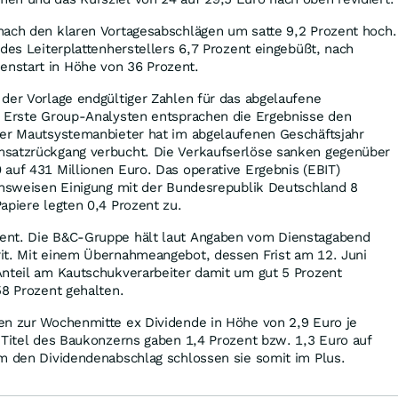
nach den klaren Vortagesabschlägen um satte 9,2 Prozent hoch.
 des Leiterplattenherstellers 6,7 Prozent eingebüßt, nach
nstart in Höhe von 36 Prozent.
der Vorlage endgültiger Zahlen für das abgelaufene
t Erste Group-Analysten entsprachen die Ergebnisse den
ner Mautsystemanbieter hat im abgelaufenen Geschäftsjahr
msatzrückgang verbucht. Die Verkaufserlöse sanken gegenüber
auf 431 Millionen Euro. Das operative Ergebnis (EBIT)
ichsweisen Einigung mit der Bundesrepublik Deutschland 8
apiere legten 0,4 Prozent zu.
ent. Die B&C-Gruppe hält laut Angaben vom Dienstagabend
it. Mit einem Übernahmeangebot, dessen Frist am 12. Juni
Anteil am Kautschukverarbeiter damit um gut 5 Prozent
58 Prozent gehalten.
en zur Wochenmitte ex Dividende in Höhe von 2,9 Euro je
 Titel des Baukonzerns gaben 1,4 Prozent bzw. 1,3 Euro auf
um den Dividendenabschlag schlossen sie somit im Plus.