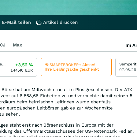
 E-Mail teilen
Artikel drucken
0J
Max
Im Ar
AT & S Austria Technologie & Systemtechnik
Semperit
+3,52
%
🎁 SMARTBROKER+ Aktion!
Ihre Lieblingsaktie geschenkt
07.08.26
144,40
EUR
 Börse hat am Mittwoch erneut im Plus geschlossen. Der ATX
ozent auf 6.568,68 Einheiten zu und verbuchte damit seinen 5.
ordkurs beim heimischen Leitindex wurde ebenfalls
sten europäischen Leitbörsen gab es zur Wochenmitte
zu sehen.
ages steht erst nach Börsenschluss in Europa mit der
eidung des Offenmarktausschusses der US-Notenbank Fed an,