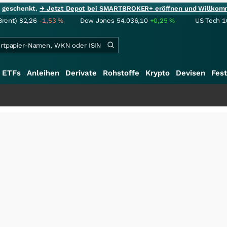
ie geschenkt.
→ Jetzt Depot bei SMARTBROKER+ eröffnen und Willkom
Brent)
82,26
-1,53
%
Dow Jones
54.036,10
+0,25
%
US Tech 1
ETFs
Anleihen
Derivate
Rohstoffe
Krypto
Devisen
Fest