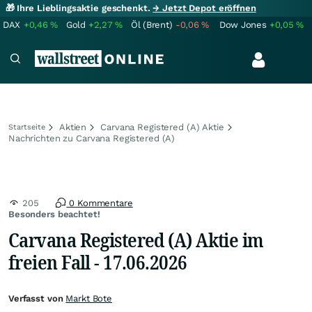
🎁 Ihre Lieblingsaktie geschenkt.
→ Jetzt Depot eröffnen
DAX
+0,46
%
Gold
+2,27
%
Öl (Brent)
-0,06
%
Dow Jones
+0,05
%
Aktien
Carvana Registered (A) Aktie
Startseite
Nachrichten zu Carvana Registered (A)
205
0 Kommentare
Besonders beachtet!
Carvana Registered (A) Aktie im
freien Fall - 17.06.2026
Verfasst von
Markt Bote