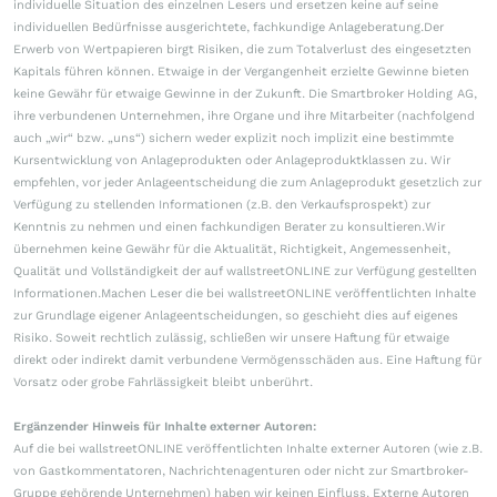
individuelle Situation des einzelnen Lesers und ersetzen keine auf seine
individuellen Bedürfnisse ausgerichtete, fachkundige Anlageberatung.Der
Erwerb von Wertpapieren birgt Risiken, die zum Totalverlust des eingesetzten
Kapitals führen können. Etwaige in der Vergangenheit erzielte Gewinne bieten
keine Gewähr für etwaige Gewinne in der Zukunft. Die Smartbroker Holding AG,
ihre verbundenen Unternehmen, ihre Organe und ihre Mitarbeiter (nachfolgend
auch „wir“ bzw. „uns“) sichern weder explizit noch implizit eine bestimmte
Kursentwicklung von Anlageprodukten oder Anlageproduktklassen zu. Wir
empfehlen, vor jeder Anlageentscheidung die zum Anlageprodukt gesetzlich zur
Verfügung zu stellenden Informationen (z.B. den Verkaufsprospekt) zur
Kenntnis zu nehmen und einen fachkundigen Berater zu konsultieren.Wir
übernehmen keine Gewähr für die Aktualität, Richtigkeit, Angemessenheit,
Qualität und Vollständigkeit der auf wallstreetONLINE zur Verfügung gestellten
Informationen.Machen Leser die bei wallstreetONLINE veröffentlichten Inhalte
zur Grundlage eigener Anlageentscheidungen, so geschieht dies auf eigenes
Risiko. Soweit rechtlich zulässig, schließen wir unsere Haftung für etwaige
direkt oder indirekt damit verbundene Vermögensschäden aus. Eine Haftung für
Vorsatz oder grobe Fahrlässigkeit bleibt unberührt.
Ergänzender Hinweis für Inhalte externer Autoren:
Auf die bei wallstreetONLINE veröffentlichten Inhalte externer Autoren (wie z.B.
von Gastkommentatoren, Nachrichtenagenturen oder nicht zur Smartbroker-
Gruppe gehörende Unternehmen) haben wir keinen Einfluss. Externe Autoren