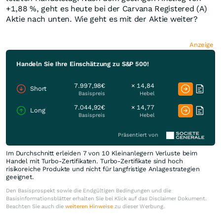
+1,88
%
, geht es heute bei der Carvana Registered (A)
Aktie nach unten. Wie geht es mit der Aktie weiter?
Anzeige
Handeln Sie Ihre Einschätzung zu S&P 500!
7.997,98€
× 14,84
Short
Basispreis
Hebel
7.044,92€
× 14,77
Long
Basispreis
Hebel
Präsentiert von
Im Durchschnitt erleiden 7 von 10 Kleinanlegern Verluste beim
Handel mit Turbo-Zertifikaten. Turbo-Zertifikate sind hoch
risikoreiche Produkte und nicht für langfristige Anlagestrategien
geeignet.
Den Basisprospekt sowie die Endgültigen Bedingungen und die
Basisinformationsblätter erhalten Sie bei Klick auf das Disclaimer Dokument.
Beachten Sie auch die
weiteren Hinweise
zu dieser Werbung.