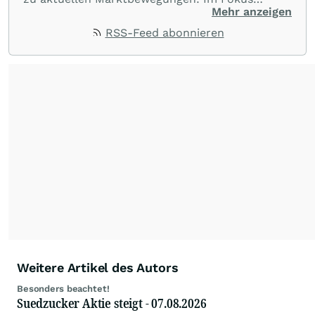
stehen Tops und Flops, Branchentrends und
Mehr anzeigen
Impulse aus der Community. Ob Tech-Aktien,
RSS-Feed abonnieren
Rohstoffe oder Krypto – die Beiträge sind kurz,
prägnant und regen zur Diskussion an, sodass
Leser schnell einen Überblick gewinnen und
eigene Marktideen entwickeln können.
Weitere Artikel des Autors
Besonders beachtet!
Suedzucker Aktie steigt - 07.08.2026