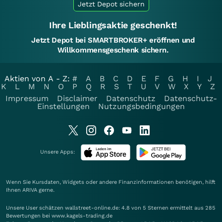
Jetzt Depot sichern
Ihre Lieblingsaktie geschenkt!
Jetzt Depot bei SMARTBROKER+ eröffnen und
Willkommensgeschenk sichern.
Aktien von A - Z:
#
A
B
C
D
E
F
G
H
I
J
K
L
M
N
O
P
Q
R
S
T
U
V
W
X
Y
Z
Impressum
Disclaimer
Datenschutz
Datenschutz-
Einstellungen
Nutzungsbedingungen
Unsere Apps:
Wenn Sie Kursdaten, Widgets oder andere Finanzinformationen benötigen, hilft
Ihnen
ARIVA
gerne.
Unsere User schätzen wallstreet-online.de: 4.8 von 5 Sternen ermittelt aus 285
Bewertungen bei www.kagels-trading.de