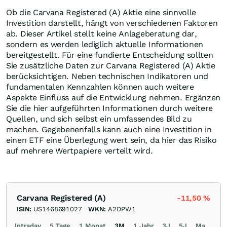
Ob die Carvana Registered (A) Aktie eine sinnvolle
Investition darstellt, hängt von verschiedenen Faktoren
ab. Dieser Artikel stellt keine Anlageberatung dar,
sondern es werden lediglich aktuelle Informationen
bereitgestellt. Für eine fundierte Entscheidung sollten
Sie zusätzliche Daten zur Carvana Registered (A) Aktie
berücksichtigen. Neben technischen Indikatoren und
fundamentalen Kennzahlen können auch weitere
Aspekte Einfluss auf die Entwicklung nehmen. Ergänzen
Sie die hier aufgeführten Informationen durch weitere
Quellen, und sich selbst ein umfassendes Bild zu
machen. Gegebenenfalls kann auch eine Investition in
einen ETF eine Überlegung wert sein, da hier das Risiko
auf mehrere Wertpapiere verteilt wird.
Carvana Registered (A)
-11,50
%
ISIN:
US1468691027
WKN:
A2DPW1
Intraday
5 Tage
1 Monat
3M
1 Jahr
3J
5J
Max