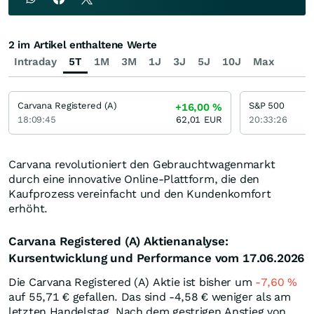
2 im Artikel enthaltene Werte
Intraday
5T
1M
3M
1J
3J
5J
10J
Max
Carvana Registered (A)
S&P 500
+16,00
%
18:09:45
62,01
EUR
20:33:26
Carvana revolutioniert den Gebrauchtwagenmarkt
durch eine innovative Online-Plattform, die den
Kaufprozess vereinfacht und den Kundenkomfort
erhöht.
Carvana Registered (A) Aktienanalyse:
Kursentwicklung und Performance vom 17.06.2026
Die Carvana Registered (A) Aktie ist bisher um
-7,60
%
auf 55,71
€
gefallen. Das sind -4,58
€
weniger als am
letzten Handelstag. Nach dem gestrigen Anstieg von