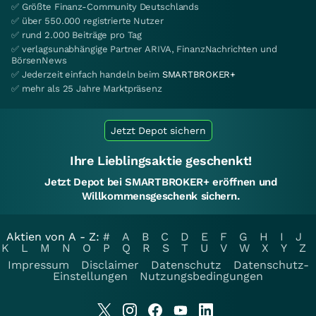
✅ Größte Finanz-Community Deutschlands
✅ über 550.000 registrierte Nutzer
✅ rund 2.000 Beiträge pro Tag
✅ verlagsunabhängige Partner ARIVA, FinanzNachrichten und
BörsenNews
✅ Jederzeit einfach handeln beim
SMARTBROKER+
✅ mehr als 25 Jahre Marktpräsenz
Jetzt Depot sichern
Ihre Lieblingsaktie geschenkt!
Jetzt Depot bei SMARTBROKER+ eröffnen und
Willkommensgeschenk sichern.
Aktien von A - Z:
#
A
B
C
D
E
F
G
H
I
J
K
L
M
N
O
P
Q
R
S
T
U
V
W
X
Y
Z
Impressum
Disclaimer
Datenschutz
Datenschutz-
Einstellungen
Nutzungsbedingungen