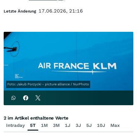
17.06.2026, 21:16
Letzte Änderung
Foto: Jakub Porzycki - picture alliance / NurPhoto
2 im Artikel enthaltene Werte
Intraday
5T
1M
3M
1J
3J
5J
10J
Max