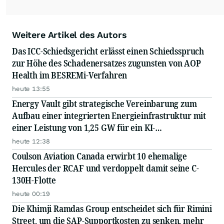
Weitere Artikel des Autors
Das ICC-Schiedsgericht erlässt einen Schiedsspruch
zur Höhe des Schadenersatzes zugunsten von AOP
Health im BESREMi-Verfahren
heute 13:55
Energy Vault gibt strategische Vereinbarung zum
Aufbau einer integrierten Energieinfrastruktur mit
einer Leistung von 1,25 GW für ein KI-
Rechenzentrum eines Hyperscalers bekannt – in
heute 12:38
Zusammenarbeit mit einem führenden EPC...
Coulson Aviation Canada erwirbt 10 ehemalige
Hercules der RCAF und verdoppelt damit seine C-
130H-Flotte
heute 00:19
Die Khimji Ramdas Group entscheidet sich für Rimini
Street, um die SAP-Supportkosten zu senken, mehr