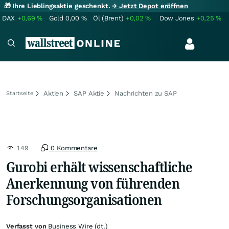
🎁 Ihre Lieblingsaktie geschenkt.
→ Jetzt Depot eröffnen
DAX
+0,69
%
Gold
0,00
%
Öl (Brent)
+0,02
%
Dow Jones
+0,25
%
Aktien
SAP Aktie
Nachrichten zu SAP
Startseite
149
0 Kommentare
Gurobi erhält wissenschaftliche
Anerkennung von führenden
Forschungsorganisationen
Verfasst von
Business Wire (dt.)