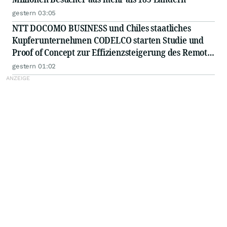
gestern 03:05
NTT DOCOMO BUSINESS und Chiles staatliches
Kupferunternehmen CODELCO starten Studie und
Proof of Concept zur Effizienzsteigerung des Remote-
Betriebs von Kupferminen mittels IOWN APN
gestern 01:02