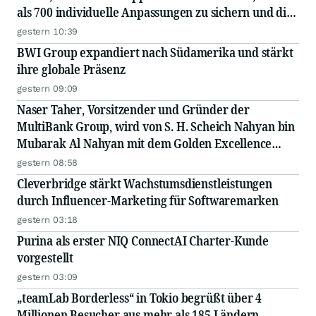
als 700 individuelle Anpassungen zu sichern und die
Einsparungen in Innovationen zu reinvestieren
gestern 10:39
BWI Group expandiert nach Südamerika und stärkt
ihre globale Präsenz
gestern 09:09
Naser Taher, Vorsitzender und Gründer der
MultiBank Group, wird von S. H. Scheich Nahyan bin
Mubarak Al Nahyan mit dem Golden Excellence
Award für herausragende Leistungen in den
gestern 08:58
Bereichen FinTech, digitale Vermögenswerte und
Cleverbridge stärkt Wachstumsdienstleistungen
Blockchain ausgezeichnet
durch Influencer-Marketing für Softwaremarken
gestern 03:18
Purina als erster NIQ ConnectAI Charter-Kunde
vorgestellt
gestern 03:09
„teamLab Borderless“ in Tokio begrüßt über 4
Millionen Besucher aus mehr als 185 Ländern