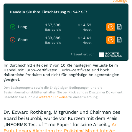
Anzeige
Handeln Sie Ihre Einschätzung zu SAP SE!
167,59€
× 14,52
Long
Basispreis
Hebel
189,88€
× 14,41
Short
Basispreis
Hebel
Präsentiert von
Im Durchschnitt erleiden 7 von 10 Kleinanlegern Verluste beim
Handel mit Turbo-Zertifikaten. Turbo-Zertifikate sind hoch
risikoreiche Produkte und nicht für langfristige Anlagestrategien
geeignet.
Den Basisprospekt sowie die Endgültigen Bedingungen und die
Basisinformationsblätter erhalten Sie bei Klick auf das Disclaimer Dokument.
Beachten Sie auch die
weiteren Hinweise
zu dieser Werbung.
Dr. Edward Rothberg, Mitgründer und Chairman des
Board bei Gurobi, wurde vor Kurzem mit dem Preis
„INFORMS Test of Time Paper" für seine Arbeit „
An
Evolutionary Algorithm for Polishing Mixed Integer