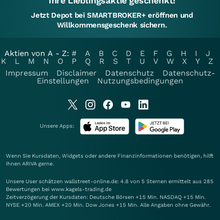
Ihre Lieblingsaktie geschenkt!
Jetzt Depot bei SMARTBROKER+ eröffnen und
Willkommensgeschenk sichern.
Aktien von A - Z:
#
A
B
C
D
E
F
G
H
I
J
K
L
M
N
O
P
Q
R
S
T
U
V
W
X
Y
Z
Impressum
Disclaimer
Datenschutz
Datenschutz-
Einstellungen
Nutzungsbedingungen
Unsere Apps:
Wenn Sie Kursdaten, Widgets oder andere Finanzinformationen benötigen, hilft
Ihnen
ARIVA
gerne.
Unsere User schätzen wallstreet-online.de: 4.8 von 5 Sternen ermittelt aus 285
Bewertungen bei www.kagels-trading.de
Zeitverzögerung der Kursdaten: Deutsche Börsen +15 Min. NASDAQ +15 Min.
NYSE +20 Min. AMEX +20 Min. Dow Jones +15 Min. Alle Angaben ohne Gewähr.