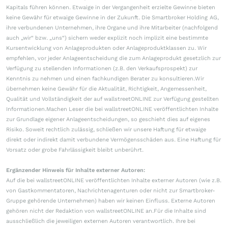
Kapitals führen können. Etwaige in der Vergangenheit erzielte Gewinne bieten
keine Gewähr für etwaige Gewinne in der Zukunft. Die Smartbroker Holding AG,
ihre verbundenen Unternehmen, ihre Organe und ihre Mitarbeiter (nachfolgend
auch „wir“ bzw. „uns“) sichern weder explizit noch implizit eine bestimmte
Kursentwicklung von Anlageprodukten oder Anlageproduktklassen zu. Wir
empfehlen, vor jeder Anlageentscheidung die zum Anlageprodukt gesetzlich zur
Verfügung zu stellenden Informationen (z.B. den Verkaufsprospekt) zur
Kenntnis zu nehmen und einen fachkundigen Berater zu konsultieren.Wir
übernehmen keine Gewähr für die Aktualität, Richtigkeit, Angemessenheit,
Qualität und Vollständigkeit der auf wallstreetONLINE zur Verfügung gestellten
Informationen.Machen Leser die bei wallstreetONLINE veröffentlichten Inhalte
zur Grundlage eigener Anlageentscheidungen, so geschieht dies auf eigenes
Risiko. Soweit rechtlich zulässig, schließen wir unsere Haftung für etwaige
direkt oder indirekt damit verbundene Vermögensschäden aus. Eine Haftung für
Vorsatz oder grobe Fahrlässigkeit bleibt unberührt.
Ergänzender Hinweis für Inhalte externer Autoren:
Auf die bei wallstreetONLINE veröffentlichten Inhalte externer Autoren (wie z.B.
von Gastkommentatoren, Nachrichtenagenturen oder nicht zur Smartbroker-
Gruppe gehörende Unternehmen) haben wir keinen Einfluss. Externe Autoren
gehören nicht der Redaktion von wallstreetONLINE an.Für die Inhalte sind
ausschließlich die jeweiligen externen Autoren verantwortlich. Ihre bei