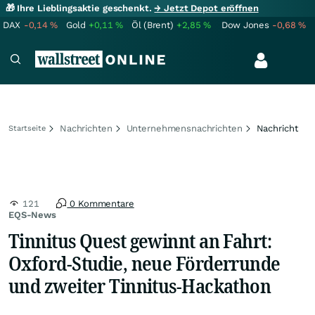
🎁 Ihre Lieblingsaktie geschenkt.
→ Jetzt Depot eröffnen
DAX
-0,14
%
Gold
+0,11
%
Öl (Brent)
+2,85
%
Dow Jones
-0,68
%
Nachrichten
Unternehmensnachrichten
Nachricht
Startseite
121
0 Kommentare
EQS-News
Tinnitus Quest gewinnt an Fahrt:
Oxford-Studie, neue Förderrunde
und zweiter Tinnitus-Hackathon