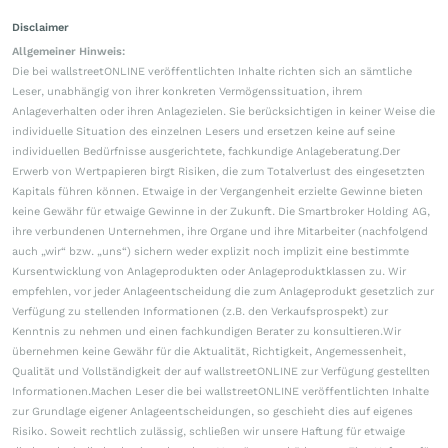
Disclaimer
Allgemeiner Hinweis:
Die bei wallstreetONLINE veröffentlichten Inhalte richten sich an sämtliche
Leser, unabhängig von ihrer konkreten Vermögenssituation, ihrem
Anlageverhalten oder ihren Anlagezielen. Sie berücksichtigen in keiner Weise die
individuelle Situation des einzelnen Lesers und ersetzen keine auf seine
individuellen Bedürfnisse ausgerichtete, fachkundige Anlageberatung.Der
Erwerb von Wertpapieren birgt Risiken, die zum Totalverlust des eingesetzten
Kapitals führen können. Etwaige in der Vergangenheit erzielte Gewinne bieten
keine Gewähr für etwaige Gewinne in der Zukunft. Die Smartbroker Holding AG,
ihre verbundenen Unternehmen, ihre Organe und ihre Mitarbeiter (nachfolgend
auch „wir“ bzw. „uns“) sichern weder explizit noch implizit eine bestimmte
Kursentwicklung von Anlageprodukten oder Anlageproduktklassen zu. Wir
empfehlen, vor jeder Anlageentscheidung die zum Anlageprodukt gesetzlich zur
Verfügung zu stellenden Informationen (z.B. den Verkaufsprospekt) zur
Kenntnis zu nehmen und einen fachkundigen Berater zu konsultieren.Wir
übernehmen keine Gewähr für die Aktualität, Richtigkeit, Angemessenheit,
Qualität und Vollständigkeit der auf wallstreetONLINE zur Verfügung gestellten
Informationen.Machen Leser die bei wallstreetONLINE veröffentlichten Inhalte
zur Grundlage eigener Anlageentscheidungen, so geschieht dies auf eigenes
Risiko. Soweit rechtlich zulässig, schließen wir unsere Haftung für etwaige