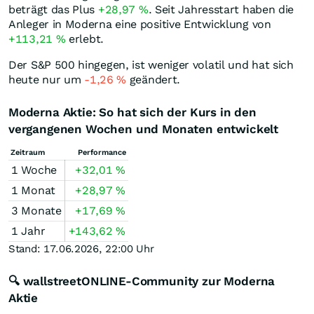
beträgt das Plus
+28,97
%
. Seit Jahresstart haben die
Anleger in Moderna eine positive Entwicklung von
+113,21
%
erlebt.
Der S&P 500 hingegen, ist weniger volatil und hat sich
heute nur um
-1,26
%
geändert.
Moderna Aktie: So hat sich der Kurs in den
vergangenen Wochen und Monaten entwickelt
Zeitraum
Performance
1 Woche
+32,01
%
1 Monat
+28,97
%
3 Monate
+17,69
%
1 Jahr
+143,62
%
Stand: 17.06.2026, 22:00 Uhr
🔍 wallstreetONLINE-Community zur Moderna
Aktie