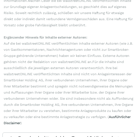
Informationen.Machen Leser die bei wallstreetONLINE veröffentlichten Inhalte
zur Grundlage eigener Anlageentscheidungen, so geschieht dies auf eigenes
Risiko. Soweit rechtlich zulässig, schließen wir unsere Haftung für etwaige
direkt oder indirekt damit verbundene Vermögensschäden aus. Eine Haftung für
Vorsatz oder grobe Fahrlässigkeit bleibt unberührt.
Ergänzender Hinweis für Inhalte externer Autoren:
Auf die bei wallstreetONLINE veröffentlichten Inhalte externer Autoren (wie z.B.
von Gastkommentatoren, Nachrichtenagenturen oder nicht zur Smartbroker-
Gruppe gehörende Unternehmen) haben wir keinen Einfluss. Externe Autoren
gehören nicht der Redaktion von wallstreetONLINE an.Für die Inhalte sind
ausschließlich die jeweiligen externen Autoren verantwortlich. Ihre bei
wallstreetONLINE veröffentlichten Inhalte sind nicht von Anlageinteressen der
Smartbroker Holding AG, ihrer verbundenen Unternehmen, ihrer Organe oder
ihrer Mitarbeiter bestimmt und spiegeln nicht notwendigerweise die Meinungen
und Auffassungen ihrer Organe oder ihrer Mitarbeiter bzw. der Organe ihrer
verbundenen Unternehmen wider. Sie sind insbesondere nicht als Aufforderung
durch die Smartbroker Holding AG, ihre verbundenen Unternehmen, ihre Organe
oder ihrer Mitarbeiter zu verstehen, bestimmte Anlageprodukte zu kaufen oder
zu verkaufen oder eine bestimmte Anlagestrategie zu verfolgen. (
Ausführlicher
Disclaimer
)