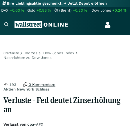
🎁 Ihre Lieblingsaktie geschenkt.
→ Jetzt Depot eröffnen
DAX
+0,03
%
Gold
+0,56
%
Öl (Brent)
+0,23
%
Dow Jones
+0,24
%
Indizes
Dow Jones Index
Startseite
Nachrichten zu Dow Jones
193
0 Kommentare
Aktien New York Schluss
Verluste - Fed deutet Zinserhöhung
an
Verfasst von
dpa-AFX