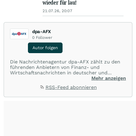
wieder für lau!
21.07.26, 20:07
dpa-AFX
0
Follower
Autor folgen
Die Nachrichtenagentur dpa-AFX zählt zu den
führenden Anbietern von Finanz- und
Wirtschaftsnachrichten in deutscher und
englischer Sprache. Gestützt auf ein
Mehr anzeigen
internationales Agentur-Netzwerk berichtet
RSS-Feed abonnieren
dpa-AFX unabhängig, zuverlässig und schnell
von allen wichtigen Finanzstandorten der Welt.
Die Nutzung der Inhalte in Form eines RSS-
Feeds ist ausschließlich für private und nicht
kommerzielle Internetangebote zulässig. Eine
dauerhafte Archivierung der dpa-AFX-
Nachrichten auf diesen Seiten ist nicht zulässig.
Alle Rechte bleiben vorbehalten. (dpa-AFX)