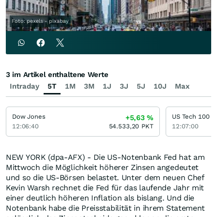
Foto: pexels - pixabay
3 im Artikel enthaltene Werte
Intraday
5T
1M
3M
1J
3J
5J
10J
Max
Dow Jones
US Tech 100
+5,63
%
12:06:40
54.533,20
PKT
12:07:00
NEW YORK (dpa-AFX) - Die US-Notenbank Fed hat am
Mittwoch die Möglichkeit höherer Zinsen angedeutet
und so die US-Börsen belastet. Unter dem neuen Chef
Kevin Warsh rechnet die Fed für das laufende Jahr mit
einer deutlich höheren Inflation als bislang. Und die
Notenbank habe die Preisstabilität in ihrem Statement