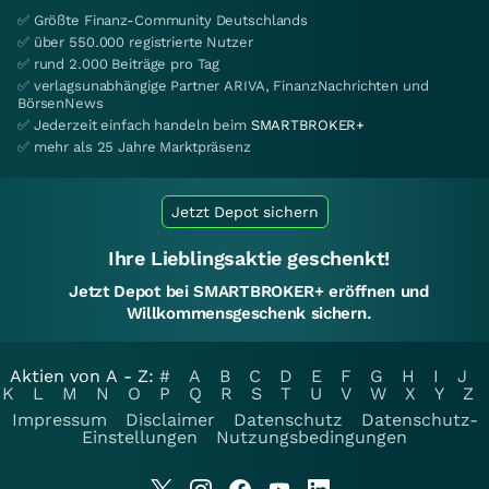
✅ Größte Finanz-Community Deutschlands
✅ über 550.000 registrierte Nutzer
✅ rund 2.000 Beiträge pro Tag
✅ verlagsunabhängige Partner ARIVA, FinanzNachrichten und
BörsenNews
✅ Jederzeit einfach handeln beim
SMARTBROKER+
✅ mehr als 25 Jahre Marktpräsenz
Jetzt Depot sichern
Ihre Lieblingsaktie geschenkt!
Jetzt Depot bei SMARTBROKER+ eröffnen und
Willkommensgeschenk sichern.
Aktien von A - Z:
#
A
B
C
D
E
F
G
H
I
J
K
L
M
N
O
P
Q
R
S
T
U
V
W
X
Y
Z
Impressum
Disclaimer
Datenschutz
Datenschutz-
Einstellungen
Nutzungsbedingungen