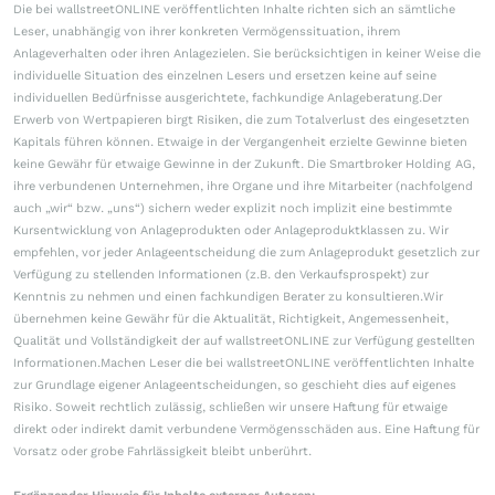
Die bei wallstreetONLINE veröffentlichten Inhalte richten sich an sämtliche
Leser, unabhängig von ihrer konkreten Vermögenssituation, ihrem
Anlageverhalten oder ihren Anlagezielen. Sie berücksichtigen in keiner Weise die
individuelle Situation des einzelnen Lesers und ersetzen keine auf seine
individuellen Bedürfnisse ausgerichtete, fachkundige Anlageberatung.Der
Erwerb von Wertpapieren birgt Risiken, die zum Totalverlust des eingesetzten
Kapitals führen können. Etwaige in der Vergangenheit erzielte Gewinne bieten
keine Gewähr für etwaige Gewinne in der Zukunft. Die Smartbroker Holding AG,
ihre verbundenen Unternehmen, ihre Organe und ihre Mitarbeiter (nachfolgend
auch „wir“ bzw. „uns“) sichern weder explizit noch implizit eine bestimmte
Kursentwicklung von Anlageprodukten oder Anlageproduktklassen zu. Wir
empfehlen, vor jeder Anlageentscheidung die zum Anlageprodukt gesetzlich zur
Verfügung zu stellenden Informationen (z.B. den Verkaufsprospekt) zur
Kenntnis zu nehmen und einen fachkundigen Berater zu konsultieren.Wir
übernehmen keine Gewähr für die Aktualität, Richtigkeit, Angemessenheit,
Qualität und Vollständigkeit der auf wallstreetONLINE zur Verfügung gestellten
Informationen.Machen Leser die bei wallstreetONLINE veröffentlichten Inhalte
zur Grundlage eigener Anlageentscheidungen, so geschieht dies auf eigenes
Risiko. Soweit rechtlich zulässig, schließen wir unsere Haftung für etwaige
direkt oder indirekt damit verbundene Vermögensschäden aus. Eine Haftung für
Vorsatz oder grobe Fahrlässigkeit bleibt unberührt.