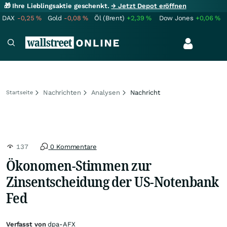
🎁 Ihre Lieblingsaktie geschenkt.
→ Jetzt Depot eröffnen
DAX
-0,25
%
Gold
-0,08
%
Öl (Brent)
+2,39
%
Dow Jones
+0,06
%
Nachrichten
Analysen
Nachricht
Startseite
137
0 Kommentare
Ökonomen-Stimmen zur
Zinsentscheidung der US-Notenbank
Fed
Verfasst von
dpa-AFX