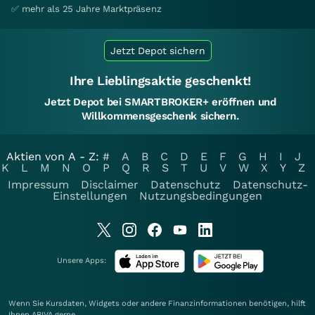
✅ mehr als 25 Jahre Marktpräsenz
Jetzt Depot sichern
Ihre Lieblingsaktie geschenkt!
Jetzt Depot bei SMARTBROKER+ eröffnen und
Willkommensgeschenk sichern.
Aktien von A - Z:
#
A
B
C
D
E
F
G
H
I
J
K
L
M
N
O
P
Q
R
S
T
U
V
W
X
Y
Z
Impressum
Disclaimer
Datenschutz
Datenschutz-
Einstellungen
Nutzungsbedingungen
Unsere Apps:
Wenn Sie Kursdaten, Widgets oder andere Finanzinformationen benötigen, hilft
Ihnen
ARIVA
gerne.