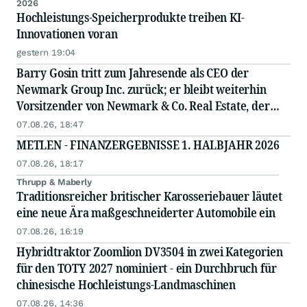
2026
Hochleistungs-Speicherprodukte treiben KI-
Innovationen voran
gestern 19:04
Barry Gosin tritt zum Jahresende als CEO der
Newmark Group Inc. zurück; er bleibt weiterhin
Vorsitzender von Newmark & Co. Real Estate, der
operativen Gesellschaft von Newmark
07.08.26, 18:47
METLEN - FINANZERGEBNISSE 1. HALBJAHR 2026
07.08.26, 18:17
Thrupp & Maberly
Traditionsreicher britischer Karosseriebauer läutet
eine neue Ära maßgeschneiderter Automobile ein
07.08.26, 16:19
Hybridtraktor Zoomlion DV3504 in zwei Kategorien
für den TOTY 2027 nominiert - ein Durchbruch für
chinesische Hochleistungs-Landmaschinen
07.08.26, 14:36