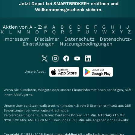
Jetzt Depot bei SMARTBROKER+ eröffnen und
Willkommensgeschenk sichern.
Aktien von A - Z:
#
A
B
C
D
E
F
G
H
I
J
K
L
M
N
O
P
Q
R
S
T
U
V
W
X
Y
Z
Impressum
Disclaimer
Datenschutz
Datenschutz-
Einstellungen
Nutzungsbedingungen
Unsere Apps:
Wenn Sie Kursdaten, Widgets oder andere Finanzinformationen benötigen, hilft
Ihnen
ARIVA
gerne.
Unsere User schätzen wallstreet-online.de: 4.8 von 5 Sternen ermittelt aus 285
Bewertungen bei www.kagels-trading.de
Zeitverzögerung der Kursdaten: Deutsche Börsen +15 Min. NASDAQ +15 Min.
NYSE +20 Min. AMEX +20 Min. Dow Jones +15 Min. Alle Angaben ohne Gewähr.
Copyright © 1998-2026 Smartbroker Holding AG - Alle Rechte vorbehalten.