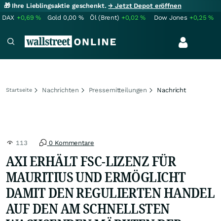
🎁 Ihre Lieblingsaktie geschenkt.
→ Jetzt Depot eröffnen
DAX
+0,69
%
Gold
0,00
%
Öl (Brent)
+0,02
%
Dow Jones
+0,25
%
Nachrichten
Pressemitteilungen
Nachricht
Startseite
113
0 Kommentare
AXI ERHÄLT FSC-LIZENZ FÜR
MAURITIUS UND ERMÖGLICHT
DAMIT DEN REGULIERTEN HANDEL
AUF DEN AM SCHNELLSTEN