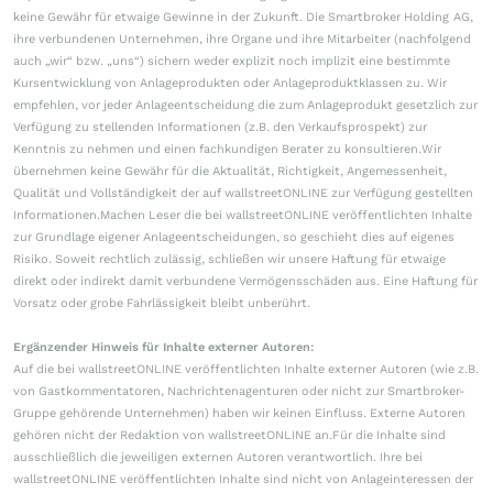
keine Gewähr für etwaige Gewinne in der Zukunft. Die Smartbroker Holding AG,
ihre verbundenen Unternehmen, ihre Organe und ihre Mitarbeiter (nachfolgend
auch „wir“ bzw. „uns“) sichern weder explizit noch implizit eine bestimmte
Kursentwicklung von Anlageprodukten oder Anlageproduktklassen zu. Wir
empfehlen, vor jeder Anlageentscheidung die zum Anlageprodukt gesetzlich zur
Verfügung zu stellenden Informationen (z.B. den Verkaufsprospekt) zur
Kenntnis zu nehmen und einen fachkundigen Berater zu konsultieren.Wir
übernehmen keine Gewähr für die Aktualität, Richtigkeit, Angemessenheit,
Qualität und Vollständigkeit der auf wallstreetONLINE zur Verfügung gestellten
Informationen.Machen Leser die bei wallstreetONLINE veröffentlichten Inhalte
zur Grundlage eigener Anlageentscheidungen, so geschieht dies auf eigenes
Risiko. Soweit rechtlich zulässig, schließen wir unsere Haftung für etwaige
direkt oder indirekt damit verbundene Vermögensschäden aus. Eine Haftung für
Vorsatz oder grobe Fahrlässigkeit bleibt unberührt.
Ergänzender Hinweis für Inhalte externer Autoren:
Auf die bei wallstreetONLINE veröffentlichten Inhalte externer Autoren (wie z.B.
von Gastkommentatoren, Nachrichtenagenturen oder nicht zur Smartbroker-
Gruppe gehörende Unternehmen) haben wir keinen Einfluss. Externe Autoren
gehören nicht der Redaktion von wallstreetONLINE an.Für die Inhalte sind
ausschließlich die jeweiligen externen Autoren verantwortlich. Ihre bei
wallstreetONLINE veröffentlichten Inhalte sind nicht von Anlageinteressen der