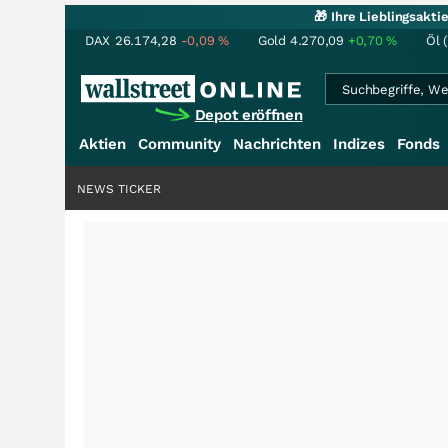
🎁 Ihre Lieblingsakt
DAX
26.174,28
-0,09
%
Gold
4.270,09
+0,70
%
Öl 
Depot eröffnen
Aktien
Community
Nachrichten
Indizes
Fonds
NEWS TICKER