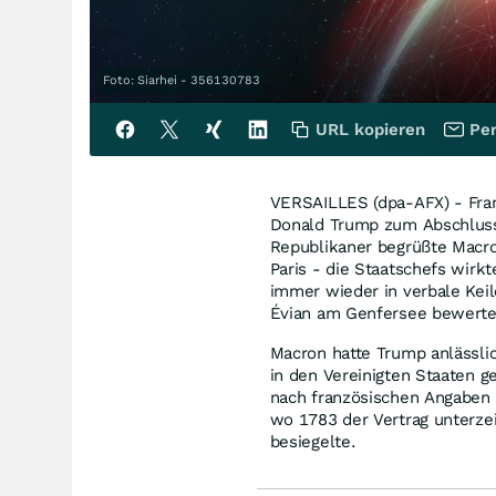
Foto: Siarhei - 356130783
URL kopieren
Per
VERSAILLES (dpa-AFX) - Fra
Donald Trump zum Abschluss 
Republikaner begrüßte Macro
Paris - die Staatschefs wirk
immer wieder in verbale Keil
Évian am Genfersee bewertet
Macron hatte Trump anlässlic
in den Vereinigten Staaten g
nach französischen Angaben 
wo 1783 der Vertrag unterzei
besiegelte.