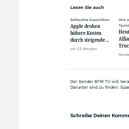
Lesen Sie auch
Schlechte Aussichten
Ihre 
Apple drohen
Term
Heut
höhere Kosten
Alli
durch steigende
Truc
Speicherchip-
vor 23 Minuten
Auto
Preise
heute
& Th
Der Sender BFM TV will hera
Darunter sind zu finden: Sp
Schreibe Deinen Komm