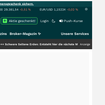
mensgeschenk sichern.
00
29.381,54
-0,51
%
EUR/USD
1,15224
-0,02
%
Aktie geschenkt!
Login
Push-Kurse
zins
Broker-Magazin ✨
Unsere Services
ene Erden: Entsteht hier die nächste Milliardenstory?
+++
Anzeige