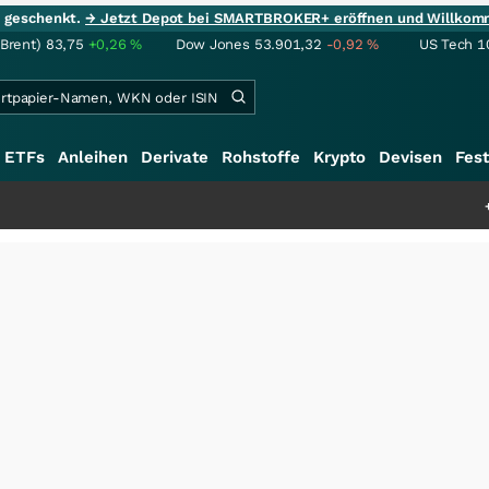
ie geschenkt.
→ Jetzt Depot bei SMARTBROKER+ eröffnen und Willkom
(Brent)
83,75
+0,26
%
Dow Jones
53.901,32
-0,92
%
US Tech 1
ETFs
Anleihen
Derivate
Rohstoffe
Krypto
Devisen
Fest
+++
Schwere Selt