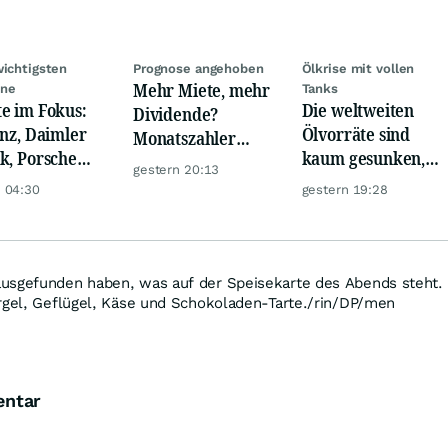
wichtigsten
Prognose angehoben
Ölkrise mit vollen
Mehr Miete, mehr
ine
Tanks
e im Fokus:
Die weltweiten
Dividende?
anz, Daimler
Ölvorräte sind
Monatszahler
k, Porsche
kaum gesunken,
Realty Income
gestern 20:13
mobil Holding
trotz Krise
macht Lust auf
 04:30
gestern 19:28
yssenkrupp
mehr!
usgefunden haben, was auf der Speisekarte des Abends steht.
argel, Geflügel, Käse und Schokoladen-Tarte./rin/DP/men
entar