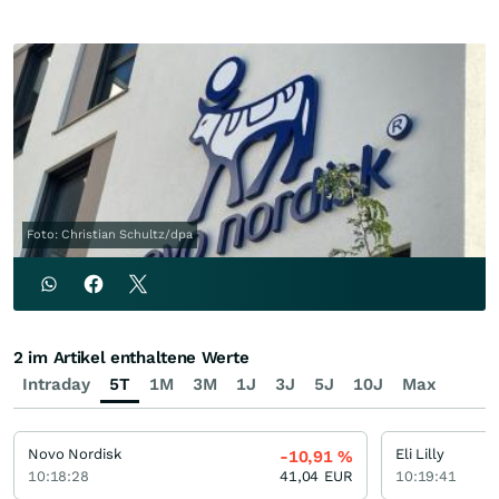
Foto: Christian Schultz/dpa
2 im Artikel enthaltene Werte
Intraday
5T
1M
3M
1J
3J
5J
10J
Max
Novo Nordisk
Eli Lilly
-10,91
%
10:18:28
41,04
EUR
10:19:41