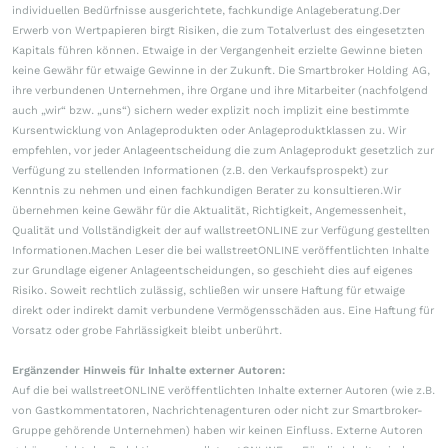
individuellen Bedürfnisse ausgerichtete, fachkundige Anlageberatung.Der
Erwerb von Wertpapieren birgt Risiken, die zum Totalverlust des eingesetzten
Kapitals führen können. Etwaige in der Vergangenheit erzielte Gewinne bieten
keine Gewähr für etwaige Gewinne in der Zukunft. Die Smartbroker Holding AG,
ihre verbundenen Unternehmen, ihre Organe und ihre Mitarbeiter (nachfolgend
auch „wir“ bzw. „uns“) sichern weder explizit noch implizit eine bestimmte
Kursentwicklung von Anlageprodukten oder Anlageproduktklassen zu. Wir
empfehlen, vor jeder Anlageentscheidung die zum Anlageprodukt gesetzlich zur
Verfügung zu stellenden Informationen (z.B. den Verkaufsprospekt) zur
Kenntnis zu nehmen und einen fachkundigen Berater zu konsultieren.Wir
übernehmen keine Gewähr für die Aktualität, Richtigkeit, Angemessenheit,
Qualität und Vollständigkeit der auf wallstreetONLINE zur Verfügung gestellten
Informationen.Machen Leser die bei wallstreetONLINE veröffentlichten Inhalte
zur Grundlage eigener Anlageentscheidungen, so geschieht dies auf eigenes
Risiko. Soweit rechtlich zulässig, schließen wir unsere Haftung für etwaige
direkt oder indirekt damit verbundene Vermögensschäden aus. Eine Haftung für
Vorsatz oder grobe Fahrlässigkeit bleibt unberührt.
Ergänzender Hinweis für Inhalte externer Autoren:
Auf die bei wallstreetONLINE veröffentlichten Inhalte externer Autoren (wie z.B.
von Gastkommentatoren, Nachrichtenagenturen oder nicht zur Smartbroker-
Gruppe gehörende Unternehmen) haben wir keinen Einfluss. Externe Autoren