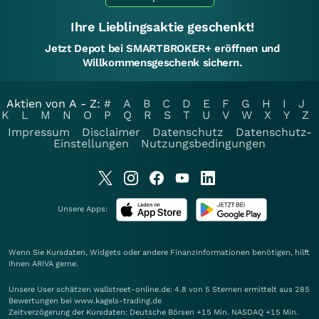
Ihre Lieblingsaktie geschenkt!
Jetzt Depot bei SMARTBROKER+ eröffnen und
Willkommensgeschenk sichern.
Aktien von A - Z:
#
A
B
C
D
E
F
G
H
I
J
K
L
M
N
O
P
Q
R
S
T
U
V
W
X
Y
Z
Impressum
Disclaimer
Datenschutz
Datenschutz-
Einstellungen
Nutzungsbedingungen
Unsere Apps:
Wenn Sie Kursdaten, Widgets oder andere Finanzinformationen benötigen, hilft
Ihnen
ARIVA
gerne.
Unsere User schätzen wallstreet-online.de: 4.8 von 5 Sternen ermittelt aus 285
Bewertungen bei www.kagels-trading.de
Zeitverzögerung der Kursdaten: Deutsche Börsen +15 Min. NASDAQ +15 Min.