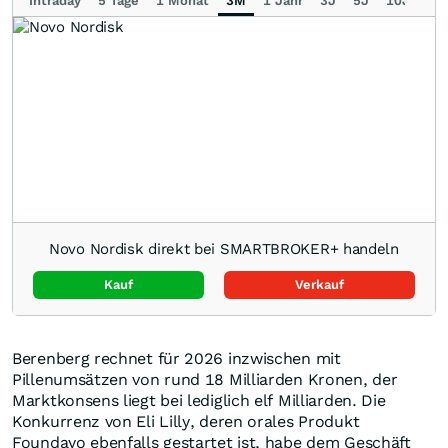
Intraday
5 Tage
1 Monat
3M
1 Jahr
3J
5J
10J
Ma
Novo Nordisk direkt bei SMARTBROKER+ handeln
Kauf
Verkauf
Berenberg rechnet für 2026 inzwischen mit
Pillenumsätzen von rund 18 Milliarden Kronen, der
Marktkonsens liegt bei lediglich elf Milliarden. Die
Konkurrenz von Eli Lilly, deren orales Produkt
Foundayo ebenfalls gestartet ist, habe dem Geschäft