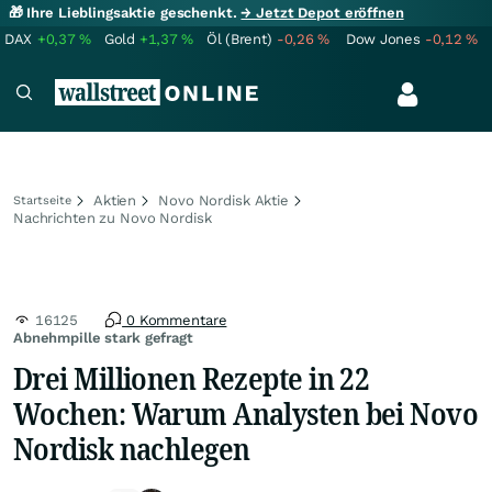
🎁 Ihre Lieblingsaktie geschenkt.
→ Jetzt Depot eröffnen
DAX
+0,37
%
Gold
+1,37
%
Öl (Brent)
-0,26
%
Dow Jones
-0,12
%
Aktien
Novo Nordisk Aktie
Startseite
Nachrichten zu Novo Nordisk
16125
0 Kommentare
Abnehmpille stark gefragt
Drei Millionen Rezepte in 22
Wochen: Warum Analysten bei Novo
Nordisk nachlegen