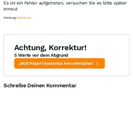
Es ist ein Fehler aufgetreten, versuchen Sie es bitte später
erneut
Werbung
Disclaimer
Achtung, Korrektur!
5 Werte vor dem Abgrund
Knock-Out-Suche
Optionsschein-Suche
Zertifikate-Suche
Jetzt Report kostenlos herunterladen!
Schreibe Deinen Kommentar