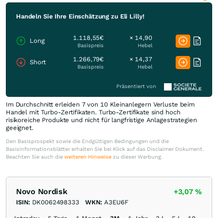
Handeln Sie Ihre Einschätzung zu Eli Lilly!
1.118,55€
× 14,90
Long
Basispreis
Hebel
1.266,79€
× 14,37
Short
Basispreis
Hebel
Präsentiert von
Im Durchschnitt erleiden 7 von 10 Kleinanlegern Verluste beim
Handel mit Turbo-Zertifikaten. Turbo-Zertifikate sind hoch
risikoreiche Produkte und nicht für langfristige Anlagestrategien
geeignet.
Den Basisprospekt sowie die Endgültigen Bedingungen und die
Basisinformationsblätter erhalten Sie bei Klick auf das Disclaimer Dokument.
Beachten Sie auch die
weiteren Hinweise
zu dieser Werbung.
Novo Nordisk
+3,07
%
ISIN:
DK0062498333
WKN:
A3EU6F