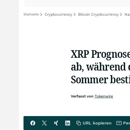
Cryptocurrency
Bitcoin Cryptocurrency
Na
Startseite
XRP Prognose:
ab, während 
Sommer bes
Verfasst von
Tokenwire
URL kopieren
Per