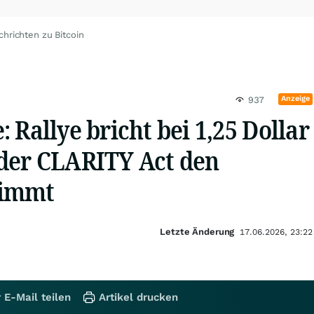
chrichten zu Bitcoin
Anzeige
937
 Rallye bricht bei 1,25 Dollar
der CLARITY Act den
timmt
Letzte Änderung
17.06.2026, 23:22
 E-Mail teilen
Artikel drucken