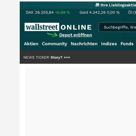
🎁 Ihre Lieblingsakt
DAX
26.355,84
+0,69
%
Gold
4.342,26
0,00
%
Öl (
Depot eröffnen
Aktien
Community
Nachrichten
Indizes
Fonds
e Hälfte der Story?
NEWS TICKER
+++