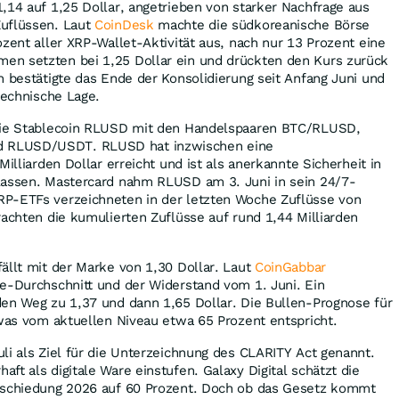
,14 auf 1,25 Dollar, angetrieben von starker Nachfrage aus
Zuflüssen. Laut
CoinDesk
machte die südkoreanische Börse
ozent aller XRP-Wallet-Aktivität aus, nach nur 13 Prozent eine
n setzten bei 1,25 Dollar ein und drückten den Kurs zurück
h bestätigte das Ende der Konsolidierung seit Anfang Juni und
technische Lage.
 die Stablecoin RLUSD mit den Handelspaaren BTC/RLUSD,
 RLUSD/USDT. RLUSD hat inzwischen eine
Milliarden Dollar erreicht und ist als anerkannte Sicherheit in
lassen. Mastercard nahm RLUSD am 3. Juni in sein 24/7-
P-ETFs verzeichneten in der letzten Woche Zuflüsse von
rachten die kumulierten Zuflüsse auf rund 1,44 Milliarden
ällt mit der Marke von 1,30 Dollar. Laut
CoinGabbar
e-Durchschnitt und der Widerstand vom 1. Juni. Ein
den Weg zu 1,37 und dann 1,65 Dollar. Die Bullen-Prognose für
 was vom aktuellen Niveau etwa 65 Prozent entspricht.
li als Ziel für die Unterzeichnung des CLARITY Act genannt.
ft als digitale Ware einstufen. Galaxy Digital schätzt die
bschiedung 2026 auf 60 Prozent. Doch ob das Gesetz kommt