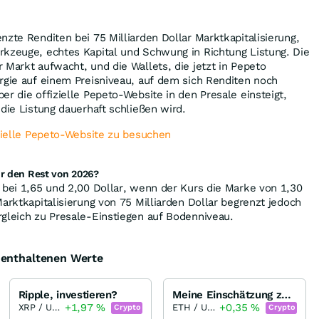
nzte Renditen bei 75 Milliarden Dollar Marktkapitalisierung,
rkzeuge, echtes Kapital und Schwung in Richtung Listung. Die
 Markt aufwacht, und die Wallets, die jetzt in Pepeto
rgie auf einem Preisniveau, auf dem sich Renditen noch
er die offizielle Pepeto-Website in den Presale einsteigt,
 die Listung dauerhaft schließen wird.
izielle Pepeto-Website zu besuchen
ür den Rest von 2026?
 bei 1,65 und 2,00 Dollar, wenn der Kurs die Marke von 1,30
Marktkapitalisierung von 75 Milliarden Dollar begrenzt jedoch
gleich zu Presale-Einstiegen auf Bodenniveau.
e enthaltenen Werte
Ripple, investieren?
Meine Einschätzung zu Ethereum / Elliot Wellen Analyse
+1,97
%
+0,35
%
XRP / USD
ETH / USD
Crypto
Crypto