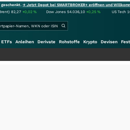
ie geschenkt.
→ Jetzt Depot bei SMARTBROKER+ eröffnen und Willkom
Brent)
82,27
+0,02
%
Dow Jones
54.036,10
+0,25
%
US Tech 1
ETFs
Anleihen
Derivate
Rohstoffe
Krypto
Devisen
Fest