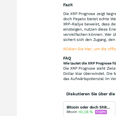
Fazit
Die XRP Prognose zeigt begre
doch Pepeto bietet echte We
XRP-Rallye beweist, dass der
einsteigen, nutzen diese Ene
vervielfachen können. Wer üb
sichert sich den Zugang, den
Klicken Sie hier, um die off
FAQ
Wie lautet die XRP Prognose f
Die XRP Prognose sieht Ziele
Dollar klar überwindet. Die 
das Aufwärtspotenzial im Ver
Diskutieren Sie über di
Bitcoin oder doch Shitcoin?!
+0,16
%
Bitcoin
Crypto