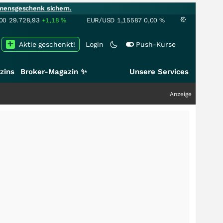
mensgeschenk sichern.
00
29.728,93
+1,18
%
EUR/USD
1,15587
0,00
%
Aktie geschenkt!
Login
Push-Kurse
zins
Broker-Magazin ✨
Unsere Services
Anzeige