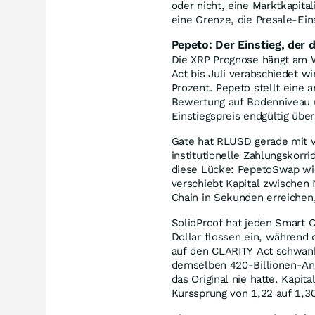
oder nicht, eine Marktkapita
eine Grenze, die Presale-Ein
Pepeto: Der Einstieg, der
Die XRP Prognose hängt am W
Act bis Juli verabschiedet wi
Prozent. Pepeto stellt eine
Bewertung auf Bodenniveau u
Einstiegspreis endgültig über
Gate hat RLUSD gerade mit vi
institutionelle Zahlungskor
diese Lücke: PepetoSwap wic
verschiebt Kapital zwischen
Chain in Sekunden erreichen
SolidProof hat jeden Smart C
Dollar flossen ein, währen
auf den CLARITY Act schwank
demselben 420-Billionen-Ang
das Original nie hatte. Kapit
Kurssprung von 1,22 auf 1,30