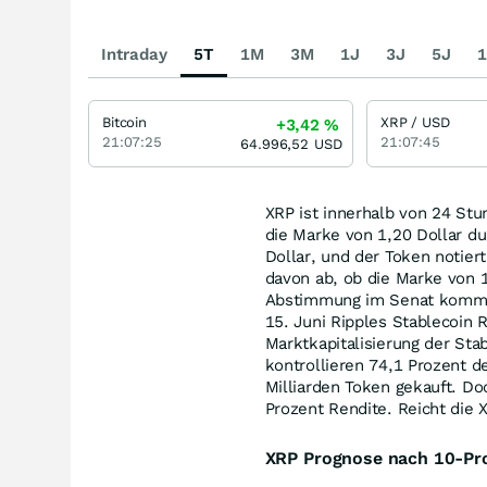
Intraday
5T
1M
3M
1J
3J
5J
1
Bitcoin
XRP / USD
+3,42
%
21:07:25
21:07:45
64.996,52
USD
XRP ist innerhalb von 24 St
die Marke von 1,20 Dollar d
Dollar, und der Token notiert
davon ab, ob die Marke von 1
Abstimmung im Senat kommen 
15. Juni Ripples Stablecoin 
Marktkapitalisierung der Stab
kontrollieren 74,1 Prozent 
Milliarden Token gekauft. Do
Prozent Rendite. Reicht die 
XRP Prognose nach 10-Pro