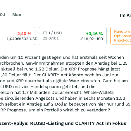
0J
Max
Im Ar
Handle me
ETH / USD
-2,40
%
+3,46
%
Optionssc
21:07:01
1,04069532
USD
1.919,92
USD
Knockou
unden um 10 Prozent gestiegen und hat erstmals seit Wochen
urchbrochen. Gewinnmitnahmen stoppten den Anstieg bei 1,25
 aktuell bei rund 1,22 Dollar. Die XRP Prognose hängt jetzt
,30 Dollar fällt. Der CLARITY Act könnte noch im Juni zur
und XRP dauerhaft als digitale Ware einstufen. Gate hat am
RLUSD mit vier Handelspaaren gelistet, und die
lecoin hat 1,7 Milliarden Dollar erreicht. Whale-Wallets
des zirkulierenden Angebots und haben in sechs Monaten 1,53
ch selbst ein Anstieg auf 2 Dollar bedeutet von hier nur rund 65
XRP Prognose, um ein Portfolio wirklich zu verändern?
zent-Rallye: RLUSD-Listing und CLARITY Act im Fokus