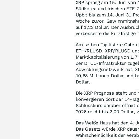
XRP sprang am 15. Juni von 1
Südkorea und frischen ETF-
Upbit bis zum 14. Juni 31 Pr
Woche zuvor. Gewinnmitnahme
auf 1,22 Dollar. Der Ausbruc
verbesserte die kurzfristige 
Am selben Tag listete Gate
ETH/RLUSD, XRP/RLUSD und
Marktkapitalisierung von 1,7 
der DTCC-Infrastruktur zuge
Abwicklungsnetzwerk auf. XR
10,68 Millionen Dollar und b
Dollar.
Die XRP Prognose steht und f
konvergieren dort der 14-Tag
Schlusskurs darüber öffnet 
2026 reicht bis 2,00 Dollar,
Das Weiße Haus hat den 4. Ju
Das Gesetz würde XRP dauerha
Wahrscheinlichkeit der Vera