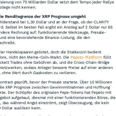
lisierung von 75 Milliarden Dollar setzt dem Tempo jeder Rallye
stiege nicht kennen.
 die Renditegrenze der XRP Prognose umgeht
iderstand bei 1,30 Dollar und an der Frage, ob der CLARITY
rd. Selbst im besten Fall ergibt ein Anstieg auf 2 Dollar nur 65
 andere Rechnung auf: funktionierende Werkzeuge, Presale-
nd eine bevorstehende Binance-Listung, die den
schreibt.
er Handelspaaren gelistet, doch die Stablecoin bedient
ridore, nicht den Meme-Coin-Markt. Die
Pepeto-Plattform
füllt
kelt Trades ohne Gebühren ab, und die Cross-Chain-Bridge
 Netzwerken, sodass Anleger bessere Preise auf einer anderen
, ohne Wert durch Gaskosten zu verlieren.
ontract geprüft, bevor der Presale startete. Über 10 Millionen
d die XRP Prognose zwischen Gewinnmitnahmen und Hoffnung
te. Der Schöpfer des originalen Pepe-Tokens hat Pepeto mit
ebot aufgebaut, diesmal mit einer funktionierenden Börse, die
al, das während Angst einströmt, zeigt Überzeugung, die kein
 Dollar auslösen kann.