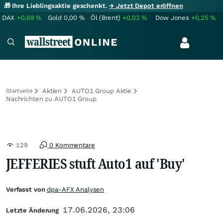
🎁 Ihre Lieblingsaktie geschenkt.
→ Jetzt Depot eröffnen
DAX
+0,69
%
Gold
0,00
%
Öl (Brent)
+0,02
%
Dow Jones
+0,25
%
Aktien
AUTO1 Group Aktie
Startseite
Nachrichten zu AUTO1 Group
129
0 Kommentare
JEFFERIES stuft Auto1 auf 'Buy'
Verfasst von
dpa-AFX Analysen
17.06.2026, 23:06
Letzte Änderung