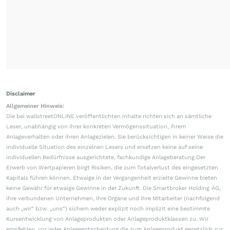
Disclaimer
Allgemeiner Hinweis:
Die bei wallstreetONLINE veröffentlichten Inhalte richten sich an sämtliche
Leser, unabhängig von ihrer konkreten Vermögenssituation, ihrem
Anlageverhalten oder ihren Anlagezielen. Sie berücksichtigen in keiner Weise die
individuelle Situation des einzelnen Lesers und ersetzen keine auf seine
individuellen Bedürfnisse ausgerichtete, fachkundige Anlageberatung.Der
Erwerb von Wertpapieren birgt Risiken, die zum Totalverlust des eingesetzten
Kapitals führen können. Etwaige in der Vergangenheit erzielte Gewinne bieten
keine Gewähr für etwaige Gewinne in der Zukunft. Die Smartbroker Holding AG,
ihre verbundenen Unternehmen, ihre Organe und ihre Mitarbeiter (nachfolgend
auch „wir“ bzw. „uns“) sichern weder explizit noch implizit eine bestimmte
Kursentwicklung von Anlageprodukten oder Anlageproduktklassen zu. Wir
empfehlen, vor jeder Anlageentscheidung die zum Anlageprodukt gesetzlich zur