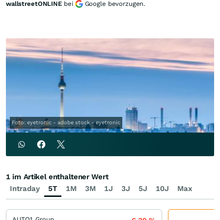
wallstreetONLINE
bei
Google bevorzugen.
Foto: eyetronic - adobe stock - eyetronic
1 im Artikel enthaltener Wert
Intraday
5T
1M
3M
1J
3J
5J
10J
Max
AUTO1 Group