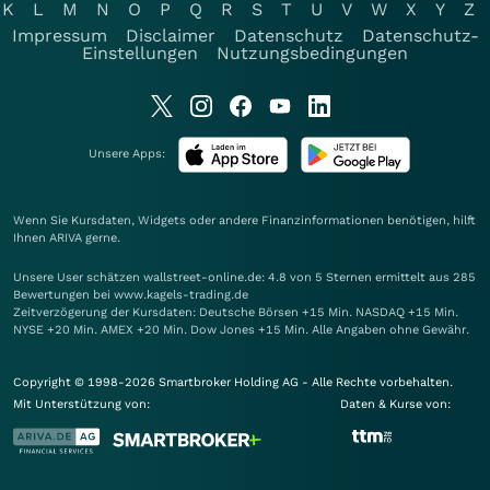
K
L
M
N
O
P
Q
R
S
T
U
V
W
X
Y
Z
Impressum
Disclaimer
Datenschutz
Datenschutz-
Einstellungen
Nutzungsbedingungen
Unsere Apps:
Wenn Sie Kursdaten, Widgets oder andere Finanzinformationen benötigen, hilft
Ihnen
ARIVA
gerne.
Unsere User schätzen wallstreet-online.de: 4.8 von 5 Sternen ermittelt aus 285
Bewertungen bei www.kagels-trading.de
Zeitverzögerung der Kursdaten: Deutsche Börsen +15 Min. NASDAQ +15 Min.
NYSE +20 Min. AMEX +20 Min. Dow Jones +15 Min. Alle Angaben ohne Gewähr.
Copyright © 1998-2026 Smartbroker Holding AG - Alle Rechte vorbehalten.
Mit Unterstützung von:
Daten & Kurse von: