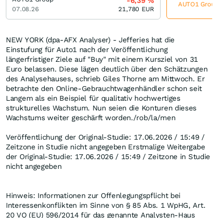
-6,39
%
AUTO1 Group 
07.08.26
21,780
EUR
NEW YORK (dpa-AFX Analyser) - Jefferies hat die
Einstufung für Auto1 nach der Veröffentlichung
längerfristiger Ziele auf "Buy" mit einem Kursziel von 31
Euro belassen. Diese lägen deutlich über den Schätzungen
des Analysehauses, schrieb Giles Thorne am Mittwoch. Er
betrachte den Online-Gebrauchtwagenhändler schon seit
Langem als ein Beispiel für qualitativ hochwertiges
strukturelles Wachstum. Nun seien die Konturen dieses
Wachstums weiter geschärft worden./rob/la/men
Veröffentlichung der Original-Studie: 17.06.2026 / 15:49 /
Zeitzone in Studie nicht angegeben Erstmalige Weitergabe
der Original-Studie: 17.06.2026 / 15:49 / Zeitzone in Studie
nicht angegeben
Hinweis: Informationen zur Offenlegungspflicht bei
Interessenkonflikten im Sinne von § 85 Abs. 1 WpHG, Art.
20 VO (EU) 596/2014 für das genannte Analysten-Haus