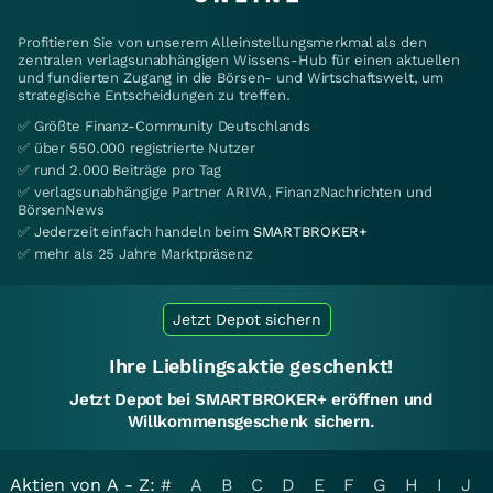
Profitieren Sie von unserem Alleinstellungsmerkmal als den
zentralen verlagsunabhängigen Wissens-Hub für einen aktuellen
und fundierten Zugang in die Börsen- und Wirtschaftswelt, um
strategische Entscheidungen zu treffen.
✅ Größte Finanz-Community Deutschlands
✅ über 550.000 registrierte Nutzer
✅ rund 2.000 Beiträge pro Tag
✅ verlagsunabhängige Partner ARIVA, FinanzNachrichten und
BörsenNews
✅ Jederzeit einfach handeln beim
SMARTBROKER+
✅ mehr als 25 Jahre Marktpräsenz
Jetzt Depot sichern
Ihre Lieblingsaktie geschenkt!
Jetzt Depot bei SMARTBROKER+ eröffnen und
Willkommensgeschenk sichern.
Aktien von A - Z:
#
A
B
C
D
E
F
G
H
I
J