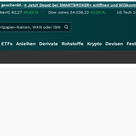
ie geschenkt.
→ Jetzt Depot bei SMARTBROKER+ eröffnen und Willkom
Brent)
82,27
+0,02
%
Dow Jones
54.036,10
+0,25
%
US Tech 1
ETFs
Anleihen
Derivate
Rohstoffe
Krypto
Devisen
Fest