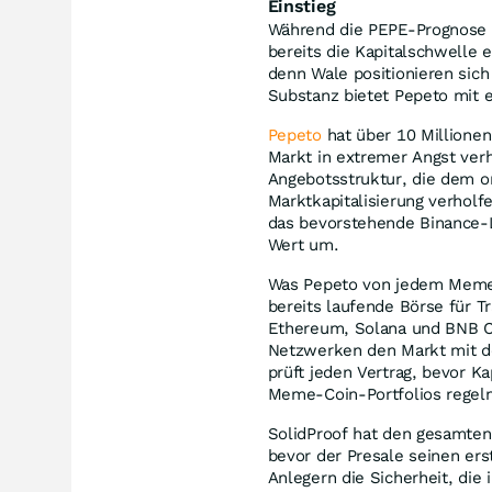
Einstieg
Während die PEPE-Prognose v
bereits die Kapitalschwelle 
denn Wale positionieren sic
Substanz bietet Pepeto mit e
Pepeto
hat über 10 Millione
Markt in extremer Angst verh
Angebotsstruktur, die dem o
Marktkapitalisierung verholf
das bevorstehende Binance-L
Wert um.
Was Pepeto von jedem Meme C
bereits laufende Börse für Tr
Ethereum, Solana und BNB Ch
Netzwerken den Markt mit de
prüft jeden Vertrag, bevor Ka
Meme-Coin-Portfolios regelm
SolidProof hat den gesamten 
bevor der Presale seinen ers
Anlegern die Sicherheit, die