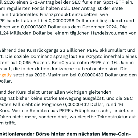
ril 2026 einen S-1-Antrag bei der SEC für einen Spot-ETF ein,
m regulierten Fonds halten soll. Der Antrag ist der erste
ein traditionelles Finanzprodukt einzubetten, wie
PE handelt aktuell bei 0,00000296 Dollar und liegt damit rund
ithoch von 0,00002803 Dollar aus dem Dezember 2024. Die
 1,24 Milliarden Dollar bei einem täglichen Handelsvolumen von
während des Kursrückgangs 23 Billionen PEPE akkumuliert und
t. Die soziale Dominanz sprang laut BeInCrypto innerhalb eines
ozent auf 0,095 Prozent. BeInCrypto nahm PEPE am 16. Juni in
s auf, die in der dritten Juniwoche zu beobachten sind. Die
ngelly
setzt das 2026-Maximum bei 0,00000432 Dollar und den
ollar.
 und der Kurs bleibt unter allen wichtigen gleitenden
rag hat bisher keine starke Bewegung ausgelöst, und die SEC
esten Fall sieht die Prognose 0,00000432 Dollar, rund 46
Kurs. Wer die Renditen aus PEPEs Frühphase sucht, findet sie
Token nicht mehr, sondern dort, wo dieselbe Tokenstruktur auf
 trifft.
funktionierender Börse hinter dem nächsten Meme-Coin-