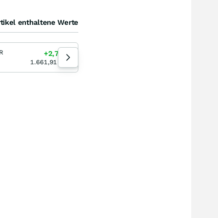
tikel enthaltene Werte
R
BNB / USD
+2,71
%
+4,30
%
16:13:27
1.661,91
EUR
599,00
USD