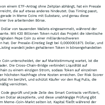
on einem ETF-Antrag ohne Zeitplan abhängt, hat ein Presale
erreicht, die auf etwas anderes hindeutet. Das Timing passt,
h gerade in Meme Coins mit Substanz, und genau diese
iner live arbeitenden Börse.
n Dollar von tausenden Wallets eingesammelt, während der
arrte. Mit 420 Billionen Token nutzt das Projekt die identische
riginalen Pepe Coin zu einer milliardenschweren
en hat. Der Presale-Einstieg liegt bei 0,0000001871 Dollar, und
isting wandelt jeden gehaltenen Token in börsengehandelten
oin unterscheidet, der auf Marktstimmung wartet, ist die
ader. Die Cross-Chain-Bridge verbindet Liquidität auf
ain zu einem einzigen Strom, sodass Token auf einzelnen
r höchsten Nachfrage ohne Kosten erreichen. Der Risk Scorer
pital ihn berührt, und schützt Käufer vor den Rug Pulls, die
äßig vernichten.
Code geprüft und jede Zeile des Smart Contracts verifiziert,
ten Dollar akzeptierte, und diese unabhängige Prüfung gibt
 im Meme-Coin-Markt selten ist. Kapital fließt während der