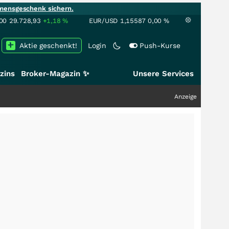
mensgeschenk sichern.
00
29.728,93
+1,18
%
EUR/USD
1,15587
0,00
%
Aktie geschenkt!
Login
Push-Kurse
zins
Broker-Magazin ✨
Unsere Services
Anzeige