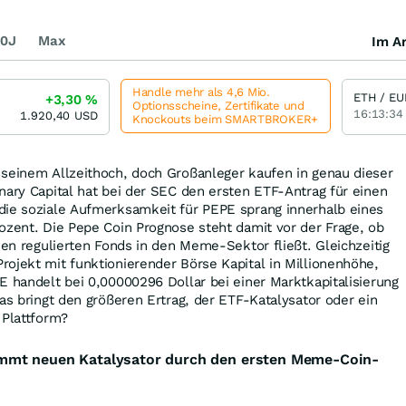
0J
Max
Im Ar
Handle mehr als 4,6 Mio.
ETH / EU
+3,30
%
Optionsscheine, Zertifikate und
16:13:34
1.920,40
USD
Knockouts beim SMARTBROKER+
 seinem Allzeithoch, doch Großanleger kaufen in genau dieser
nary Capital hat bei der SEC den ersten ETF-Antrag für einen
die soziale Aufmerksamkeit für PEPE sprang innerhalb eines
ozent. Die Pepe Coin Prognose steht damit vor der Frage, ob
nen regulierten Fonds in den Meme-Sektor fließt. Gleichzeitig
ojekt mit funktionierender Börse Kapital in Millionenhöhe,
E handelt bei 0,00000296 Dollar bei einer Marktkapitalisierung
Was bringt den größeren Ertrag, der ETF-Katalysator oder ein
 Plattform?
mmt neuen Katalysator durch den ersten Meme-Coin-