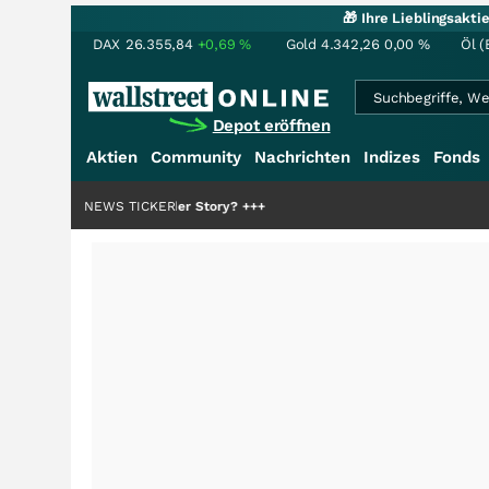
🎁 Ihre Lieblingsakt
DAX
26.355,84
+0,69
%
Gold
4.342,26
0,00
%
Öl (
Depot eröffnen
Aktien
Community
Nachrichten
Indizes
Fonds
ie Hälfte der Story?
NEWS TICKER
+++