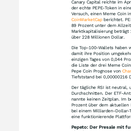
Canary Capital reichte im Ap
der echte PEPE-Token in eine
Versuch, einen Meme Coin in 
CoinMarketCap
berichtet. PE
89 Prozent unter dem Allze
Marktkapitalisierung beträgt
über 228 Millionen Dollar.
Die Top-100-Wallets haben 
damit ihre Position umgekehr
einzigen Tages von 0,044 Pr
die Liste der drei Meme Coin
Pepe Coin Prognose von
Cha
Tiefststand bei 0,00000216 D
Der tägliche RSI ist neutral,
Durchschnitten. Der ETF-Ant
nannte keinen Zeitplan. Im b
Prozent über dem aktuellen 
bei einem Milliarden-Dollar-
eine funktionierende Plattform
Pepeto: Der Presale mit 