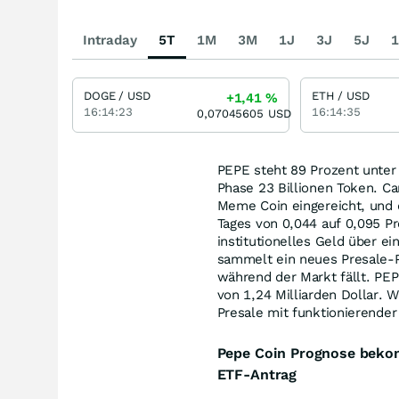
Intraday
5T
1M
3M
1J
3J
5J
1
DOGE / USD
ETH / USD
+1,41
%
16:14:23
16:14:35
0,07045605
USD
PEPE steht 89 Prozent unter
Phase 23 Billionen Token. Ca
Meme Coin eingereicht, und 
Tages von 0,044 auf 0,095 Pr
institutionelles Geld über ei
sammelt ein neues Presale-Pr
während der Markt fällt. PEP
von 1,24 Milliarden Dollar. 
Presale mit funktionierender
Pepe Coin Prognose beko
ETF-Antrag