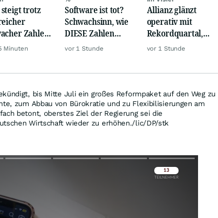
steigt trotz
Software ist tot?
Allianz glänzt
reicher
Schwachsinn, wie
operativ mit
acher Zahlen,
DIESE Zahlen
Rekordquartal,
 und Öl teurer
zeigen!
doch KI-Kosten
5 Minuten
vor 1 Stunde
vor 1 Stunde
dämpfen Gewinn
kündigt, bis Mitte Juli ein großes Reformpaket auf den Weg zu
nte, zum Abbau von Bürokratie und zu Flexibilisierungen am
ach betont, oberstes Ziel der Regierung sei die
utschen Wirtschaft wieder zu erhöhen./lic/DP/stk
Überspringen