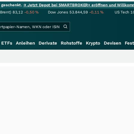
ie geschenkt.
→ Jetzt Depot bei SMARTBROKER+ eröffnen und Willkom
(Brent)
83,12
-0,50
%
Dow Jones
53.844,59
-0,11
%
US Tech 1
ETFs
Anleihen
Derivate
Rohstoffe
Krypto
Devisen
Fest