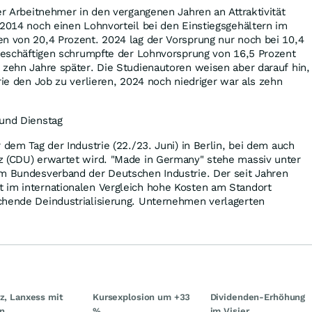
der Arbeitnehmer in den vergangenen Jahren an Attraktivität
 2014 noch einen Lohnvorteil bei den Einstiegsgehältern im
n von 20,4 Prozent. 2024 lag der Vorsprung nur noch bei 10,4
 Beschäftigen schrumpfte der Lohnvorsprung von 16,5 Prozent
 zehn Jahre später. Die Studienautoren weisen aber darauf hin,
rie den Job zu verlieren, 2024 noch niedriger war als zehn
 und Dienstag
 dem Tag der Industrie (22./23. Juni) in Berlin, bei dem auch
z (CDU) erwartet wird. "Made in Germany" stehe massiv unter
om Bundesverband der Deutschen Industrie. Der seit Jahren
 im internationalen Vergleich hohe Kosten am Standort
chende Deindustrialisierung. Unternehmen verlagerten
nz, Lanxess mit
Kursexplosion um +33
Dividenden-Erhöhung
n
%
im Visier