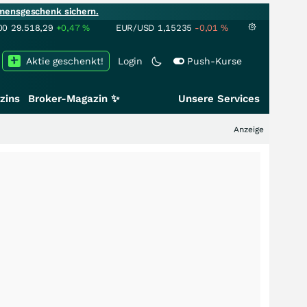
mensgeschenk sichern.
00
29.518,29
+0,47
%
EUR/USD
1,15235
-0,01
%
Aktie geschenkt!
Login
Push-Kurse
zins
Broker-Magazin ✨
Unsere Services
Anzeige