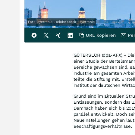
Foto: eyetronic - adobe stock - eyetronic
URL kopieren
Per
GÜTERSLOH (dpa-AFX) - Die Za
einer Studie der Bertelsmann
Bereiche gewachsen sind, san
Industrie am gesamten Arbei
teilte die Stiftung mit. Erst
Institut der deutschen Wirtsc
Grund sind im aktuellen Str
Entlassungen, sondern das Zö
Demnach haben sich bis 2019
parallel entwickelt. Doch se
Neueinstellungen gehen laut 
Beschäftigungsverhältnisse.