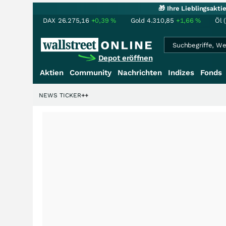
🎁 Ihre Lieblingsakt
DAX
26.275,16
+0,39
%
Gold
4.310,85
+1,66
%
Öl 
Depot eröffnen
Aktien
Community
Nachrichten
Indizes
Fonds
rdenstory?
+++
NEWS TICKER