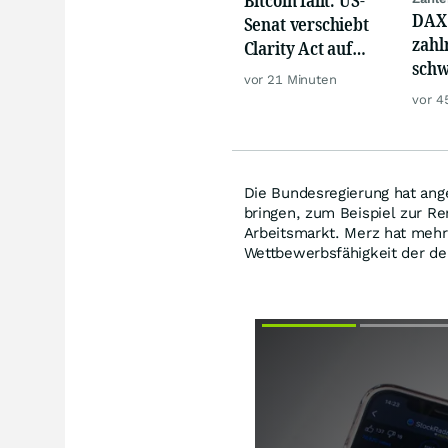
DAX 
Senat verschiebt
zahl
Clarity Act auf
schw
September
vor 21 Minuten
Gold
vor 4
Die Bundesregierung hat ange
bringen, zum Beispiel zur Re
Arbeitsmarkt. Merz hat mehrf
Wettbewerbsfähigkeit der de