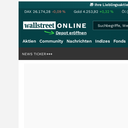
🎁 Ihre Lieblingsakt
DAX
26.174,28
-0,09
%
Gold
4.253,92
+0,32
%
Öl 
Depot eröffnen
Aktien
Community
Nachrichten
Indizes
Fonds
lliardenstory?
NEWS TICKER
+++