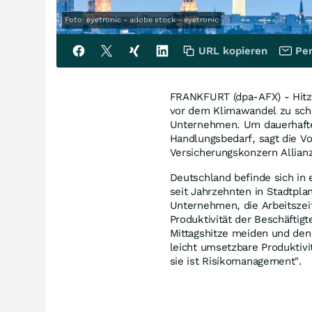
Foto: eyetronic - adobe stock - eyetronic
URL kopieren
Per
FRANKFURT (dpa-AFX) - Hitze
vor dem Klimawandel zu schü
Unternehmen. Um dauerhafte
Handlungsbedarf, sagt die Vo
Versicherungskonzern Allianz
Deutschland befinde sich in 
seit Jahrzehnten in Stadtpla
Unternehmen, die Arbeitszei
Produktivität der Beschäftig
Mittagshitze meiden und den 
leicht umsetzbare Produktivit
sie ist Risikomanagement".