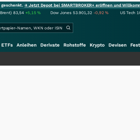
ie geschenkt.
→ Jetzt Depot bei SMARTBROKER+ eröffnen und Willkom
(Brent)
83,54
+5,15
%
Dow Jones
53.901,32
-0,92
%
US Tech 1
ETFs
Anleihen
Derivate
Rohstoffe
Krypto
Devisen
Fest