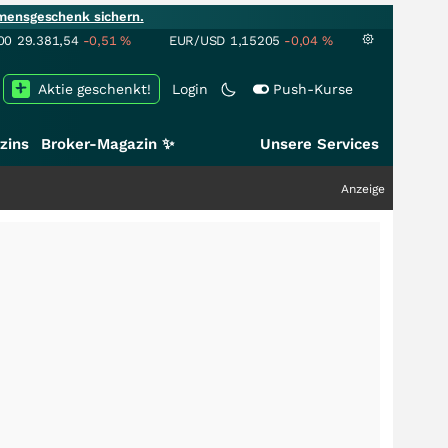
mensgeschenk sichern.
00
29.381,54
-0,51
%
EUR/USD
1,15205
-0,04
%
Aktie geschenkt!
Login
Push-Kurse
zins
Broker-Magazin ✨
Unsere Services
Anzeige