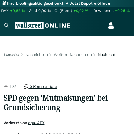
🎁 Ihre Lieblingsaktie geschenkt.
→ Jetzt Depot eröffnen
DAX
+0,69
%
Gold
0,00
%
Öl (Brent)
+0,02
%
Dow Jones
+0,25
%
Nachrichten
Weitere Nachrichten
Nachricht
Startseite
129
0 Kommentare
SPD gegen 'Mutmaßungen' bei
Grundsicherung
Verfasst von
dpa-AFX