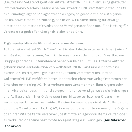
Qualität und Vollständigkeit der auf wallstreetONLINE zur Verfügung gestellten
Informationen.Machen Leser die bei wallstreetONLINE veröffentlichten Inhalte
zur Grundlage eigener Anlageentscheidungen, so geschieht dies auf eigenes
Risiko. Soweit rechtlich zulässig, schließen wir unsere Haftung für etwaige
direkt oder indirekt damit verbundene Vermögensschäden aus. Eine Haftung für
Vorsatz oder grobe Fahrlässigkeit bleibt unberührt.
Ergänzender Hinweis für Inhalte externer Autoren:
Auf die bei wallstreetONLINE veröffentlichten Inhalte externer Autoren (wie z.B.
von Gastkommentatoren, Nachrichtenagenturen oder nicht zur Smartbroker-
Gruppe gehörende Unternehmen) haben wir keinen Einfluss. Externe Autoren
gehören nicht der Redaktion von wallstreetONLINE an.Für die Inhalte sind
ausschließlich die jeweiligen externen Autoren verantwortlich. Ihre bei
wallstreetONLINE veröffentlichten Inhalte sind nicht von Anlageinteressen der
Smartbroker Holding AG, ihrer verbundenen Unternehmen, ihrer Organe oder
ihrer Mitarbeiter bestimmt und spiegeln nicht notwendigerweise die Meinungen
und Auffassungen ihrer Organe oder ihrer Mitarbeiter bzw. der Organe ihrer
verbundenen Unternehmen wider. Sie sind insbesondere nicht als Aufforderung
durch die Smartbroker Holding AG, ihre verbundenen Unternehmen, ihre Organe
oder ihrer Mitarbeiter zu verstehen, bestimmte Anlageprodukte zu kaufen oder
zu verkaufen oder eine bestimmte Anlagestrategie zu verfolgen. (
Ausführlicher
Disclaimer
)