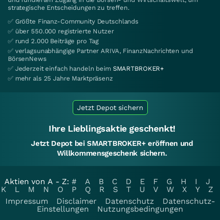
strategische Entscheidungen zu treffen.
✅ Größte Finanz-Community Deutschlands
✅ über 550.000 registrierte Nutzer
✅ rund 2.000 Beiträge pro Tag
✅ verlagsunabhängige Partner ARIVA, FinanzNachrichten und
BörsenNews
✅ Jederzeit einfach handeln beim
SMARTBROKER+
✅ mehr als 25 Jahre Marktpräsenz
Jetzt Depot sichern
Ihre Lieblingsaktie geschenkt!
Jetzt Depot bei SMARTBROKER+ eröffnen und
Willkommensgeschenk sichern.
Aktien von A - Z:
#
A
B
C
D
E
F
G
H
I
J
K
L
M
N
O
P
Q
R
S
T
U
V
W
X
Y
Z
Impressum
Disclaimer
Datenschutz
Datenschutz-
Einstellungen
Nutzungsbedingungen