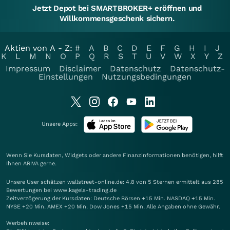
Jetzt Depot bei SMARTBROKER+ eröffnen und
Willkommensgeschenk sichern.
Aktien von A - Z:
#
A
B
C
D
E
F
G
H
I
J
K
L
M
N
O
P
Q
R
S
T
U
V
W
X
Y
Z
Impressum
Disclaimer
Datenschutz
Datenschutz-
Einstellungen
Nutzungsbedingungen
Unsere Apps:
Wenn Sie Kursdaten, Widgets oder andere Finanzinformationen benötigen, hilft
Ihnen
ARIVA
gerne.
Unsere User schätzen wallstreet-online.de: 4.8 von 5 Sternen ermittelt aus 285
Bewertungen bei www.kagels-trading.de
Zeitverzögerung der Kursdaten: Deutsche Börsen +15 Min. NASDAQ +15 Min.
NYSE +20 Min. AMEX +20 Min. Dow Jones +15 Min. Alle Angaben ohne Gewähr.
Werbehinweise: