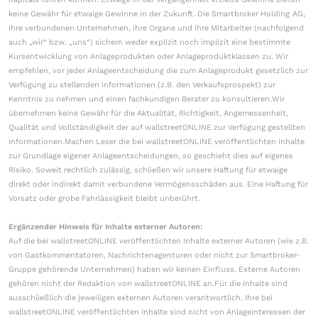
keine Gewähr für etwaige Gewinne in der Zukunft. Die Smartbroker Holding AG,
ihre verbundenen Unternehmen, ihre Organe und ihre Mitarbeiter (nachfolgend
auch „wir“ bzw. „uns“) sichern weder explizit noch implizit eine bestimmte
Kursentwicklung von Anlageprodukten oder Anlageproduktklassen zu. Wir
empfehlen, vor jeder Anlageentscheidung die zum Anlageprodukt gesetzlich zur
Verfügung zu stellenden Informationen (z.B. den Verkaufsprospekt) zur
Kenntnis zu nehmen und einen fachkundigen Berater zu konsultieren.Wir
übernehmen keine Gewähr für die Aktualität, Richtigkeit, Angemessenheit,
Qualität und Vollständigkeit der auf wallstreetONLINE zur Verfügung gestellten
Informationen.Machen Leser die bei wallstreetONLINE veröffentlichten Inhalte
zur Grundlage eigener Anlageentscheidungen, so geschieht dies auf eigenes
Risiko. Soweit rechtlich zulässig, schließen wir unsere Haftung für etwaige
direkt oder indirekt damit verbundene Vermögensschäden aus. Eine Haftung für
Vorsatz oder grobe Fahrlässigkeit bleibt unberührt.
Ergänzender Hinweis für Inhalte externer Autoren:
Auf die bei wallstreetONLINE veröffentlichten Inhalte externer Autoren (wie z.B.
von Gastkommentatoren, Nachrichtenagenturen oder nicht zur Smartbroker-
Gruppe gehörende Unternehmen) haben wir keinen Einfluss. Externe Autoren
gehören nicht der Redaktion von wallstreetONLINE an.Für die Inhalte sind
ausschließlich die jeweiligen externen Autoren verantwortlich. Ihre bei
wallstreetONLINE veröffentlichten Inhalte sind nicht von Anlageinteressen der