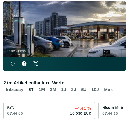
Foto: OpenAI
2 im Artikel enthaltene Werte
Intraday
5T
1M
3M
1J
3J
5J
10J
Max
BYD
Nissan Motor
-4,41
%
07:44:05
10,030
EUR
07:44:15