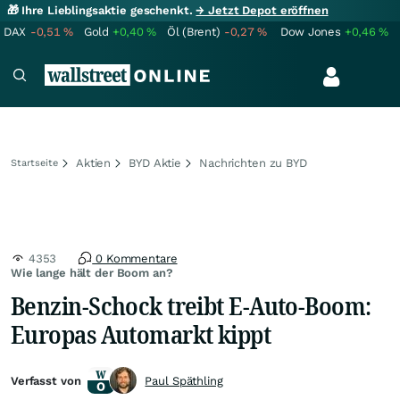
🎁 Ihre Lieblingsaktie geschenkt.
→ Jetzt Depot eröffnen
DAX
-0,51
%
Gold
+0,40
%
Öl (Brent)
-0,27
%
Dow Jones
+0,46
%
Aktien
BYD Aktie
Nachrichten zu BYD
Startseite
4353
0 Kommentare
Wie lange hält der Boom an?
Benzin-Schock treibt E-Auto-Boom:
Europas Automarkt kippt
Verfasst von
Paul Späthling