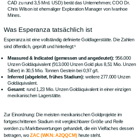
CAD zu rund 3,5 Mrd. USD) berät das Unternehmen; COO Dr.
Chris Wilson ist ehemaliger Exploration Manager von Ivanhoe
Mines.
Was Esperanza tatsächlich ist
Esperanza ist eine vollständig definierte Goldlagerstätte. Die Zahlen
sind öffentlich, geprüft und hinterlegt:⁵
Measured & Indicated (gemessen und angedeutet):
956.000
Unzen Goldäquivalent (913.000 Unzen Gold plus 8,51 Mio. Unzen
Silber) in 30,5 Mio. Tonnen Gestein bei 0,97 g/t.
Inferred (abgeleitet, frühes Stadium):
weitere 277.000 Unzen
Goldäquivalent.
Gesamt:
rund 1,23 Mio. Unzen Goldäquivalent in einer einzigen
mexikanischen Lagerstätte.
Zur Einordnung: Die meisten mexikanischen Goldprojekte im
fortgeschrittenen Stadium mit vergleichbarer Größe und Reife
werden zu Marktbewertungen gehandelt, die ein Vielfaches dessen
betragen, wo
ZAC (WKN: A2QQCM)
heute steht.