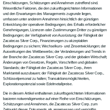
Einschätzungen, Schätzungen und Annahmen zutreffend sind.
Wesentliche Faktoren, die den zukunftsgerichteten Informationen
und den Erwartungen des Managements zugrunde liegen,
umfassen unter anderem Annahmen hinsichtlich der günstigen
Entwicklung der operativen Bedingungen; des Erhalts erforderlicher
Genehmigungen, Lizenzen oder Zustimmungen Dritter zu günstigen
Bedingungen; der Verfügbarkeit von Ausrüstung; der Fähigkeit der
Zacatecas Silver Corp., Finanzierungen zu akzeptablen
Bedingungen zu sichern; Wechselkurs- und Zinsentwicklungen; der
Auswirkungen des Wettbewerbs; der Veränderungen und Trends in
der Branche der Zacatecas Silver Corp. und der globalen Wirtschaft;
Änderungen von Gesetzen, Regeln, Vorschriften und globalen
Standards; der Fähigkeit der Zacatecas Silver Corp., ihren
Marktanteil auszubauen; der Fähigkeit der Zacatecas Silver Corp.,
Schlüsselpersonal zu halten; Transaktionsmöglichkeiten,
Explorationspotenzial sowie Edelmetallpreise.
Die in diesem Artikel enthaltenen zukunftsgerichteten Informationen
basieren notwendigerweise auf einer Reihe von Einschätzungen,
Schätzungen und Annahmen, die Zacatecas Silver Corp. zum
Zeitpunkt dieses Dokuments als angemessen und vernünftig