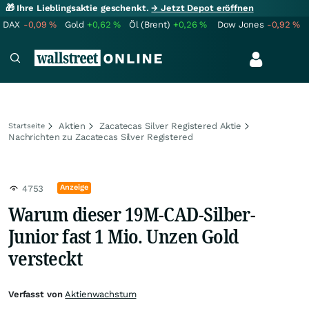
🎁 Ihre Lieblingsaktie geschenkt.
→ Jetzt Depot eröffnen
DAX
-0,09
%
Gold
+0,62
%
Öl (Brent)
+0,26
%
Dow Jones
-0,92
%
Aktien
Zacatecas Silver Registered Aktie
Startseite
Nachrichten zu Zacatecas Silver Registered
Anzeige
4753
Warum dieser 19M-CAD-Silber-
Junior fast 1 Mio. Unzen Gold
versteckt
Verfasst von
Aktienwachstum