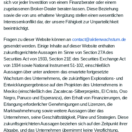
sich vor jeder Investition von einem Finanzberater oder einem
zugelassenen Broker-Dealer beraten lassen. Diese Beziehung
sowie die von uns erhaltene Vergütung stellen einen wesentlichen
Interessenkonflikt dar, der unsere Fähigkeit zur Unparteilichkeit
beeinträchtigt.
Fragen zu dieser Website können an
contact@aktienwachstum.de
gesendet werden. Einige Inhalte auf dieser Website enthalten
zukunftsgerichtete Aussagen im Sinne von Section 27A des
Securities Act von 1933, Section 21E des Securities Exchange Act
von 1934 sowie National Instrument 51-102, einschließlich
Aussagen über unter anderem das erwartete fortgesetzte
Wachstum des Unternehmens, die zukünftigen Explorations- und
Entwicklungsergebnisse auf den Projekten des Unternehmens in
Mexiko (einschließlich des Zacatecas-Silberprojekts, El Cristo, Oso
Negro, Panuco und Esperanza), den Erhalt von Finanzierungen, die
Erlangung erforderlicher Genehmigungen und Lizenzen, die
Marktwahrnehmung sowie weitere Aussagen über das
Unternehmen, seine Geschäftstätigkeit, Pläne und Strategien. Diese
zukunftsgerichteten Aussagen beziehen sich auf den Zeitpunkt ihrer
Abgabe, und das Unternehmen übernimmt keine Verpflichtung,