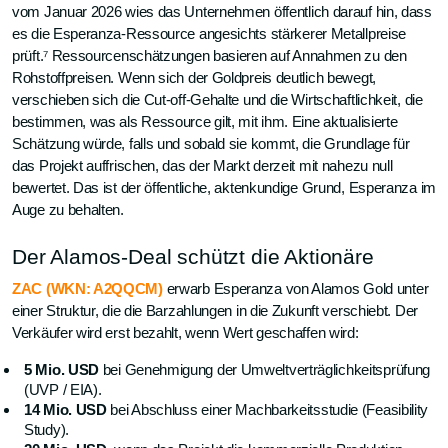
vom Januar 2026 wies das Unternehmen öffentlich darauf hin, dass
es die Esperanza-Ressource angesichts stärkerer Metallpreise
prüft.⁷ Ressourcenschätzungen basieren auf Annahmen zu den
Rohstoffpreisen. Wenn sich der Goldpreis deutlich bewegt,
verschieben sich die Cut-off-Gehalte und die Wirtschaftlichkeit, die
bestimmen, was als Ressource gilt, mit ihm. Eine aktualisierte
Schätzung würde, falls und sobald sie kommt, die Grundlage für
das Projekt auffrischen, das der Markt derzeit mit nahezu null
bewertet. Das ist der öffentliche, aktenkundige Grund, Esperanza im
Auge zu behalten.
Der Alamos-Deal schützt die Aktionäre
ZAC (WKN: A2QQCM)
erwarb Esperanza von Alamos Gold unter
einer Struktur, die die Barzahlungen in die Zukunft verschiebt. Der
Verkäufer wird erst bezahlt, wenn Wert geschaffen wird:
5 Mio. USD
bei Genehmigung der Umweltverträglichkeitsprüfung
(UVP / EIA).
14 Mio. USD
bei Abschluss einer Machbarkeitsstudie (Feasibility
Study).