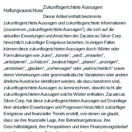
Zukunftsgerichtete Aussagen
Haftungsausschluss
Dieser Artikel enthält bestimmte
zukunftsgerichtete Aussagen und zukunftsgerichtete Informationen
(zusammen „zukunftsgerichtete Aussagen"), die sich auf die
aktuellen Erwartungen und Ansichten der Zacatecas Silver Corp.
hinsichtlich zukünftiger Ereignisse beziehen. In einigen Fällen
können diese zukunftsgerichteten Aussagen durch Wörter oder
Formulierungen wie „kann", „könnte", „wird", „erwarten",
„antizipieren", „schätzen", „beabsichtigen", „planen", „anzeigen",
„anstreben", „glauben", „vorhersagen" oder „wahrscheinlich" sowie
deren Verneinungen oder grammatikalische Variationen oder andere
ähnliche Ausdrücke identifiziert werden, die dazu bestimmt sind,
zukunftsgerichtete Aussagen zu kennzeichnen, obwohl nicht alle
zukunftsgerichteten Aussagen solche Wörter enthalten. Zacatecas
Silver Corp. hat diese zukunftsgerichteten Aussagen auf Grundlage
ihrer aktuellen Erwartungen und Prognosen hinsichtlich zukünftiger
Ereignisse und finanzieller Trends erstellt, von denen sie glaubt,
dass sie ihre finanzielle Lage, ihre Betriebsergebnisse, ihre
Geschäftstätigkeit, ihre Perspektiven und ihren Finanzierungsbedarf