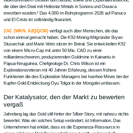
silberführendem Gestein durchteufte, sowie drei Explorationsblöcke,
die über den Deal mit Heliostar Metals in Sonora und Oaxaca
erworben wurden.² Das 4.000-m-Bohrprogramm 2026 auf Panuco
und El Cristo ist vollständig finanziert.
ZAC (WKN: A2QQCM)
verfügt auch über Menschen, die das
schon einmal gemacht haben. Die K92-Mining-Mitgründer Bryan
Slusarchuk und Mario Vetro sitzen im Beirat. Sie entwickelten K92
von einem Micro-Cap mit unter 50 Mio. CAD zu einer
milliardenschweren, produzierenden Goldmine in Kainantu in
Papua-Neuguinea. Chefgeologe Dr. Chris Wilson ist ein
Explorationsveteran mit 40 Jahren Erfahrung, dessen frühere
Funktionen die des Exploration Managers bei Ivanhoe Mines bei der
Kupfer-Gold-Entdeckung Oyu Tolgoi in der Mongolei umfassen.
Der Katalysator, den der Markt zu bewerten
vergaß
Jahrelang lag das Gold still hinter der Silber-Story, mit nahezu nichts
bewertet. Was ein solches Setup verändert, ist Information. Das
Unternehmen hat erklärt, dass es die Esperanza-Ressource in