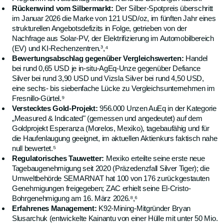
Rückenwind vom Silbermarkt:
Der Silber-Spotpreis überschritt
im Januar 2026 die Marke von 121 USD/oz, im fünften Jahr eines
strukturellen Angebotsdefizits in Folge, getrieben von der
Nachfrage aus Solar-PV, der Elektrifizierung im Automobilbereich
(EV) und KI-Rechenzentren.³,⁴
Bewertungsabschlag gegenüber Vergleichswerten:
Handel
bei rund 0,65 USD je in-situ-AgEq-Unze gegenüber Defiance
Silver bei rund 3,90 USD und Vizsla Silver bei rund 4,50 USD,
eine sechs- bis siebenfache Lücke zu Vergleichsunternehmen im
Fresnillo-Gürtel.⁹
Verstecktes Gold-Projekt:
956.000 Unzen AuEq in der Kategorie
„Measured & Indicated" (gemessen und angedeutet) auf dem
Goldprojekt Esperanza (Morelos, Mexiko), tagebaufähig und für
die Haufenlaugung geeignet, im aktuellen Aktienkurs faktisch nahe
null bewertet.⁵
Regulatorisches Tauwetter:
Mexiko erteilte seine erste neue
Tagebaugenehmigung seit 2020 (Präzedenzfall Silver Tiger); die
Umweltbehörde SEMARNAT hat 100 von 176 zurückgestauten
Genehmigungen freigegeben; ZAC erhielt seine El-Cristo-
Bohrgenehmigung am 16. März 2026.⁸,⁶
Erfahrenes Management:
K92-Mining-Mitgründer Bryan
Slusarchuk (entwickelte Kainantu von einer Hülle mit unter 50 Mio.