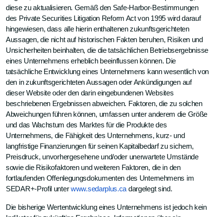
diese zu aktualisieren. Gemäß den Safe-Harbor-Bestimmungen
des Private Securities Litigation Reform Act von 1995 wird darauf
hingewiesen, dass alle hierin enthaltenen zukunftsgerichteten
Aussagen, die nicht auf historischen Fakten beruhen, Risiken und
Unsicherheiten beinhalten, die die tatsächlichen Betriebsergebnisse
eines Unternehmens erheblich beeinflussen können. Die
tatsächliche Entwicklung eines Unternehmens kann wesentlich von
den in zukunftsgerichteten Aussagen oder Ankündigungen auf
dieser Website oder den darin eingebundenen Websites
beschriebenen Ergebnissen abweichen. Faktoren, die zu solchen
Abweichungen führen können, umfassen unter anderem die Größe
und das Wachstum des Marktes für die Produkte des
Unternehmens, die Fähigkeit des Unternehmens, kurz- und
langfristige Finanzierungen für seinen Kapitalbedarf zu sichern,
Preisdruck, unvorhergesehene und/oder unerwartete Umstände
sowie die Risikofaktoren und weiteren Faktoren, die in den
fortlaufenden Offenlegungsdokumenten des Unternehmens im
SEDAR+-Profil unter
www.sedarplus.ca
dargelegt sind.
Die bisherige Wertentwicklung eines Unternehmens ist jedoch kein