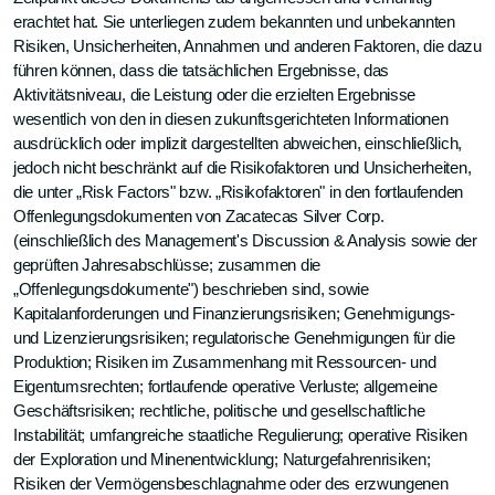
erachtet hat. Sie unterliegen zudem bekannten und unbekannten
Risiken, Unsicherheiten, Annahmen und anderen Faktoren, die dazu
führen können, dass die tatsächlichen Ergebnisse, das
Aktivitätsniveau, die Leistung oder die erzielten Ergebnisse
wesentlich von den in diesen zukunftsgerichteten Informationen
ausdrücklich oder implizit dargestellten abweichen, einschließlich,
jedoch nicht beschränkt auf die Risikofaktoren und Unsicherheiten,
die unter „Risk Factors" bzw. „Risikofaktoren" in den fortlaufenden
Offenlegungsdokumenten von Zacatecas Silver Corp.
(einschließlich des Management's Discussion & Analysis sowie der
geprüften Jahresabschlüsse; zusammen die
„Offenlegungsdokumente") beschrieben sind, sowie
Kapitalanforderungen und Finanzierungsrisiken; Genehmigungs-
und Lizenzierungsrisiken; regulatorische Genehmigungen für die
Produktion; Risiken im Zusammenhang mit Ressourcen- und
Eigentumsrechten; fortlaufende operative Verluste; allgemeine
Geschäftsrisiken; rechtliche, politische und gesellschaftliche
Instabilität; umfangreiche staatliche Regulierung; operative Risiken
der Exploration und Minenentwicklung; Naturgefahrenrisiken;
Risiken der Vermögensbeschlagnahme oder des erzwungenen