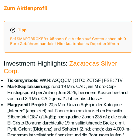
Zum Aktienprofil
Tipp
Bei SMARTBROKER+ können Sie Aktien auf Gettex schon ab 0
Euro Gebühren handeln! Hier kostenloses Depot eröffnen
Investment-Highlights:
Zacatecas Silver
Corp.
Tickersymbole:
WKN: A2QQCM | OTC: ZCTSF | FSE: 7TV
Marktkapitalisierung:
rund 19 Mio. CAD, ein Micro-Cap-
Einstiegspunkt per Anfang Juni 2026, bei einem Kassenbestand
von rund 2,4 Mio. CAD gemäß Jahresabschluss.¹
Flaggschiff-Projekt:
20,5 Mio. Unzen AgEq in der Kategorie
„Inferred" (abgeleitet) auf Panuco im mexikanischen Fresnillo-
Silbergürtel (187 g/t AgEq; hochgradige Zonen 235 g/t); die erste
El-Cristo-Bohrung durchteufte 19 m sulfidführende Brekzie mit
Pyrit, Galenit (Bleiglanz) und Sphalerit (Zinkblende); das 4.000-m-
Programm ist vollständig finanziert und die Bohrungen laufen.²