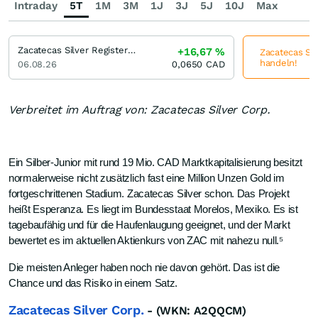
Intraday
5T
1M
3M
1J
3J
5J
10J
Max
Zacatecas Silver Registered
+16,67
%
Zacatecas Sil
handeln!
06.08.26
0,0650
CAD
Verbreitet im Auftrag von: Zacatecas Silver Corp.
Ein Silber-Junior mit rund 19 Mio. CAD Marktkapitalisierung besitzt
normalerweise nicht zusätzlich fast eine Million Unzen Gold im
fortgeschrittenen Stadium. Zacatecas Silver schon. Das Projekt
heißt Esperanza. Es liegt im Bundesstaat Morelos, Mexiko. Es ist
tagebaufähig und für die Haufenlaugung geeignet, und der Markt
bewertet es im aktuellen Aktienkurs von ZAC mit nahezu null.⁵
Die meisten Anleger haben noch nie davon gehört. Das ist die
Chance und das Risiko in einem Satz.
Zacatecas Silver Corp.
- (WKN: A2QQCM)