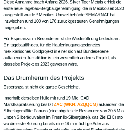
Diese Annahme brach Anfang 2026. Silver Tiger Metals erhielt die
erste neue Tagebau-Bergbaugenehmigung, die in Mexiko seit 2020
ausgestellt wurde.⁸ Mexikos Umweltbehörde SEMARNAT hat
inzwischen rund 100 von 176 zurückgestauten Genehmigungen
freigegeben.
Für Esperanza im Besonderen ist die Wiederöffnung bedeutsam.
Ein tagebaufähiges, für die Haufenlaugung geeignetes
mexikanisches Goldprojekt in einer sich auf Bundesebene
auftauenden Jurisdiktion ist ein wesentlich anderes Projekt, als
dasselbe Projekt es 2023 gewesen wäre.
Das Drumherum des Projekts
Esperanza ist nicht die ganze Geschichte.
Innerhalb derselben Hülle mit rund 19 Mio. CAD
Marktkapitalisierung besitzt
ZAC (WKN: A2QQCM)
außerdem die
Silberlagerstätte Panuco (eine abgeleitete Ressource von 20,5 Mio.
Unzen Silberäquivalent im Fresnillo-Silbergürtel), das Ziel El Cristo,
wo die erste Bohrung bereits eine 19 m mächtige Ader aus