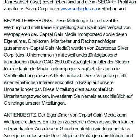
Jahresabschlüsse) beschrieben sind und die im SEDAR+-Profil von
Zacatecas Silver Corp. unter
www.sedarplus.ca
verfügbar sind.
BEZAHLTE WERBUNG. Diese Mitteilung ist eine bezahlte
Werbung und stellt keine Empfehlung zum Kauf oder Verkauf von
Wertpapieren dar. Capital Gain Media Incorporated sowie deren
Eigentümer, Direktoren, Mitarbeiter und Rechtsnachfolger
(zusammen „Capital Gain Media") wurden von Zacatecas Silver
Corp. (das „Unternehmen") mit zweihundertfünfzigtausend
kanadischen Dollar (CAD 250.000) zuzüglich anfallender Steuern
für eine laufende Marketingkampagne vergütet, die auch die
Veröffentlichung dieses Artikels umfasst. Diese Vergütung stellt
einen erheblichen Interessenkonflikt in Bezug auf unsere
Unparteilichkeit dar. Diese Mitteilung dient ausschließlich
Unterhaltungszwecken. Investieren Sie niemals ausschließlich auf
Grundlage unserer Mitteilungen.
AKTIENBESITZ. Der Eigentümer von Capital Gain Media kann
Wertpapiere dieses Emittenten zu eigenen Gewinnzwecken kaufen
oder verkaufen. Aus diesem Grund empfehlen wir dringend, dass
Sie eigene umfassende Due-Diligence-Prüfungen durchführen und