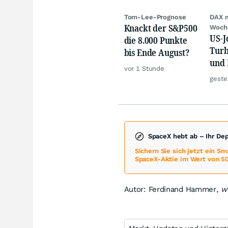
Tom-Lee-Prognose
DAX 
Knackt der S&P500
Woch
US-J
die 8.000 Punkte
Turb
bis Ende August?
und 
vor 1 Stunde
Gold
geste
SpaceX hebt ab – Ihr De
Sichern Sie sich jetzt ein S
SpaceX-Aktie im Wert von 50
Autor: Ferdinand Hammer,
w