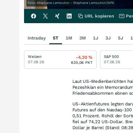
Foto: Stephane Lemouton - Stephane Lemouton/SIPA
URL kopieren
Per
Intraday
5T
1M
3M
1J
3J
5J
1
Weizen
S&P 500
-4,20
%
07.08.26
07.08.26
635,06
PKT
Laut US-Medienberichten ha
Pezeshkian ein Memorandum 
Friedensabkommen ebnen so
US-Aktienfutures legten dar
Futures auf den Nasdaq-100
0,51 Prozent. Rohöl der Sor
fiel auf 74,22 US-Dollar. Br
Dollar je Barrel (Stand: 08: