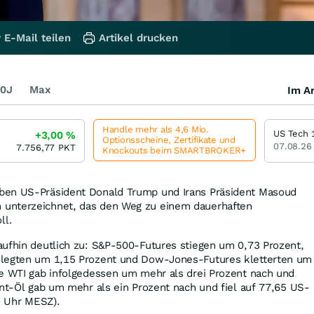
 E-Mail teilen
Artikel drucken
0J
Max
Im Ar
Handle mehr als 4,6 Mio.
US Tech 
+3,00
%
Optionsscheine, Zertifikate und
07.08.26
7.756,77
PKT
Knockouts beim SMARTBROKER+
ben US-Präsident Donald Trump und Irans Präsident Masoud
unterzeichnet, das den Weg zu einem dauerhaften
ll.
aufhin deutlich zu: S&P-500-Futures stiegen um 0,73 Prozent,
 legten um 1,15 Prozent und Dow-Jones-Futures kletterten um
te WTI gab infolgedessen um mehr als drei Prozent nach und
ent-Öl gab um mehr als ein Prozent nach und fiel auf 77,65 US-
39 Uhr MESZ).