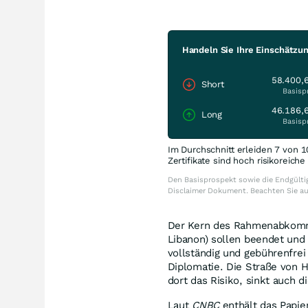
Handeln Sie Ihre Einschätzu
58.400,
Short
Basisp
46.186,
Long
Basisp
Im Durchschnitt erleiden 7 von 1
Zertifikate sind hoch risikoreich
Den Basisprospekt sowie die Endgültig
Disclaimer Dokument. Beachten Sie a
Der Kern des Rahmenabkommen
Libanon) sollen beendet und
vollständig und gebührenfrei
Diplomatie. Die Straße von H
dort das Risiko, sinkt auch 
Laut
CNBC
enthält das Papie