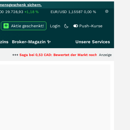
mensgeschenk sichern.
00
29.728,93
+1,18
%
EUR/USD
1,15587
0,00
%
Aktie geschenkt!
Login
Push-Kurse
zins
Broker-Magazin ✨
Unsere Services
a bei 0,53 CAD: Bewertet der Markt noch immer nur die Hälfte der Story?
Anzeige
+