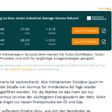
Anzeige
ng zu Dow Jones Industrial Average Excess Return!
66€
37,95
× 8,76
Zum Produkt
reis
Ask
Hebel
64€
68,03
× 8,01
Zum Produkt
reis
Ask
Hebel
0 Kleinanlegern Verluste beim Handel mit Turbo-Zertifikaten. Turbo-
e Produkte und nicht für langfristige Anlagestrategien geeignet.
en Bedingungen und die Basisinformationsblätter erhalten Sie bei Klick auf das
uch die
weiteren Hinweise
zu dieser Werbung.
s ist weitreichend: Alle militärischen Einsätze (auch im
 die Straße von Hormus für mindestens 60 Tage wieder
 geöffnet werden. Für die Märkte ist das mehr als nur
ormus ist eine der wichtigsten Energieadern der Welt. Sinkt
die Angst vor neuen Preisschocks bei Öl und Gas.
r außerdem Punkte dazu, wie mit den Beständen an