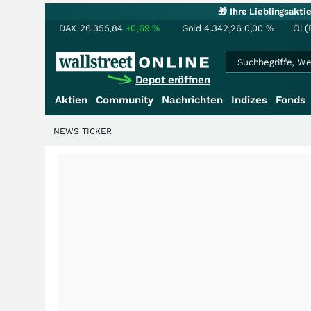
🎁 Ihre Lieblingsakt
DAX
26.355,84
+0,69
%
Gold
4.342,26
0,00
%
Öl (
Depot eröffnen
Aktien
Community
Nachrichten
Indizes
Fonds
NEWS TICKER