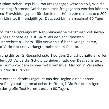
 Islamischen Republik Iran umgegangen werden soll, wie die
ie eingefrorenen Gelder des Irans freigegeben werden können
nd Entwicklungsplan für den Iran in Höhe von mindestens 300
n könnte. Ein endgültiger Deal soll binnen maximal 60 Tagen
politische Sprengkraft. Republikanische Senatoren kritisieren
dy bezeichnete es laut
CNBC
als den schlimmsten
 Jahrzehnten. Thom Tillis verwies auf hohe Kriegskosten,
d Verletzte und verlangte mehr als 14 Punkte.
ung dürfte für Gesprächsstoff sorgen. Zunächst hatte er offen
dent JD Vance die Schuld zu geben, falls der Deal scheitert.
e Trump vor dem Dinner mit Emmanuel Macron in Versailles
t unter das Papier.
ie entscheidende Frage: Ist das der Beginn eines echten
ze Rallye auf diplomatischer Hoffnung? Die Futures zeigen
 der große Test kommt erst in 60 Tagen.