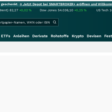
ie geschenkt.
→ Jetzt Depot bei SMARTBROKER+ eröffnen und Willkom
Brent)
82,27
+0,02
%
Dow Jones
54.036,10
+0,25
%
US Tech 1
ETFs
Anleihen
Derivate
Rohstoffe
Krypto
Devisen
Fest
+++
Sag