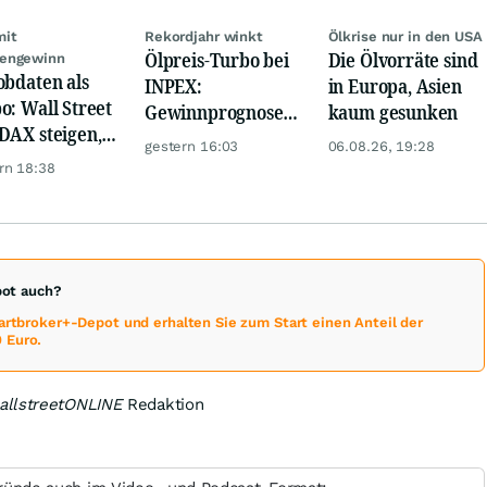
mit
Rekordjahr winkt
Ölkrise nur in den USA
Ölpreis-Turbo bei
Die Ölvorräte sind
engewinn
obdaten als
INPEX:
in Europa, Asien
o: Wall Street
Gewinnprognose
kaum gesunken
DAX steigen,
schießt auf
gestern 16:03
06.08.26, 19:28
 glänzt
Rekordhoch
rn 18:38
pot auch?
martbroker+-Depot und erhalten Sie zum Start einen Anteil der
 Euro.
allstreetONLINE
Redaktion