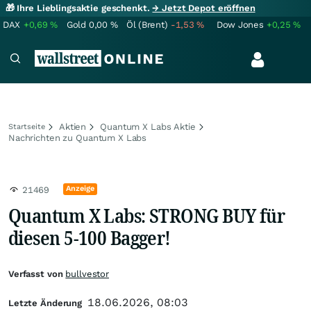
🎁 Ihre Lieblingsaktie geschenkt.
→ Jetzt Depot eröffnen
DAX
+0,69
%
Gold
0,00
%
Öl (Brent)
-1,53
%
Dow Jones
+0,25
%
Aktien
Quantum X Labs Aktie
Startseite
Nachrichten zu Quantum X Labs
Anzeige
21469
Quantum X Labs: STRONG BUY für
diesen 5-100 Bagger!
Verfasst von
bullvestor
18.06.2026, 08:03
Letzte Änderung