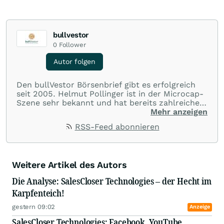
bullvestor
0
Follower
Autor folgen
Den bullVestor Börsenbrief gibt es erfolgreich
seit 2005. Helmut Pollinger ist in der Microcap-
Szene sehr bekannt und hat bereits zahlreiche
Erfolgsunternehmen identifiziert. Sein
Mehr anzeigen
Börsenbrief zeichnet sich insbesondere durch
RSS-Feed abonnieren
Helmuts Expertise im Rohstoff- und
Technologiesektor aus. So entdeckte er als einer
der ersten Erfolgsstories wie Moto Goldmines
(Übernahme durch einen Major um rund 500
Weitere Artikel des Autors
Mio. kanadische Dollar) oder Exeter Resource
(Spin-Out Übernahme um 414 Mio. kanadische
Die Analyse: SalesCloser Technologies – der Hecht im
Dollar).
Karpfenteich!
gestern 09:02
Anzeige
SalesCloser Technologies: Facebook, YouTube,