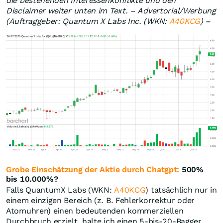
die bestehenden Interessenkonflikte und den
Disclaimer weiter unten im Text. – Advertorial/Werbung
(Auftraggeber: Quantum X Labs Inc. (WKN:
A40KCG
) –
Grobe Einschätzung der Aktie durch Chatgpt:
500%
bis 10.000%?
Falls QuantumX Labs (WKN:
A40KCG
) tatsächlich nur in
einem einzigen Bereich (z. B. Fehlerkorrektur oder
Atomuhren) einen bedeutenden kommerziellen
Durchbruch erzielt, halte ich einen 5-bis-20-Bagger