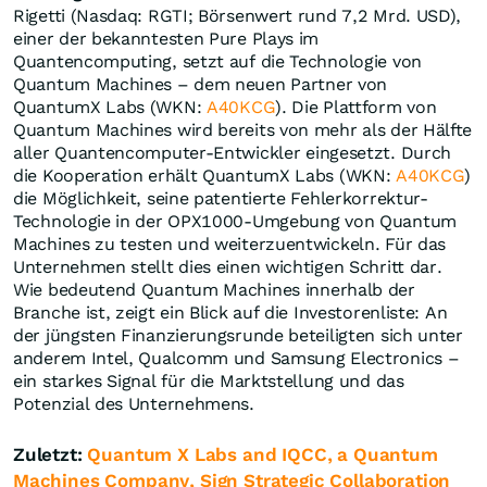
Rigetti (Nasdaq: RGTI; Börsenwert rund 7,2 Mrd. USD),
einer der bekanntesten Pure Plays im
Quantencomputing, setzt auf die Technologie von
Quantum Machines – dem neuen Partner von
QuantumX Labs (WKN:
A40KCG
). Die Plattform von
Quantum Machines wird bereits von mehr als der Hälfte
aller Quantencomputer-Entwickler eingesetzt. Durch
die Kooperation erhält QuantumX Labs (WKN:
A40KCG
)
die Möglichkeit, seine patentierte Fehlerkorrektur-
Technologie in der OPX1000-Umgebung von Quantum
Machines zu testen und weiterzuentwickeln. Für das
Unternehmen stellt dies einen wichtigen Schritt dar.
Wie bedeutend Quantum Machines innerhalb der
Branche ist, zeigt ein Blick auf die Investorenliste: An
der jüngsten Finanzierungsrunde beteiligten sich unter
anderem Intel, Qualcomm und Samsung Electronics –
ein starkes Signal für die Marktstellung und das
Potenzial des Unternehmens.
Zuletzt:
Quantum X Labs and IQCC, a Quantum
Machines Company, Sign Strategic Collaboration