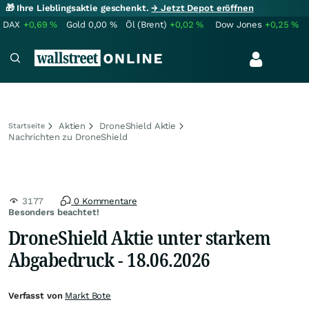
🎁 Ihre Lieblingsaktie geschenkt.
→ Jetzt Depot eröffnen
DAX
+0,69
%
Gold
0,00
%
Öl (Brent)
+0,02
%
Dow Jones
+0,25
%
Aktien
DroneShield Aktie
Startseite
Nachrichten zu DroneShield
3177
0 Kommentare
Besonders beachtet!
DroneShield Aktie unter starkem
Abgabedruck - 18.06.2026
Verfasst von
Markt Bote