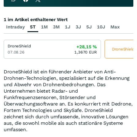
1 im Artikel enthaltener Wert
Intraday
5T
1M
3M
1J
3J
5J
10J
Max
DroneShield
+28,15
%
DroneShield j
07.08.26
1,3670
EUR
DroneShield ist ein führender Anbieter von Anti-
Drohnen-Technologien, spezialisiert auf die Erkennung
und Abwehr von Drohnenbedrohungen. Das
Unternehmen bietet Radar- und
Funkfrequenzsensoren, Störsender und
Überwachungssoftware an. Es konkurriert mit Dedrone,
Fortem Technologies und SkySafe. DroneShield
zeichnet sich durch umfassende, innovative Lösungen
aus, die sowohl mobile als auch stationäre Systeme
umfassen.