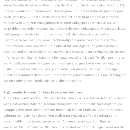
keine Gewähr für etwaige Gewinne in der Zukunft. Die Smartbroker Holding AG,
ihre verbundenen Unternehmen, ihre Organe und ihre Mitarbeiter (nachfolgend
auch „wir“ bzw. „uns“) sichern weder explizit noch implizit eine bestimmte
Kursentwicklung von Anlageprodukten oder Anlageproduktklassen zu. Wir
empfehlen, vor jeder Anlageentscheidung die zum Anlageprodukt gesetzlich zur
Verfügung zu stellenden Informationen (z.B. den Verkaufsprospekt) zur
Kenntnis zu nehmen und einen fachkundigen Berater zu konsultieren.Wir
übernehmen keine Gewähr für die Aktualität, Richtigkeit, Angemessenheit,
Qualität und Vollständigkeit der auf wallstreetONLINE zur Verfügung gestellten
Informationen.Machen Leser die bei wallstreetONLINE veröffentlichten Inhalte
zur Grundlage eigener Anlageentscheidungen, so geschieht dies auf eigenes
Risiko. Soweit rechtlich zulässig, schließen wir unsere Haftung für etwaige
direkt oder indirekt damit verbundene Vermögensschäden aus. Eine Haftung für
Vorsatz oder grobe Fahrlässigkeit bleibt unberührt.
Ergänzender Hinweis für Inhalte externer Autoren:
Auf die bei wallstreetONLINE veröffentlichten Inhalte externer Autoren (wie z.B.
von Gastkommentatoren, Nachrichtenagenturen oder nicht zur Smartbroker-
Gruppe gehörende Unternehmen) haben wir keinen Einfluss. Externe Autoren
gehören nicht der Redaktion von wallstreetONLINE an.Für die Inhalte sind
ausschließlich die jeweiligen externen Autoren verantwortlich. Ihre bei
wallstreetONLINE veröffentlichten Inhalte sind nicht von Anlageinteressen der