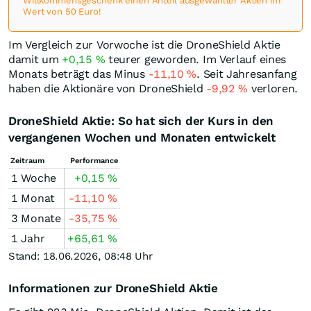
Willkommensgeschenk einen Anteil ausgewählter Aktien im
Wert von 50 Euro!
Im Vergleich zur Vorwoche ist die DroneShield Aktie
damit um
+0,15
%
teurer geworden. Im Verlauf eines
Monats beträgt das Minus
-11,10
%
. Seit Jahresanfang
haben die Aktionäre von DroneShield
-9,92
%
verloren.
DroneShield Aktie: So hat sich der Kurs in den
vergangenen Wochen und Monaten entwickelt
Zeitraum
Performance
1 Woche
+0,15
%
1 Monat
-11,10
%
3 Monate
-35,75
%
1 Jahr
+65,61
%
Stand: 18.06.2026, 08:48 Uhr
Informationen zur DroneShield Aktie