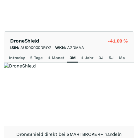
DroneShield
-41,09
%
ISIN:
AU000000DRO2
WKN:
A2DMAA
Intraday
5 Tage
1 Monat
3M
1 Jahr
3J
5J
Max
DroneShield direkt bei SMARTBROKER+ handeln