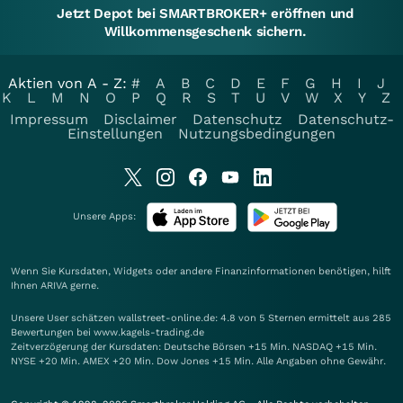
Jetzt Depot bei SMARTBROKER+ eröffnen und
Willkommensgeschenk sichern.
Aktien von A - Z:
#
A
B
C
D
E
F
G
H
I
J
K
L
M
N
O
P
Q
R
S
T
U
V
W
X
Y
Z
Impressum
Disclaimer
Datenschutz
Datenschutz-
Einstellungen
Nutzungsbedingungen
Unsere Apps:
Wenn Sie Kursdaten, Widgets oder andere Finanzinformationen benötigen, hilft
Ihnen
ARIVA
gerne.
Unsere User schätzen wallstreet-online.de: 4.8 von 5 Sternen ermittelt aus 285
Bewertungen bei www.kagels-trading.de
Zeitverzögerung der Kursdaten: Deutsche Börsen +15 Min. NASDAQ +15 Min.
NYSE +20 Min. AMEX +20 Min. Dow Jones +15 Min. Alle Angaben ohne Gewähr.