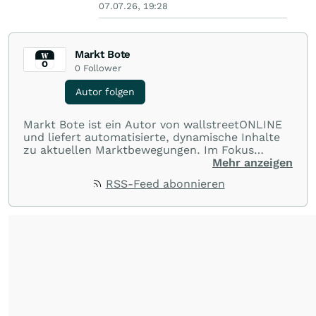
07.07.26, 19:28
Markt Bote
0
Follower
Autor folgen
Markt Bote ist ein Autor von wallstreetONLINE
und liefert automatisierte, dynamische Inhalte
zu aktuellen Marktbewegungen. Im Fokus
stehen Tops und Flops, Branchentrends und
Mehr anzeigen
Impulse aus der Community. Ob Tech-Aktien,
RSS-Feed abonnieren
Rohstoffe oder Krypto – die Beiträge sind kurz,
prägnant und regen zur Diskussion an, sodass
Leser schnell einen Überblick gewinnen und
eigene Marktideen entwickeln können.