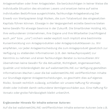
Anlageverhalten oder ihren Anlagezielen. Sie berücksichtigen in keiner Weise die
individuelle Situation des einzelnen Lesers und ersetzen keine auf seine
individuellen Bedürfnisse ausgerichtete, fachkundige Anlageberatung.Der
Erwerb von Wertpapieren birgt Risiken, die zum Totalverlust des eingesetzten
Kapitals führen können. Etwaige in der Vergangenheit erzielte Gewinne bieten
keine Gewähr für etwaige Gewinne in der Zukunft. Die Smartbroker Holding AG,
ihre verbundenen Unternehmen, ihre Organe und ihre Mitarbeiter (nachfolgend
auch „wir“ bzw. „uns“) sichern weder explizit noch implizit eine bestimmte
Kursentwicklung von Anlageprodukten oder Anlageproduktklassen zu. Wir
empfehlen, vor jeder Anlageentscheidung die zum Anlageprodukt gesetzlich zur
Verfügung zu stellenden Informationen (z.B. den Verkaufsprospekt) zur
Kenntnis zu nehmen und einen fachkundigen Berater zu konsultieren.Wir
übernehmen keine Gewähr für die Aktualität, Richtigkeit, Angemessenheit,
Qualität und Vollständigkeit der auf wallstreetONLINE zur Verfügung gestellten
Informationen.Machen Leser die bei wallstreetONLINE veröffentlichten Inhalte
zur Grundlage eigener Anlageentscheidungen, so geschieht dies auf eigenes
Risiko. Soweit rechtlich zulässig, schließen wir unsere Haftung für etwaige
direkt oder indirekt damit verbundene Vermögensschäden aus. Eine Haftung für
Vorsatz oder grobe Fahrlässigkeit bleibt unberührt.
Ergänzender Hinweis für Inhalte externer Autoren:
Auf die bei wallstreetONLINE veröffentlichten Inhalte externer Autoren (wie z.B.