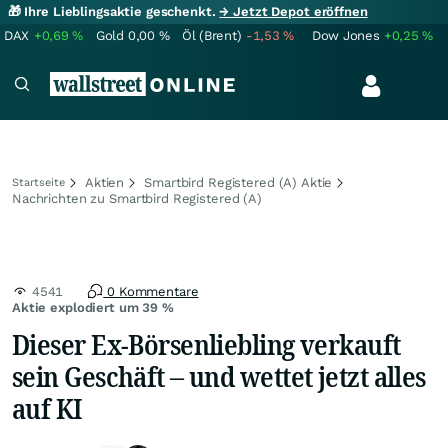
🎁 Ihre Lieblingsaktie geschenkt.
→ Jetzt Depot eröffnen
DAX
+0,69
%
Gold
0,00
%
Öl (Brent)
-1,53
%
Dow Jones
+0,25
%
Aktien
Smartbird Registered (A) Aktie
Startseite
Nachrichten zu Smartbird Registered (A)
4541
0 Kommentare
Aktie explodiert um 39 %
Dieser Ex-Börsenliebling verkauft
sein Geschäft – und wettet jetzt alles
auf KI