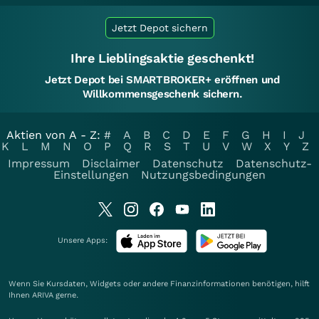
Jetzt Depot sichern
Ihre Lieblingsaktie geschenkt!
Jetzt Depot bei SMARTBROKER+ eröffnen und
Willkommensgeschenk sichern.
Aktien von A - Z:
#
A
B
C
D
E
F
G
H
I
J
K
L
M
N
O
P
Q
R
S
T
U
V
W
X
Y
Z
Impressum
Disclaimer
Datenschutz
Datenschutz-
Einstellungen
Nutzungsbedingungen
Unsere Apps:
Wenn Sie Kursdaten, Widgets oder andere Finanzinformationen benötigen, hilft
Ihnen
ARIVA
gerne.