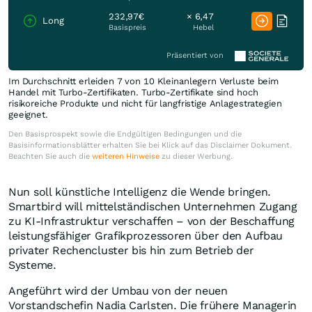
232,97€
× 6,47
Long
Basispreis
Hebel
Präsentiert von
Im Durchschnitt erleiden 7 von 10 Kleinanlegern Verluste beim
Handel mit Turbo-Zertifikaten. Turbo-Zertifikate sind hoch
risikoreiche Produkte und nicht für langfristige Anlagestrategien
geeignet.
Den Basisprospekt sowie die Endgültigen Bedingungen und die
Basisinformationsblätter erhalten Sie bei Klick auf das Disclaimer Dokument.
Beachten Sie auch die
weiteren Hinweise
zu dieser Werbung.
Nun soll künstliche Intelligenz die Wende bringen.
Smartbird will mittelständischen Unternehmen Zugang
zu KI-Infrastruktur verschaffen – von der Beschaffung
leistungsfähiger Grafikprozessoren über den Aufbau
privater Rechencluster bis hin zum Betrieb der
Systeme.
Angeführt wird der Umbau von der neuen
Vorstandschefin Nadia Carlsten. Die frühere Managerin