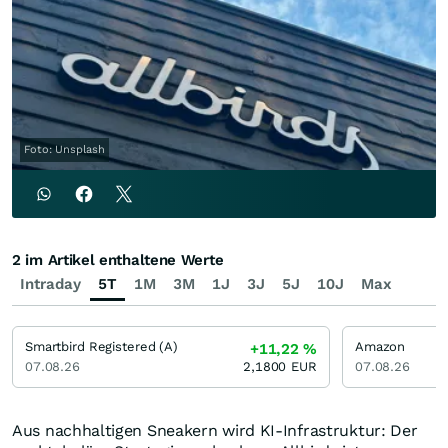
Foto: Unsplash
2 im Artikel enthaltene Werte
Intraday
5T
1M
3M
1J
3J
5J
10J
Max
Smartbird Registered (A)
Amazon
+11,22
%
07.08.26
2,1800
EUR
07.08.26
Aus nachhaltigen Sneakern wird KI-Infrastruktur: Der