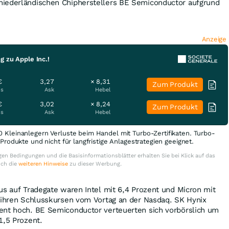
iederländischen Chipherstellers BE Semiconductor aufgrund
Anzeige
g zu Apple Inc.!
€
3,27
× 8,31
Zum Produkt
is
Ask
Hebel
€
3,02
× 8,24
Zum Produkt
is
Ask
Hebel
0 Kleinanlegern Verluste beim Handel mit Turbo-Zertifikaten. Turbo-
e Produkte und nicht für langfristige Anlagestrategien geeignet.
en Bedingungen und die Basisinformationsblätter erhalten Sie bei Klick auf das
uch die
weiteren Hinweise
zu dieser Werbung.
us auf Tradegate waren Intel mit 6,4 Prozent und Micron mit
t ihren Schlusskursen vom Vortag an der Nasdaq. SK Hynix
ent hoch. BE Semiconductor verteuerten sich vorbörslich um
1,5 Prozent.