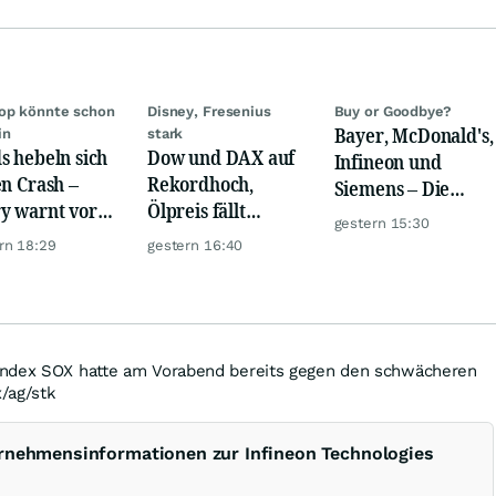
op könnte schon
Disney, Fresenius
Buy or Goodbye?
Bayer, McDonald's,
in
stark
s hebeln sich
Dow und DAX auf
Infineon und
en Crash –
Rekordhoch,
Siemens – Die
y warnt vor
Ölpreis fällt
Analystenstimmen
gestern 15:30
m Absturz wie
weiter, Gold legt
des Tages
rn 18:29
gestern 16:40
zu
index SOX hatte am Vorabend bereits gegen den schwächeren
/ag/stk
rnehmensinformationen zur Infineon Technologies