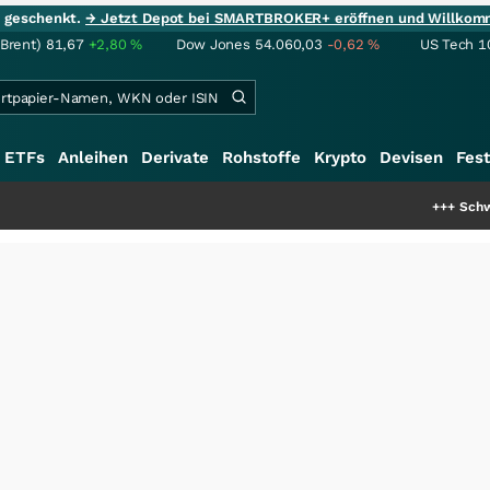
ie geschenkt.
→ Jetzt Depot bei SMARTBROKER+ eröffnen und Willkom
(Brent)
81,67
+2,80
%
Dow Jones
54.060,03
-0,62
%
US Tech 1
ETFs
Anleihen
Derivate
Rohstoffe
Krypto
Devisen
Fest
+++
Schwere Seltene Erde