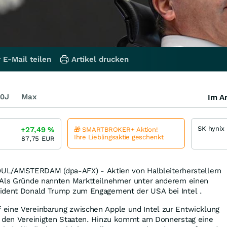
 E-Mail teilen
Artikel drucken
0J
Max
Im Ar
SK hynix
+27,49
%
🎁 SMARTBROKER+ Aktion!
Ihre Lieblingsaktie geschenkt
87,75
EUR
AMSTERDAM (dpa-AFX) - Aktien von Halbleiterherstellern
 Als Gründe nannten Marktteilnehmer unter anderem einen
ident Donald Trump zum Engagement der USA bei Intel .
eine Vereinbarung zwischen Apple und Intel zur Entwicklung
n den Vereinigten Staaten. Hinzu kommt am Donnerstag eine