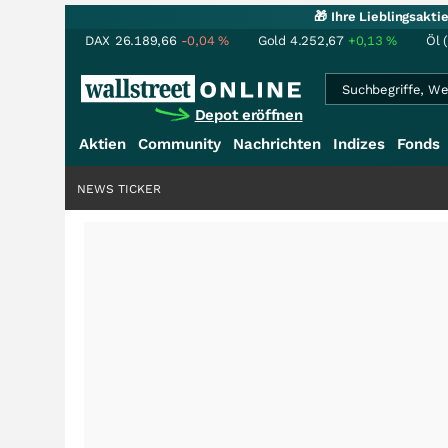
🎁 Ihre Lieblingsakt
DAX
26.189,66
-0,04
%
Gold
4.252,67
+0,13
%
Öl 
Depot eröffnen
Aktien
Community
Nachrichten
Indizes
Fonds
NEWS TICKER