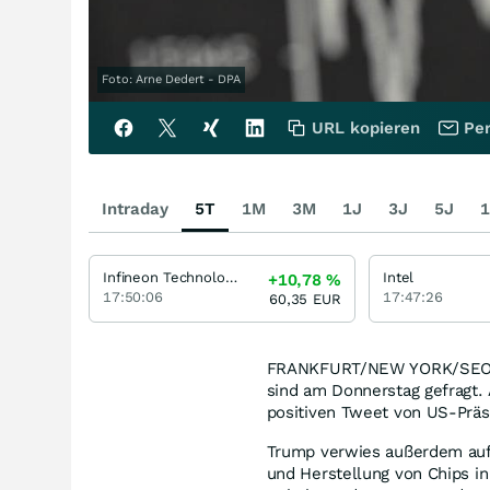
Foto: Arne Dedert - DPA
URL kopieren
Per
Intraday
5T
1M
3M
1J
3J
5J
1
Infineon Technologies
Intel
+10,78
%
17:50:06
17:47:26
60,35
EUR
FRANKFURT/NEW YORK/SEOUL/
sind am Donnerstag gefragt.
positiven Tweet von US-Präs
Trump verwies außerdem auf 
und Herstellung von Chips i