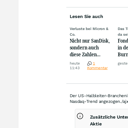
Lesen Sie auch
Verluste bei Micron &
Das T
Co.
da se
Nicht nur SanDisk,
Fond
sondern auch
in d
diese Zahlen
Burr
sorgen jetzt für
eine
heute
1
geste
Ärger!
1987
11:43
Kommentar
Der US-Halbleiter-Branchen
Nasdaq-Trend angezogen./ajx
Zusätzliche Unte
Aktie