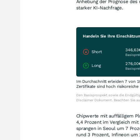
Anhebung der Prognose des n
starker KI-Nachfrage.
Handeln Sie Ihre Einschätzun
346,63
Short
Basispre
276,00
Long
Basispre
Im Durchschnitt erleiden 7 von 1
Zertifikate sind hoch risikoreich
Den Basisprospekt sowie die Endgültig
Disclaimer Dokument. Beachten Sie a
Chipwerte mit auffälligem Pl
4,4 Prozent im Vergleich mi
sprangen in Seoul um 7 Proz
rund 3 Prozent, Infineon um 