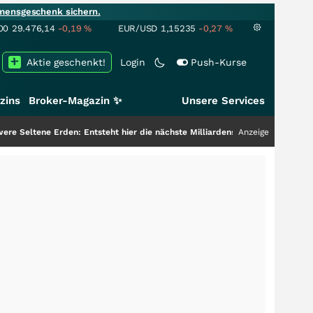
mensgeschenk sichern.
00
29.476,14
-0,19
%
EUR/USD
1,15235
-0,27
%
Aktie geschenkt!
Login
Push-Kurse
zins
Broker-Magazin ✨
Unsere Services
n: Entsteht hier die nächste Milliardenstory?
+++
Anzeige