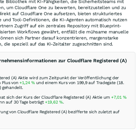
e Bibliothek mit KI-Fähigkeiten, die Sicherheitsteams mit
, um Cloudflare One zu bewerten, bereitzustellen und zu
direkt auf Cloudflare One aufsetzen, bieten strukturiertes
und Tool-Definitionen, die KI-Agenten automatisch nutzen
tnern Zugriff auf ein zentrales Repository mit Blueprint-
isierten Workflows gewährt, entfällt die mühsame manuelle
können sich Partner darauf konzentrieren, margenstarke
die speziell auf das KI-Zeitalter zugeschnitten sind.
rnehmensinformationen zur Cloudflare Registered (A)
tered (A) Aktie wird zum Zeitpunkt der Veröffentlichung der
m Plus von
+1,24
%
und einem Kurs von 199,9 auf Tradegate (18.
) gehandelt.
at sich der Kurs der Cloudflare Registered (A) Aktie um
+7,01
%
nn auf 30 Tage beträgt
+19,62
%
.
rung von Cloudflare Registered (A) bezifferte sich zuletzt auf