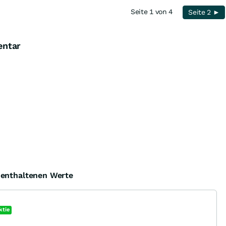
Seite 1 von 4
Seite 2 ►
entar
e enthaltenen Werte
ktie