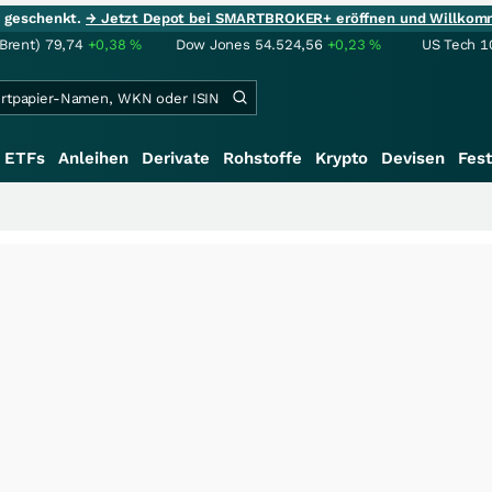
ie geschenkt.
→ Jetzt Depot bei SMARTBROKER+ eröffnen und Willkom
(Brent)
79,74
+0,38
%
Dow Jones
54.524,56
+0,23
%
US Tech 1
ETFs
Anleihen
Derivate
Rohstoffe
Krypto
Devisen
Fest
+