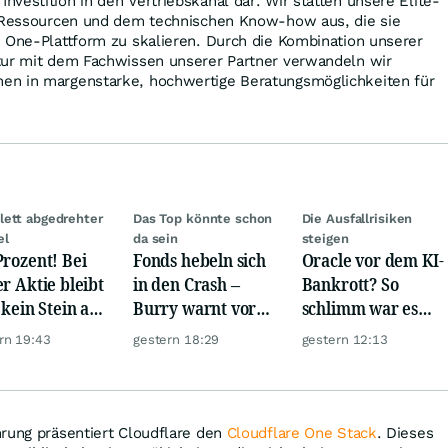
vestition in den Vertriebskanal dar. Wir statten unsere Elite-
n Ressourcen und dem technischen Know-how aus, die sie
 One-Plattform zu skalieren. Durch die Kombination unserer
tur mit dem Fachwissen unserer Partner verwandeln wir
en in margenstarke, hochwertige Beratungsmöglichkeiten für
ett abgedrehter
Das Top könnte schon
Die Ausfallrisiken
el
da sein
steigen
Prozent! Bei
Fonds hebeln sich
Oracle vor dem KI-
er Aktie bleibt
in den Crash –
Bankrott? So
 kein Stein auf
Burry warnt vor
schlimm war es
anderen!
einem Absturz wie
noch nie!
rn 19:43
gestern 18:29
gestern 12:13
1987
hrung präsentiert Cloudflare den
Cloudflare One Stack
. Dieses