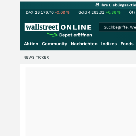
🎁 Ihre Lieblingsakt
DAX
26.176,70
-0,09
%
Gold
4.262,31
+0,36
%
Öl 
Depot eröffnen
Aktien
Community
Nachrichten
Indizes
Fonds
NEWS TICKER