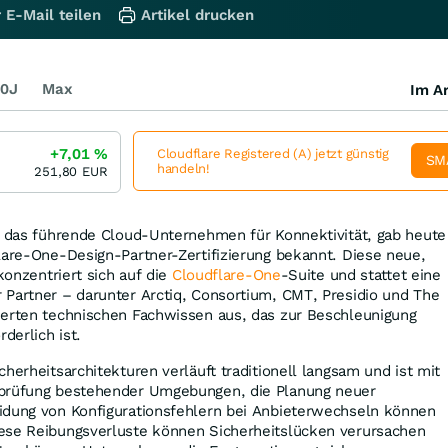
 E-Mail teilen
Artikel drucken
0J
Max
Im Ar
+7,01
%
Cloudflare Registered (A) jetzt günstig
SM
handeln!
251,80
EUR
 das führende Cloud-Unternehmen für Konnektivität, gab heute
lare-One-Design-Partner-Zertifizierung bekannt. Diese neue,
 konzentriert sich auf die
Cloudflare-One
-Suite und stattet eine
 Partner – darunter Arctiq, Consortium, CMT, Presidio und The
ierten technischen Fachwissen aus, das zur Beschleunigung
derlich ist.
herheitsarchitekturen verläuft traditionell langsam und ist mit
rprüfung bestehender Umgebungen, die Planung neuer
idung von Konfigurationsfehlern bei Anbieterwechseln können
ese Reibungsverluste können Sicherheitslücken verursachen