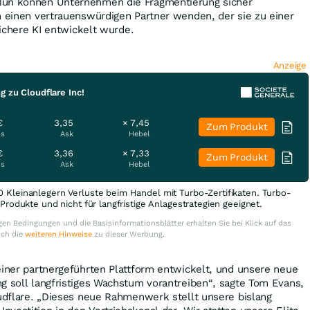
Nun können Unternehmen die Fragmentierung sicher
n einen vertrauenswürdigen Partner wenden, der sie zu einer
 sichere KI entwickelt wurde.
Anzeige
g zu Cloudflare Inc!
€
3,35
× 7,45
Zum Produkt
is
Ask
Hebel
€
3,36
× 7,33
Zum Produkt
is
Ask
Hebel
0 Kleinanlegern Verluste beim Handel mit Turbo-Zertifikaten. Turbo-
e Produkte und nicht für langfristige Anlagestrategien geeignet.
en Bedingungen und die Basisinformationsblätter erhalten Sie bei Klick auf das
uch die
weiteren Hinweise
zu dieser Werbung.
einer partnergeführten Plattform entwickelt, und unsere neue
g soll langfristiges Wachstum vorantreiben“, sagte Tom Evans,
oudflare. „Dieses neue Rahmenwerk stellt unsere bislang