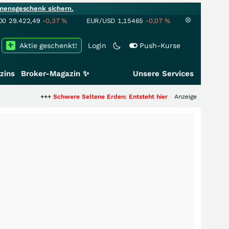
mensgeschenk sichern.
00
29.422,49
-0,37
%
EUR/USD
1,15465
-0,07
%
Aktie geschenkt!
Login
Push-Kurse
zins
Broker-Magazin ✨
Unsere Services
++
Schwere Seltene Erden: Entsteht hier die nächste Milliardenstory?
Anzeige
+++