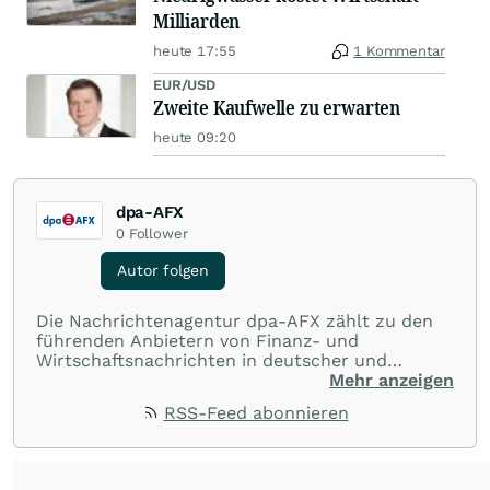
Milliarden
heute 17:55
1 Kommentar
EUR/USD
Zweite Kaufwelle zu erwarten
heute 09:20
dpa-AFX
0
Follower
Autor folgen
Die Nachrichtenagentur dpa-AFX zählt zu den
führenden Anbietern von Finanz- und
Wirtschaftsnachrichten in deutscher und
englischer Sprache. Gestützt auf ein
Mehr anzeigen
internationales Agentur-Netzwerk berichtet
RSS-Feed abonnieren
dpa-AFX unabhängig, zuverlässig und schnell
von allen wichtigen Finanzstandorten der Welt.
Die Nutzung der Inhalte in Form eines RSS-