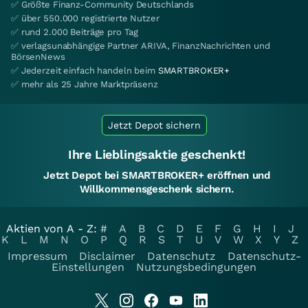
✅ Größte Finanz-Community Deutschlands
✅ über 550.000 registrierte Nutzer
✅ rund 2.000 Beiträge pro Tag
✅ verlagsunabhängige Partner ARIVA, FinanzNachrichten und
BörsenNews
✅ Jederzeit einfach handeln beim
SMARTBROKER+
✅ mehr als 25 Jahre Marktpräsenz
Jetzt Depot sichern
Ihre Lieblingsaktie geschenkt!
Jetzt Depot bei SMARTBROKER+ eröffnen und
Willkommensgeschenk sichern.
Aktien von A - Z:
#
A
B
C
D
E
F
G
H
I
J
K
L
M
N
O
P
Q
R
S
T
U
V
W
X
Y
Z
Impressum
Disclaimer
Datenschutz
Datenschutz-
Einstellungen
Nutzungsbedingungen