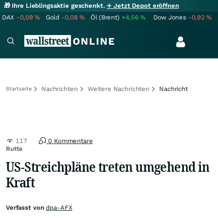
🎁 Ihre Lieblingsaktie geschenkt.
→ Jetzt Depot eröffnen
DAX
-0,09
%
Gold
-0,08
%
Öl (Brent)
+4,56
%
Dow Jones
-0,92
%
Nachrichten
Weitere Nachrichten
Nachricht
Startseite
117
0 Kommentare
Rutte
US-Streichpläne treten umgehend in
Kraft
Verfasst von
dpa-AFX