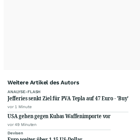
Feeds ist ausschließlich für private und nicht
kommerzielle Internetangebote zulässig. Eine
dauerhafte Archivierung der dpa-AFX-
Nachrichten auf diesen Seiten ist nicht zulässig.
Alle Rechte bleiben vorbehalten. (dpa-AFX)
Weitere Artikel des Autors
ANALYSE-FLASH
Jefferies senkt Ziel für PVA Tepla auf 47 Euro - 'Buy'
vor 1 Minute
USA gehen gegen Kubas Waffenimporte vor
vor 49 Minuten
Devisen
Euro weiter über 1,15 US-Dollar