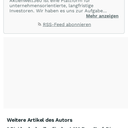
Aktienwelt360 ist eine Plattform für
unternehmensorientierte, langfristige
Investoren. Wir haben es uns zur Aufgabe
gemacht, dass jeder Herr über seine eigenen
Mehr anzeigen
Finanzen werden und einfach besser investieren
RSS-Feed abonnieren
kann. Dieser Mission begegnen wir mit Wort,
Witz und vor allem: Spaß bei diesem ernsten
Thema.
Weitere Artikel des Autors