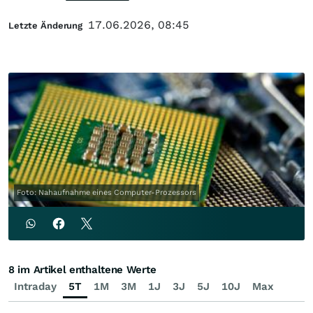
17.06.2026, 08:45
Letzte Änderung
Foto: Nahaufnahme eines Computer-Prozessors
8 im Artikel enthaltene Werte
Intraday
5T
1M
3M
1J
3J
5J
10J
Max