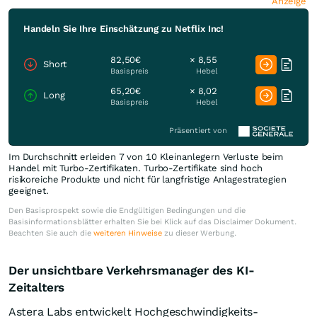
Anzeige
Handeln Sie Ihre Einschätzung zu Netflix Inc!
82,50€
× 8,55
Short
Basispreis
Hebel
65,20€
× 8,02
Long
Basispreis
Hebel
Präsentiert von
Im Durchschnitt erleiden 7 von 10 Kleinanlegern Verluste beim
Handel mit Turbo-Zertifikaten. Turbo-Zertifikate sind hoch
risikoreiche Produkte und nicht für langfristige Anlagestrategien
geeignet.
Den Basisprospekt sowie die Endgültigen Bedingungen und die
Basisinformationsblätter erhalten Sie bei Klick auf das Disclaimer Dokument.
Beachten Sie auch die
weiteren Hinweise
zu dieser Werbung.
Der unsichtbare Verkehrsmanager des KI-
Zeitalters
Astera Labs entwickelt Hochgeschwindigkeits-