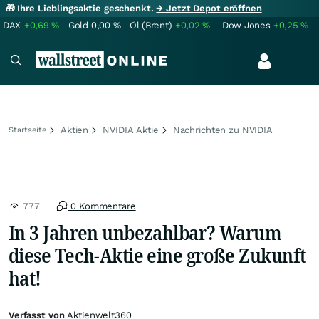
🎁 Ihre Lieblingsaktie geschenkt.
→ Jetzt Depot eröffnen
DAX
+0,69
%
Gold
0,00
%
Öl (Brent)
+0,02
%
Dow Jones
+0,25
%
Aktien
NVIDIA Aktie
Nachrichten zu NVIDIA
Startseite
777
0 Kommentare
In 3 Jahren unbezahlbar? Warum
diese Tech-Aktie eine große Zukunft
hat!
Verfasst von
Aktienwelt360